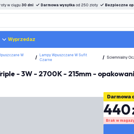
oty w ciągu
30 dni
Darmowa wysyłka
od 250 złoty
Bezpieczne opc
Wyprzedaz
Wpuszczane W
Lampy Wpuszczane W Sufit
Ściemnialny Oc
Czarne
Szt.
riple - 3W - 2700K - 215mm - opakowanie
Darmowa 
440
Brak w magaz