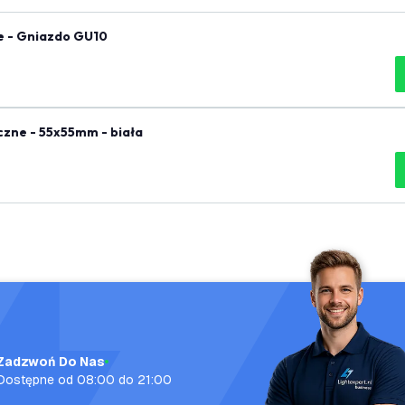
ne - Gniazdo GU10
czne - 55x55mm - biała
Zadzwoń Do Nas
Dostępne od 08:00 do 21:00