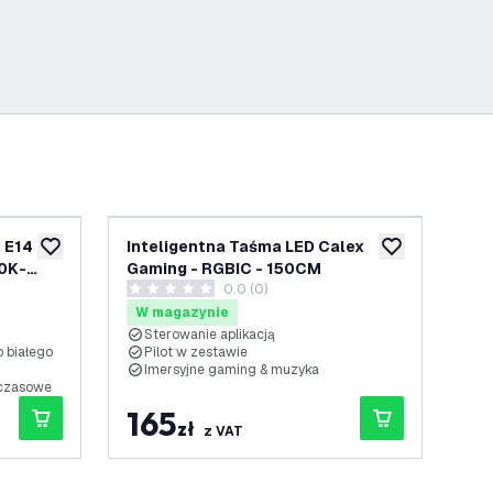
 E14 -
Inteligentna Taśma LED Calex
Int
dodaj do listy życzeń
dodaj do listy 
0K-
Gaming - RGBIC - 150CM
7W
nzji
0.0 (0)
30
0 Gwiazdki oceny
4.9
W magazynie
W
Sterowanie aplikacją
1
o białego
Pilot w zestawie
I
Imersyjne gaming & muzyka
B
 czasowe
165
4
zł
z VAT