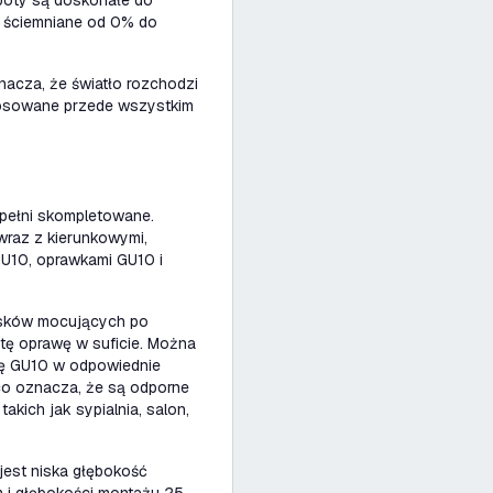
spoty są doskonałe do
ni ściemniane od 0% do
nacza, że światło rozchodzi
stosowane przede wszystkim
pełni skompletowane.
raz z kierunkowymi,
GU10, oprawkami GU10 i
isków mocujących po
tę oprawę w suficie. Można
kę GU10 w odpowiednie
co oznacza, że są odporne
akich jak sypialnia, salon,
jest niska głębokość