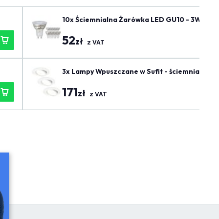
10x Ściemnialna Żarówka LED GU10 - 3W - 27
52
zł
z VAT
3x Lampy Wpuszczane w Sufit - ściemniane - IP
171
zł
z VAT