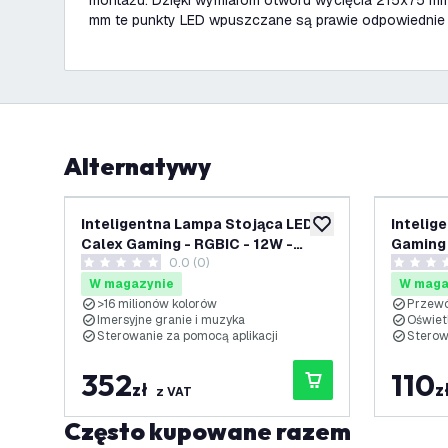
montażu. Dzięki wymiarom otworu wycięcia 215x75 mm
mm te punkty LED wpuszczane są prawie odpowiednie 
Alternatywy
Inteligentna Lampa Stojąca LED
Intelig
dodaj do listy życze
Calex Gaming - RGBIC - 12W -
Gaming 
0.0 (0)
140CM
0 Gwiazdki oceny
0 Gwiazd
W magazynie
W maga
>16 milionów kolorów
Przewó
Imersyjne granie i muzyka
Oświet
Sterowanie za pomocą aplikacji
Sterow
352
110
zł
z
z VAT
Często kupowane razem