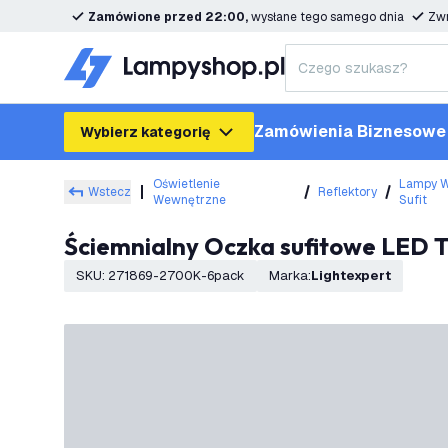
Zamówione przed 22:00,
wysłane tego samego dnia
Zwr
Zamówienia Biznesowe
Wybierz kategorię
Oświetlenie
Lampy 
Wstecz
Reflektory
Wewnętrzne
Sufit
Ściemnialny Oczka sufitowe LED T
SKU
:
271869-2700K-6pack
Marka
:
Lightexpert