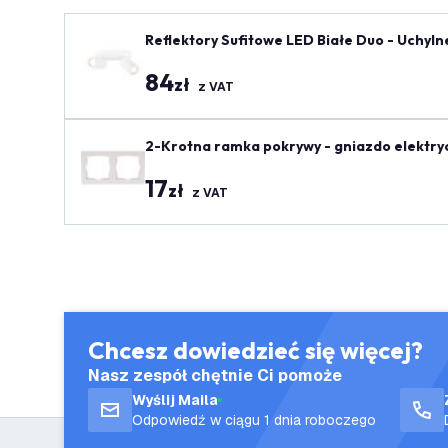
Reflektory Sufitowe LED Białe Duo - Uchyl
84
zł
z VAT
2-Krotna ramka pokrywy - gniazdo elektry
17
zł
z VAT
Chcesz dowiedzieć się więcej?
Nasz zespół chętnie Ci pomoże
Wyślij Maila
Odpowiedź w ciągu 1 dnia roboczego