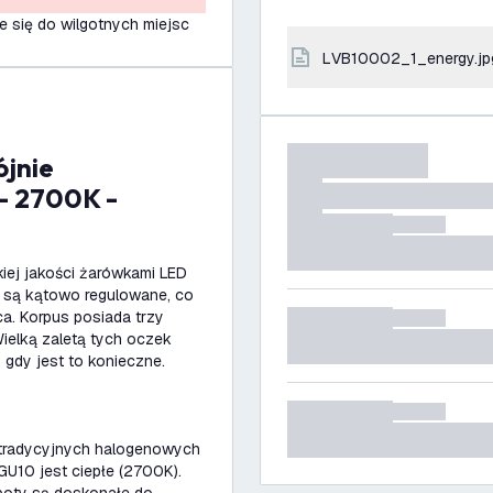
e się do wilgotnych miejsc
LVB10002_1_energy.jp
 - 2700K -
iej jakości żarówkami LED
 są kątowo regulowane, co
a. Korpus posiada trzy
ielką zaletą tych oczek
gdy jest to konieczne.
 tradycyjnych halogenowych
U10 jest ciepłe (2700K).