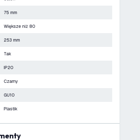
75 mm
Większe niż 80
253 mm
Tak
IP20
Czarny
GU10
Plastik
umenty