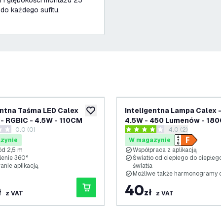
 i głębokości montażu 25
do każdego sufitu.
entna Taśma LED Calex
Inteligentna Lampa Calex -
ń
dodaj do listy życzeń
- RGBIC - 4.5W - 110CM
4.5W - 450 Lumenów - 180
0.0 (0)
otwórz panel rece
4.0 (2)
3000K
ki oceny
4 Gwiazdki oceny
zynie
W magazynie
d 2,5 m
Współpraca z aplikacją
lenie 360°
Światło od ciepłego do ciepłeg
anie aplikacją
światła
Możliwe także harmonogramy
40
ł
zł
z VAT
z VAT