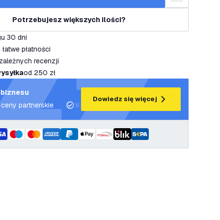
dodaj do listy 
Potrzebujesz większych ilości?
u 30 dni
 łatwe płatności
zależnych recenzji
ysyłka
od 250 zł
 biznesu
Dowiedz się więcej
 ceny partnerskie
Wsparcie projektowe i plany oświetleniowe