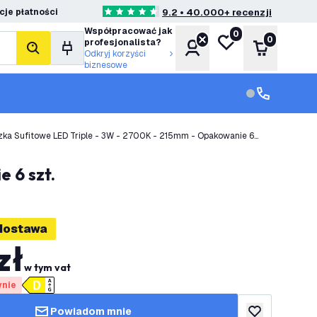
je płatności
9.2 • 40.000+ recenzji
4.6 Gwiazdki oceny
Współpracować jak
0
Moja lista życzeń
0
profesjonalista?
Konto
Koszyk
Szukaj
Odkryj korzyści
biznesowe
Obsługa klie
Obsługa klien
zka Sufitowe LED Triple - 3W - 2700K - 215mm - Opakowanie 6
 6 szt.
dostawa
zł
w tym vat
ynie
Powiadom mnie