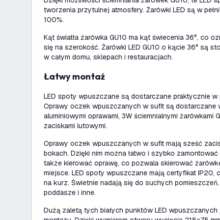
Dzięki możliwości ściemniania żarówek GU10, te LED 
tworzenia przytulnej atmosfery. Żarówki LED są w peł
100%.
Kąt światła żarówka GU10 ma kąt świecenia 36°, co oz
się na szerokość. Żarówki LED GU10 o kącie 36° są 
w całym domu, sklepach i restauracjach.
Łatwy montaż
LED spoty wpuszczane są dostarczane praktycznie w 
Oprawy oczek wpuszczanych w sufit są dostarczane w
aluminiowymi oprawami, 3W ściemnialnymi żarówkami 
zaciskami lutowymi.
Oprawy oczek wpuszczanych w sufit mają sześć zac
bokach. Dzięki nim można łatwo i szybko zamontować 
także kierować oprawę, co pozwala skierować żarów
miejsce. LED spoty wpuszczane mają certyfikat IP20, 
na kurz. Świetnie nadają się do suchych pomieszczeń, t
poddasze i inne.
Dużą zaletą tych białych punktów LED wpuszczanych 