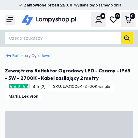
Zamówione przed 22:00,
wysłane tego samego dnia
0
0
Konto
Moja lista ż
Kos
Menu
Czego szukasz?
Szuk
Reflektory Ogrodowe
Zewnętrzny Reflektor Ogrodowy LED - Czarny - IP65
- 3W - 2700K - Kabel zasilający 2 metry
4.5 (2)
SKU
:
LVO10054-2700K-single
4.5 Gwiazdki oceny
Marka
:
Ledvion