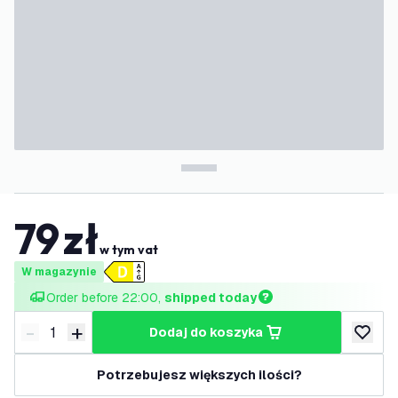
79
zł
w tym vat
W magazynie
Order before 22:00, 
shipped today
-
+
dodaj do koszyka
Zmniejsz ilość
Zwiększ ilość
dodaj d
Potrzebujesz większych ilości?