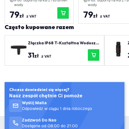
IP65: odporny na kurz i strumien
IP65: odporny na kurz i 
wody
wody
79
79
zł
zł
z VAT
z VAT
Często kupowane razem
Złączka IP68 T-Kształtna Wodoszc
zelna
31
zł
z VAT
Chcesz dowiedzieć się więcej?
Nasz zespół chętnie Ci pomoże
Wyślij Maila
Odpowiedź w ciągu 1 dnia roboczego
Zadzwoń Do Nas
Dostępne od 08:00 do 21:00