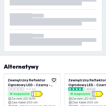
Alternatywy
Zewnętrzny Reflektor
Zewnętrzny Reflektor
dodaj do listy życzeń
Ogrodowy LED - Czarny -
Ogrodowy LED - Czarn
0.0 (0)
otwórz panel 
4.5 (2)
IP65 - 3W - 6500K - Kabel
IP65 - 3W - 4000K - K
0 Gwiazdki oceny
4.5 Gwiazdki oceny
W magazynie
W magazynie
zasilający 2 metry
zasilający 2 metry
Żarówki LED GU10
Żarówki LED GU10
Zaw. Kabel 200 cm
Zaw. Kabel 200 cm