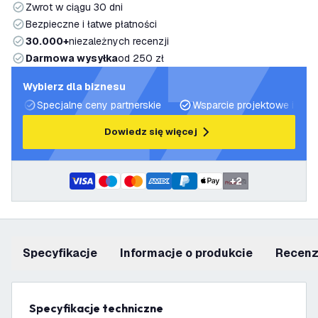
Zwrot w ciągu 30 dni
Bezpieczne i łatwe płatności
30.000+
niezależnych recenzji
Darmowa wysyłka
od 250 zł
Wybierz dla biznesu
Specjalne ceny partnerskie
Wsparcie projektowe i plan
Dowiedz się więcej
+
2
Specyfikacje
informacje o produkcie
recen
Specyfikacje techniczne