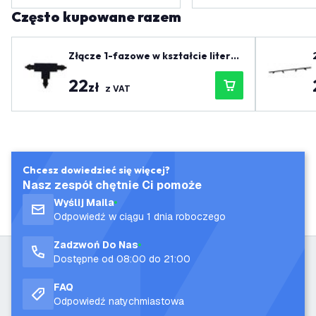
Często kupowane razem
Złącze 1-fazowe w kształcie litery
T, czarne - lewe-1
22
zł
z VAT
Chcesz dowiedzieć się więcej?
Nasz zespół chętnie Ci pomoże
Wyślij Maila
Odpowiedź w ciągu 1 dnia roboczego
Zadzwoń Do Nas
Dostępne od 08:00 do 21:00
FAQ
Odpowiedź natychmiastowa