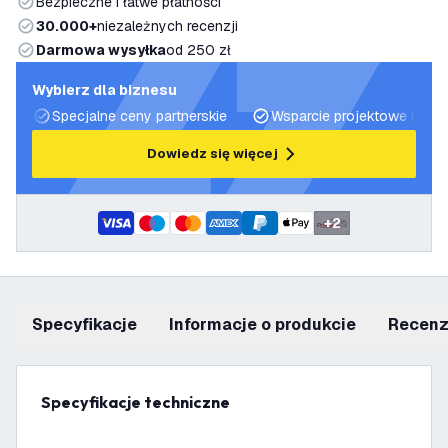
Bezpieczne i łatwe płatności
30.000+
niezależnych recenzji
Darmowa wysyłka
od 250 zł
Wybierz dla biznesu
Specjalne ceny partnerskie
Wsparcie projektowe i plan
Dowiedz się więcej
+
2
Specyfikacje
informacje o produkcie
recen
Specyfikacje techniczne