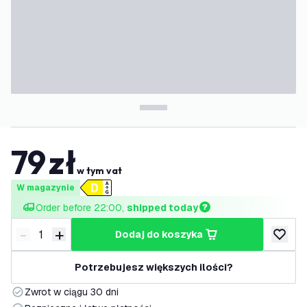
79
zł
w tym vat
W magazynie
Order before 22:00, 
shipped today
-
+
dodaj do koszyka
Zmniejsz ilość
Zwiększ ilość
dodaj d
Potrzebujesz większych ilości?
Zwrot w ciągu 30 dni