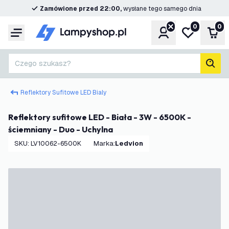
Zamówione przed 22:00,
wysłane tego samego dnia
0
0
Konto
Moja lista ż
Kos
Menu
Czego szukasz?
Szuk
Reflektory Sufitowe LED Bialy
Reflektory sufitowe LED - Biała - 3W - 6500K -
ściemniany - Duo - Uchylna
SKU
:
LV10062-6500K
Marka
:
Ledvion