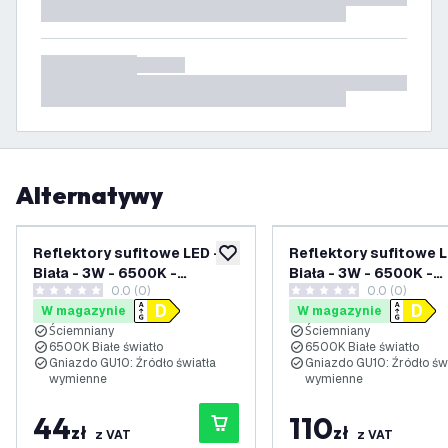
Alternatywy
Reflektory sufitowe LED -
Reflektory sufitowe L
dodaj do listy życzeń
Biała - 3W - 6500K -
Biała - 3W - 6500K -
0.0 (0)
0.0 (0)
ściemniany - Uchylna
ściemniany - Trio - U
0 Gwiazdki oceny
0 Gwiazdki oceny
W magazynie
W magazynie
Ściemniany
Ściemniany
6500K Białe światło
6500K Białe światło
Gniazdo GU10: Źródło światła
Gniazdo GU10: Źródło św
wymienne
wymienne
44
110
zł
zł
z VAT
z VAT