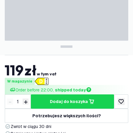
119
zł
w tym vat
W magazynie
Order before 22:00, 
shipped today
-
+
dodaj do koszyka
Zmniejsz ilość
Zwiększ ilość
dodaj d
Potrzebujesz większych ilości?
Zwrot w ciągu 30 dni