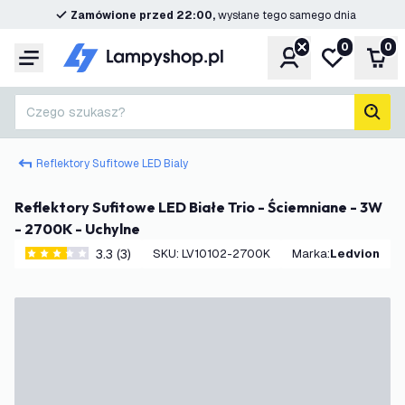
Zamówione przed 22:00,
wysłane tego samego dnia
0
0
Konto
Moja lista ż
Kos
Menu
Czego szukasz?
Szuk
Reflektory Sufitowe LED Bialy
Reflektory Sufitowe LED Białe Trio - Ściemniane - 3W
- 2700K - Uchylne
3.3 (3)
SKU
:
LV10102-2700K
Marka
:
Ledvion
3.3 Gwiazdki oceny