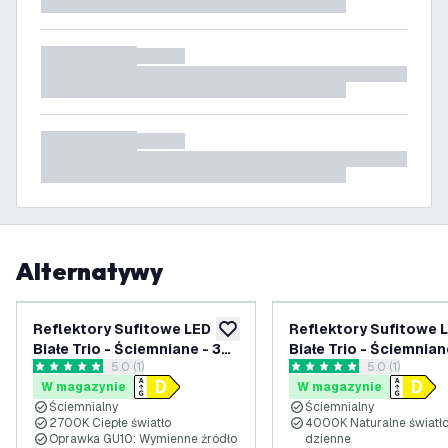
Alternatywy
Reflektory Sufitowe LED
Reflektory Sufitowe 
dodaj do listy życzeń
Białe Trio - Ściemniane - 3W
Białe Trio - Ściemnian
otwórz panel recenzji
5.0 (1)
otwórz panel 
5.0 (1)
- 2700K - Uchylne
- 4000K - Uchylne
5 Gwiazdki oceny
5 Gwiazdki oceny
W magazynie
W magazynie
Ściemnialny
Ściemnialny
2700K Ciepłe światło
4000K Naturalne światł
Oprawka GU10: Wymienne źródło
dzienne