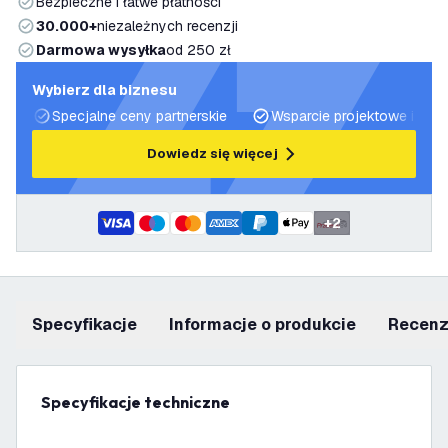
Bezpieczne i łatwe płatności
30.000+
niezależnych recenzji
Darmowa wysyłka
od 250 zł
Wybierz dla biznesu
Specjalne ceny partnerskie
Wsparcie projektowe i plan
Dowiedz się więcej
+
2
Specyfikacje
informacje o produkcie
recen
Specyfikacje techniczne