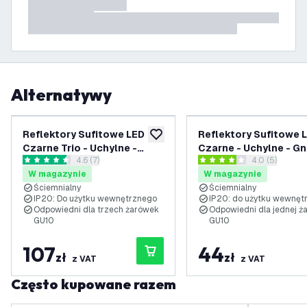
Alternatywy
Reflektory Sufitowe LED
Reflektory Sufitowe 
dodaj do listy życzeń
Czarne Trio - Uchylne -
Czarne - Uchylne - G
otwórz panel recenzji
4.6 (7)
otwórz panel 
4.0 (5)
Gniazdo GU10
GU10
4.6 Gwiazdki oceny
4 Gwiazdki oceny
W magazynie
W magazynie
Ściemnialny
Ściemnialny
IP20: Do użytku wewnętrznego
IP20: do użytku wewnęt
Odpowiedni dla trzech żarówek
Odpowiedni dla jednej ż
GU10
GU10
107
44
zł
zł
z VAT
z VAT
Często kupowane razem