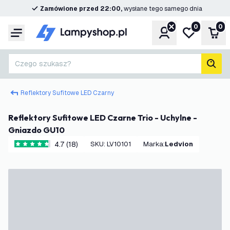
Zamówione przed 22:00,
wysłane tego samego dnia
0
0
Konto
Moja lista ż
Kos
Menu
Czego szukasz?
Szuk
Reflektory Sufitowe LED Czarny
Reflektory Sufitowe LED Czarne Trio - Uchylne -
Gniazdo GU10
4.7 (18)
SKU
:
LV10101
Marka
:
Ledvion
4.7 Gwiazdki oceny