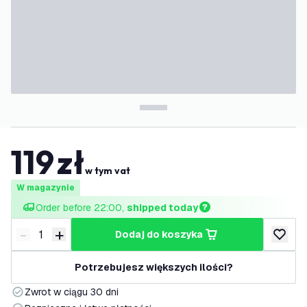
119
zł
w tym vat
W magazynie
Order before 22:00, 
shipped today
-
+
dodaj do koszyka
Zmniejsz ilość
Zwiększ ilość
dodaj d
Potrzebujesz większych ilości?
Zwrot w ciągu 30 dni