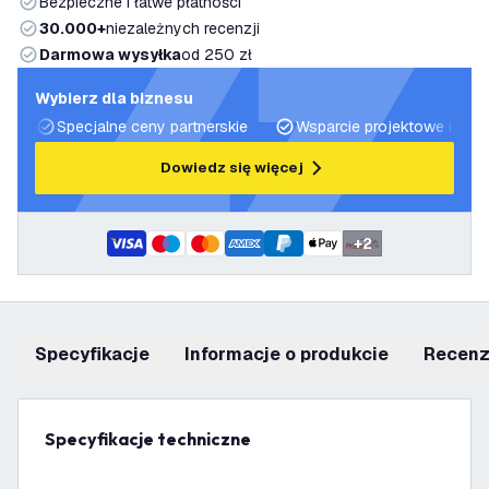
Bezpieczne i łatwe płatności
30.000+
niezależnych recenzji
Darmowa wysyłka
od 250 zł
Wybierz dla biznesu
Specjalne ceny partnerskie
Wsparcie projektowe i plan
Dowiedz się więcej
+
2
Specyfikacje
informacje o produkcie
recen
Specyfikacje techniczne