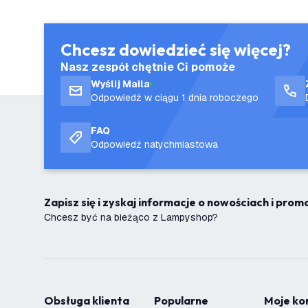
Chcesz dowiedzieć się więcej?
Nasz zespół chętnie Ci pomoże
Wyślij Maila
Odpowiedź w ciągu 1 dnia roboczego
FAQ
Odpowiedź natychmiastowa
Zapisz się i zyskaj informacje o nowościach i pro
Chcesz być na bieżąco z Lampyshop?
Obsługa klienta
Popularne
Moje k