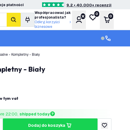
je płatności
9.2 • 40.000+ recenzji
4.6 Gwiazdki oceny
Współpracować jak
0
Moja lista życzeń
0
profesjonalista?
Konto
Koszyk
Szukaj
Odkryj korzyści
biznesowe
Obsługa klie
Obsługa klien
lne - Kompletny - Biały
pletny - Biały
w tym vat
ore 22:00, 
shipped today
dodaj do koszyka
lość
większ ilość
dodaj do listy 