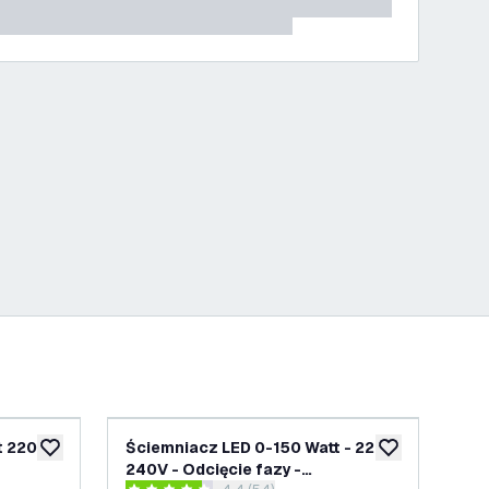
t 220-
Ściemniacz LED 0-150 Watt - 220-
Śc
dodaj do listy życzeń
dodaj do listy 
240V - Odcięcie fazy -
240