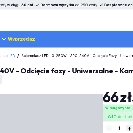
oty w ciągu
30 dni
Darmowa wysyłka
od 250 złoty
Bezpieczne opc
Wyprzedaz
acze LED
Ściemniacz LED - 3-250W - 220-240V - Odcięcie Fazy - Uniwersa
40V - Odcięcie fazy - Uniwersalne - Kom
66
zł
W magazynie
Order bef
-
+
Zmniejsz i
Z