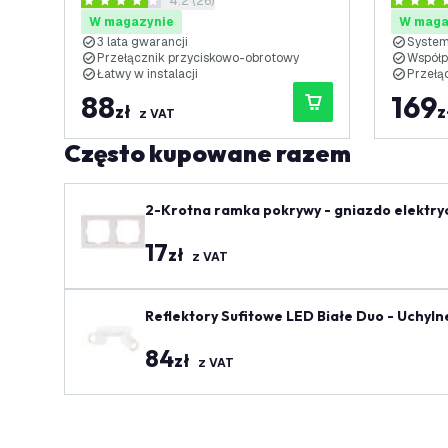
otwórz panel recenzji
4.2 (26)
Uniwersalny - Kompletny - Biały
Uniwers
4.2 Gwiazdki oceny
4.4 Gwia
W magazynie
W maga
3 lata gwarancji
System
Przełącznik przyciskowo-obrotowy
Współp
Łatwy w instalacji
Przeła
88
169
zł
z
z VAT
Często kupowane razem
2-Krotna ramka pokrywy - gniazdo elektry
17
zł
z VAT
Reflektory Sufitowe LED Białe Duo - Uchyl
84
zł
z VAT