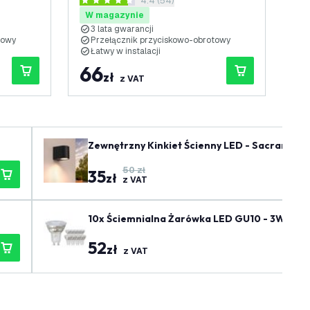
enzji
otwórz panel recenzji
4.4 (54)
Uniwersalny - Kompletny
Un
4.4 Gwiazdki oceny
4.1
W magazynie
W
3 lata gwarancji
3
towy
Przełącznik przyciskowo-obrotowy
P
Łatwy w instalacji
Ł
66
7
zł
z VAT
Zewnętrzny Kinkiet Ścienny LED - Sacramento
50 zł
35
zł
z VAT
10x Ściemnialna Żarówka LED GU10 - 3W - 27
52
zł
z VAT