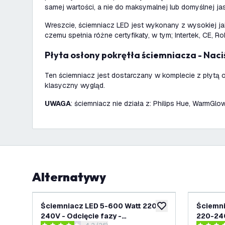
samej wartości, a nie do maksymalnej lub domyślnej ja
Wreszcie, ściemniacz LED jest wykonany z wysokiej jak
czemu spełnia różne certyfikaty, w tym; Intertek, CE, R
Płyta osłony pokrętła ściemniacza - Naci
Ten ściemniacz jest dostarczany w komplecie z płytą 
klasyczny wygląd.
UWAGA
: ściemniacz nie działa z: Philips Hue, WarmGlo
Alternatywy
Ściemniacz LED 5-600 Watt 220-
Ściemni
dodaj do listy życze
240V - Odcięcie fazy -
220-240