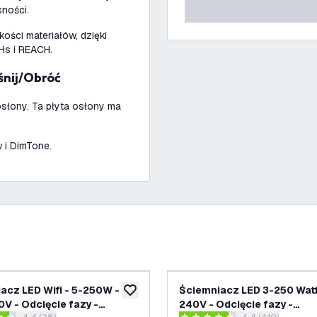
sności.
ości materiałów, dzięki
oHs i REACH.
śnij/Obróć
osłony. Ta płyta osłony ma
w i DimTone.
acz LED Wifi - 5-250W -
Ściemniacz LED 3-250 Wat
ń
dodaj do listy życzeń
V - Odcięcie fazy -
240V - Odcięcie fazy -