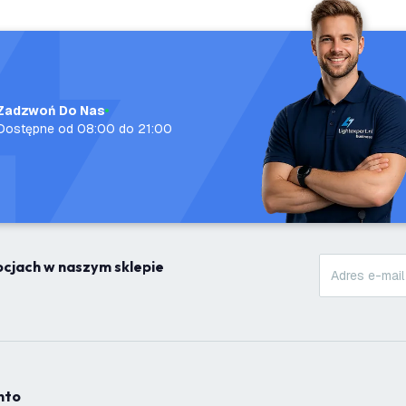
Zadzwoń Do Nas
Dostępne od 08:00 do 21:00
mocjach w naszym sklepie
onto