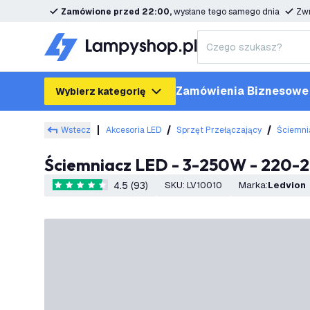
Zamówione przed 22:00,
wysłane tego samego dnia
Zwr
Zamówienia Biznesowe
Wybierz kategorię
Wstecz
Akcesoria LED
Sprzęt Przełączający
Ściemni
Ściemniacz LED - 3-250W - 220-2
4.5 (93)
SKU
:
LV10010
Marka
:
Ledvion
4.5 Gwiazdki oceny