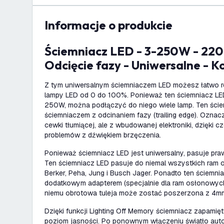
informacje o produkcie
Ściemniacz LED - 3-250W - 220-240V -
Odcięcie fazy - Uniwersalne - K
Z tym uniwersalnym ściemniaczem LED możesz łatwo r
lampy LED od 0 do 100%. Ponieważ ten ściemniacz L
250W, można podłączyć do niego wiele lamp. Ten ście
ściemniaczem z odcinaniem fazy (trailing edge). Oznacz
cewki tłumiącej, ale z wbudowanej elektroniki, dzięki c
problemów z dźwiękiem brzęczenia.
Ponieważ ściemniacz LED jest uniwersalny, pasuje praw
Ten ściemniacz LED pasuje do niemal wszystkich ram o
Berker, Peha, Jung i Busch Jager. Ponadto ten ściemni
dodatkowym adapterem (specjalnie dla ram osłonowych
niemu obrotowa tuleja może zostać poszerzona z 4m
Dzięki funkcji Lighting Off Memory ściemniacz zapamię
poziom jasności. Po ponownym włączeniu światło auto