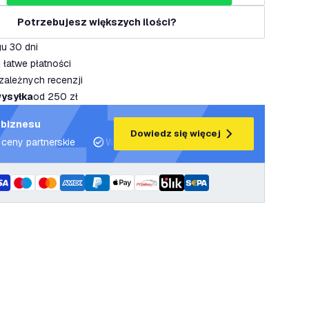
Potrzebujesz większych ilości?
u 30 dni
 łatwe płatności
zależnych recenzji
ysyłka
od 250 zł
 biznesu
Dowiedz się więcej
 ceny partnerskie
Wsparcie projektowe i plany oświetleniowe