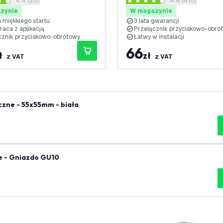
otwórz panel recenzji
4.4 (28)
otwórz panel rec
4.4 (410)
alne - Kompletny - Biały
Uniwersalny - Kompletny
zdki oceny
4.4 Gwiazdki oceny
zynie
W magazynie
 miękkiego startu
3 lata gwarancji
raca z aplikacją
Przełącznik przyciskowo-obro
̨cznik przyciskowo-obrotowy
Łatwy w instalacji
66
ł
zł
z VAT
z VAT
czne - 55x55mm - biała
ne - Gniazdo GU10