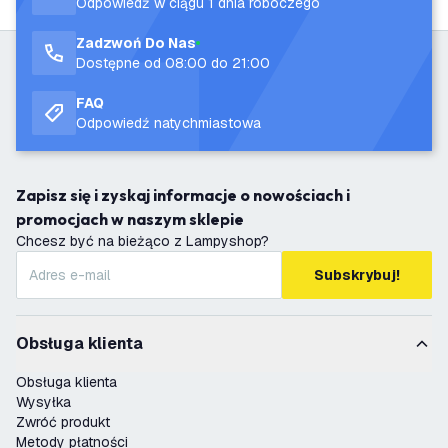
Odpowiedź w ciągu 1 dnia roboczego
Zadzwoń Do Nas
Dostępne od 08:00 do 21:00
FAQ
Odpowiedź natychmiastowa
Zapisz się i zyskaj informacje o nowościach i
promocjach w naszym sklepie
Chcesz być na bieżąco z Lampyshop?
Subskrybuj!
Obsługa klienta
Obsługa klienta
Wysyłka
Zwróć produkt
Metody płatności