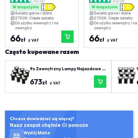
otwórz panel recenzji
4.7 (3)
otwórz panel 
5.0 (4)
IP54 - Czarny
Antracyt
4.7 Gwiazdki oceny
5 Gwiazdki oceny
W magazynie
W magazynie
Światło górne i dolne
Światło górne i dolne
2700K: Ciepłe światło
2700K: Ciepłe światło
Do użytku wewnątrz i na
Do użytku wewnątrz i na
zewnątrz
zewnątrz
66
66
zł
zł
z VAT
z VAT
Często kupowane razem
9x Zewnętrzny Lampy Najazdowe L
ED - Kwadratowy - Czarny - IP67 -
673
3W - 4000K - Kabel zasilający 1 met
zł
z VAT
r
Chcesz dowiedzieć się więcej?
Nasz zespół chętnie Ci pomoże
Wyślij Maila