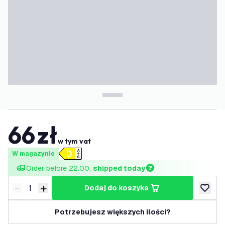
66
zł
w tym vat
W magazynie
Order before 22:00, 
shipped today
-
+
dodaj do koszyka
Zmniejsz ilość
Zwiększ ilość
dodaj d
Potrzebujesz większych ilości?