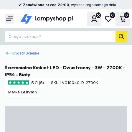
Zamówione przed 22:00,
wysłane tego samego dnia
0
0
Konto
Moja lista ż
Kos
Menu
Czego szukasz?
Szuk
Kinkiety Ścienne
Ściemnialna Kinkiet LED - Dwustronny - 3W - 2700K -
IP54 - Biały
5.0 (5)
SKU
:
LVO10040-D-2700K
5 Gwiazdki oceny
Marka
:
Ledvion