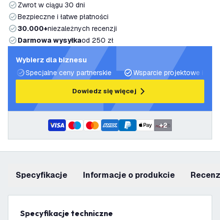
Zwrot w ciągu 30 dni
Bezpieczne i łatwe płatności
30.000+
niezależnych recenzji
Darmowa wysyłka
od 250 zł
Wybierz dla biznesu
Specjalne ceny partnerskie
Wsparcie projektowe i plan
Dowiedz się więcej
+
2
Specyfikacje
informacje o produkcie
recen
Specyfikacje techniczne