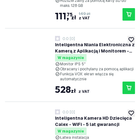
Rozszerzalny za pomocą karty SD do
maks. 128 GB
111
,
75
149 zł
zł
z VAT
0.0
[
0
]
0 Gwiazdki oceny
dodaj 
Inteligentna Niania Elektroniczna z
Kamerą z Aplikacją i Monitorem -
WiFi - 1080P
W magazynie
Monitor IPS 5"
Obracany i pochylany za pomocą aplikacji
Funkcja VOX: ekran włącza się
automatycznie
528
zł
z VAT
0.0
[
0
]
0 Gwiazdki oceny
dodaj 
Inteligentna Kamera HD Dziecięca
Calex - WiFi - 5 lat gwarancji
W magazynie
Łatwa instalacja