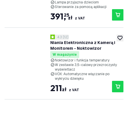
Lampa przyjazna dzieciom
Sterowanie za pomocą aplikacji
391
,
25
zł
z VAT
otwórz panel recenzji
4.3
[
12
]
4.3 Gwiazdki oceny
dodaj 
Niania Elektroniczna z Kamerą i
Monitorem - Noktowizor
W magazynie
Noktowizor i funkcja temperatury
W zestawie 3,5-calowy przezroczysty
wyświetlacz
VOX: Automatyczne włączanie po
wykryciu dźwięku
211
zł
z VAT