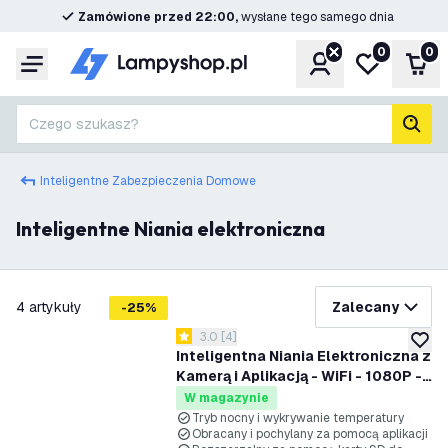
Zamówione przed 22:00,
wysłane tego samego dnia
0
0
Konto
Moja lista ż
Kos
Menu
Czego szukasz?
Szuk
Inteligentne Zabezpieczenia Domowe
Inteligentne Niania elektroniczna
filtruj
4
artykuły
Zalecany
-
25
%
otwórz panel recenzji
3.0
[
4
]
3 Gwiazdki oceny
dodaj 
Inteligentna Niania Elektroniczna z
Kamerą i Aplikacją - WiFi - 1080P -
Kamera dla Dziecka
W magazynie
Tryb nocny i wykrywanie temperatury
Obracany i pochylany za pomocą aplikacji