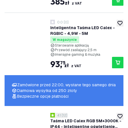
385
zł
z VAT
0.0
[
0
]
0 Gwiazdki oceny
dodaj 
Inteligentna Taśma LED Calex -
RGBIC - 4,9W - 5M
W magazynie
Sterowanie aplikacją
Przewód zasilający 2,5 m
Imersyjne gaming & muzyka
93
,
75
zł
z VAT
Zamówione przed 22:00, wysłane tego samego dnia
Darmowa wysyłka od 250 złoty
Bezpieczne opcje płatności
otwórz panel recenzji
4.1
[
12
]
4.1 Gwiazdki oceny
dodaj 
Taśma LED Calex RGB 5M+3000K -
IP44 - Inteligentne oświetlenie