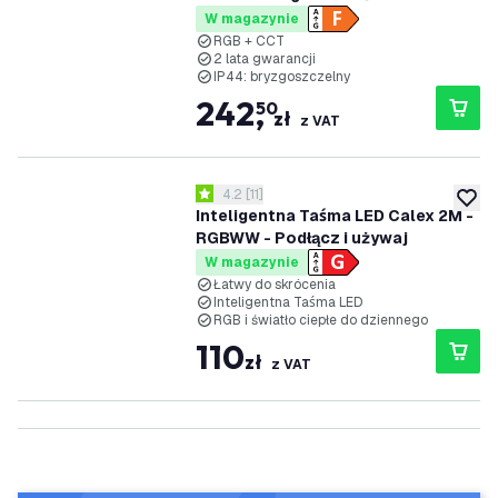
ogrodu
W magazynie
RGB + CCT
2 lata gwarancji
IP44: bryzgoszczelny
242
,
50
zł
z VAT
otwórz panel recenzji
4.2
[
11
]
4.2 Gwiazdki oceny
dodaj 
Inteligentna Taśma LED Calex 2M -
RGBWW - Podłącz i używaj
W magazynie
Łatwy do skrócenia
Inteligentna Taśma LED
RGB i światło ciepłe do dziennego
110
zł
z VAT