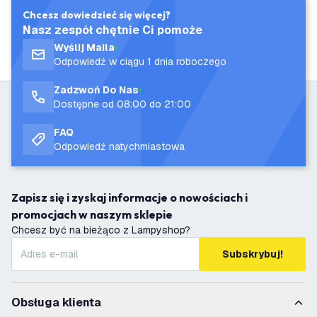
Chcesz dowiedzieć się więcej?
Nasz zespół chętnie Ci pomoże
Wyślij Maila
Odpowiedź w ciągu 1 dnia roboczego
Zadzwoń Do Nas
Dostępne od 08:00 do 21:00
FAQ
Odpowiedź natychmiastowa
Zapisz się i zyskaj informacje o nowościach i
promocjach w naszym sklepie
Chcesz być na bieżąco z Lampyshop?
Subskrybuj!
Obsługa klienta