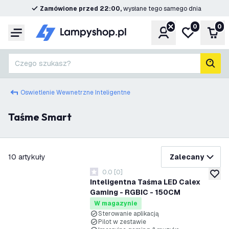
Zamówione przed 22:00,
wysłane tego samego dnia
0
0
Konto
Moja lista ż
Kos
Menu
Czego szukasz?
Szuk
Oswietlenie Wewnetrzne Inteligentne
Taśme Smart
filtruj
10
artykuły
Zalecany
0.0
[
0
]
0 Gwiazdki oceny
dodaj 
Inteligentna Taśma LED Calex
Gaming - RGBIC - 150CM
W magazynie
Sterowanie aplikacją
Pilot w zestawie