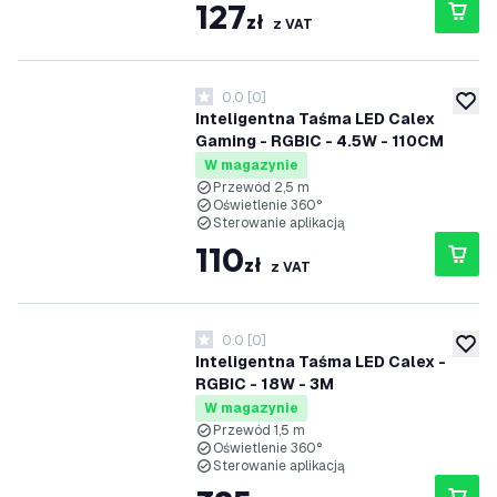
127
zł
z VAT
0.0
[
0
]
0 Gwiazdki oceny
dodaj 
Inteligentna Taśma LED Calex
Gaming - RGBIC - 4.5W - 110CM
W magazynie
Przewód 2,5 m
Oświetlenie 360°
Sterowanie aplikacją
110
zł
z VAT
0.0
[
0
]
0 Gwiazdki oceny
dodaj 
Inteligentna Taśma LED Calex -
RGBIC - 18W - 3M
W magazynie
Przewód 1,5 m
Oświetlenie 360°
Sterowanie aplikacją