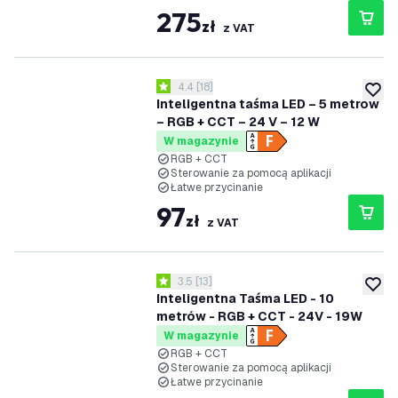
275
zł
z VAT
otwórz panel recenzji
4.4
[
18
]
4.4 Gwiazdki oceny
dodaj 
Inteligentna taśma LED – 5 metrów
– RGB + CCT – 24 V – 12 W
W magazynie
RGB + CCT
Sterowanie za pomocą aplikacji
Łatwe przycinanie
97
zł
z VAT
otwórz panel recenzji
3.5
[
13
]
3.5 Gwiazdki oceny
dodaj 
Inteligentna Taśma LED - 10
metrów - RGB + CCT - 24V - 19W
W magazynie
RGB + CCT
Sterowanie za pomocą aplikacji
Łatwe przycinanie