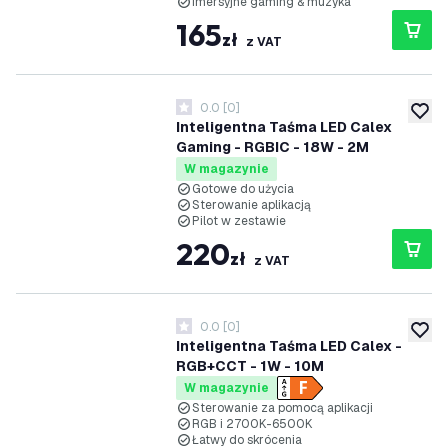
Imersyjne gaming & muzyka
165
zł
z VAT
0.0
[
0
]
0 Gwiazdki oceny
dodaj 
Inteligentna Taśma LED Calex
Gaming - RGBIC - 18W - 2M
W magazynie
Gotowe do użycia
Sterowanie aplikacją
Pilot w zestawie
220
zł
z VAT
0.0
[
0
]
0 Gwiazdki oceny
dodaj 
Inteligentna Taśma LED Calex -
RGB+CCT - 1W - 10M
W magazynie
Sterowanie za pomocą aplikacji
RGB i 2700K-6500K
Łatwy do skrócenia