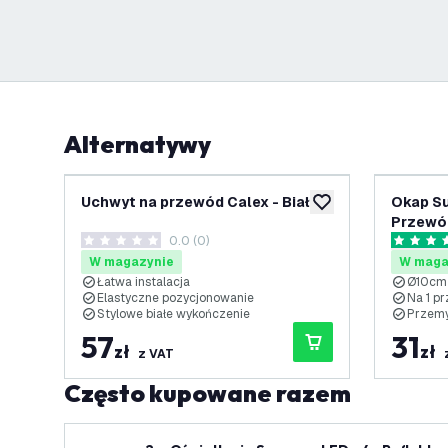
Alternatywy
Uchwyt na przewód Calex - Biały
Okap Su
dodaj do listy życze
Przewó
0.0 (0)
0 Gwiazdki oceny
5 Gwiazd
W magazynie
W maga
Łatwa instalacja
Ø10cm
Elastyczne pozycjonowanie
Na 1 p
Stylowe białe wykończenie
Przemy
57
31
zł
zł
z VAT
Często kupowane razem