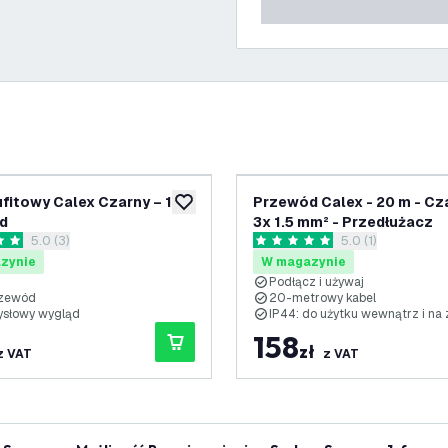
fitowy Calex Czarny – 1
Przewód Calex - 20 m - Cz
ń
dodaj do listy życzeń
d
3x 1.5 mm² - Przedłużacz
otwórz panel recenzji
5.0 (3)
otwórz panel rece
5.0 (1)
ki oceny
5 Gwiazdki oceny
zynie
W magazynie
Podłącz i używaj
rzewód
20-metrowy kabel
słowy wygląd
IP44: do użytku wewnątrz i na
158
zł
z VAT
z VAT