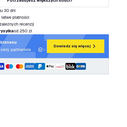
Potrzebujesz większych ilości?
u 30 dni
 łatwe płatności
zależnych recenzji
ysyłka
od 250 zł
 biznesu
Dowiedz się więcej
 ceny partnerskie
Wsparcie projektowe i plany oświetleniowe