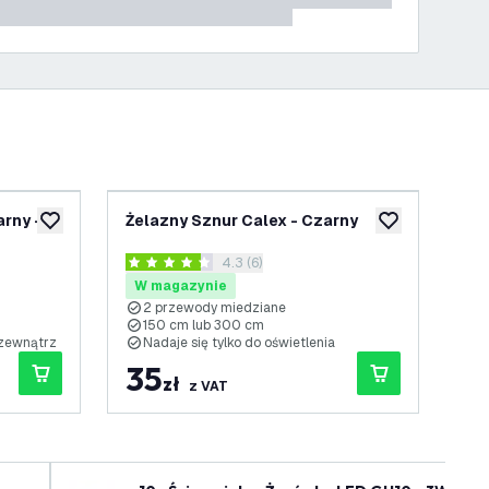
arny -
Żelazny Sznur Calex - Czarny
Prz
dodaj do listy życzeń
dodaj do listy 
Cz
nzji
otwórz panel recenzji
4.3 (6)
4.3 Gwiazdki oceny
0 G
W magazynie
W
2 przewody miedziane
W
150 cm lub 300 cm
P
 zewnątrz
Nadaje się tylko do oświetlenia
P
35
1
zł
z VAT