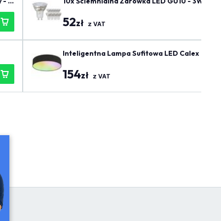
 - B
10x Ściemnialna Żarówka LED GU10 - 3W - 27
52
zł
z VAT
Inteligentna Lampa Sufitowa LED Calex - C
154
zł
z VAT