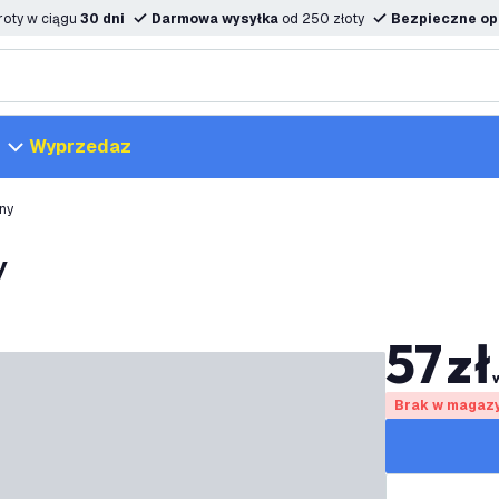
oty w ciągu
30 dni
Darmowa wysyłka
od 250 złoty
Bezpieczne opc
Wyprzedaz
ny
y
57
zł
Brak w magaz