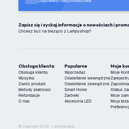
Odpowiedź natychmiastowa
Zapisz się i zyskaj informacje o nowościach i pro
Chcesz być na bieżąco z Lampyshop?
Obsługa klienta
Popularne
Moje k
Obsługa klienta
Wyprzedaż
Moje Kon
Wysyłka
Oświetlenie wewnętrzne
Zarejestru
Zwróć produkt
Oświetlenie zewnętrzne
Zapomnia
Metody płatności
Smart Home
Status z
Refundacje
Żarówki
Moje zam
O nas
Akcesoria LED
Moja list
Preferenc
© Copyright 2026 - Lampyshop.pl