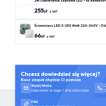
2m Oświetlenie Szynowe LED - 4x Reflektor
iały
255
zł
z VAT
Ściemniacz LED 3-250 Watt 220-240V - Odc
66
zł
z VAT
Chcesz dowiedzieć się więcej?
Nasz zespół chętnie Ci pomoże
Wyślij Maila
Odpowiedź w ciągu 1 dnia roboczego
FAQ