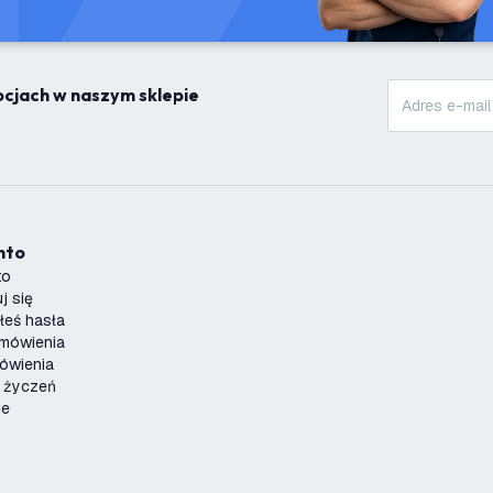
mocjach w naszym sklepie
onto
to
j się
łeś hasła
amówienia
ówienia
a życzeń
je