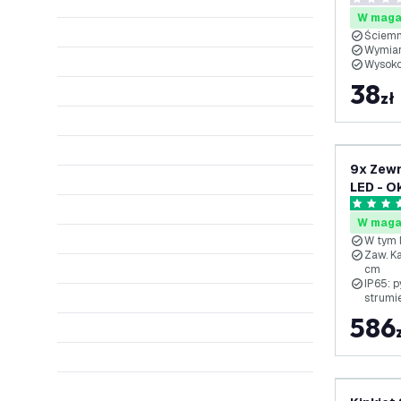
Czarny/
0 Gwiazd
W maga
Ściemn
Wymia
Wysoko
38
zł
9x Zew
LED - Ok
RGBWW -
4.8 Gwia
W maga
W tym 
Zaw. Ka
cm
IP65: p
strumi
586