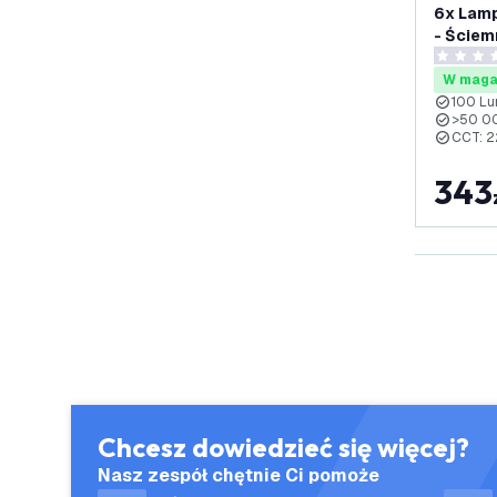
6x Lamp
- Ściem
Czarny 
0 Gwiazd
- Do łaz
W maga
100 Lu
>50 00
CCT: 
343
Chcesz dowiedzieć się więcej?
Nasz zespół chętnie Ci pomoże