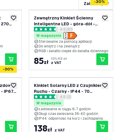
-
30
%
Zalecany
t
Zewnętrzny Kinkiet Ścienny
dodaj do listy życzeń
dodaj do listy 
 270
Inteligentne LED - góra-dół -
otwórz panel recenzji
4.6 (81)
Nevada - Czarny - RGBWW - 6.5W -
4.6 Gwiazdki oceny
IP54 - wbudowany LED
W magazynie
Sterowanie za pomocą aplikacji
mm
Do wnętrz i na zewnątrz
RGB i światło ciepłe do światła dziennego
85
121,43 zł
zł
z VAT
-
30
%
azdowe
Kinkiet Solarny LED z Czujnikiem
dodaj do listy życzeń
dodaj do listy 
- IP67 -
Ruchu - Czarny - IP44 - 70
nzji
otwórz panel recenzji
4.5 (2)
ający 1
Lumenów
4.5 Gwiazdki oceny
W magazynie
Ładowanie w ciągu 6-7 godzin
Długi czas świecenia 36-40 godzin
̨
IP44: odporność na kurz i zachlapania
138
zł
z VAT