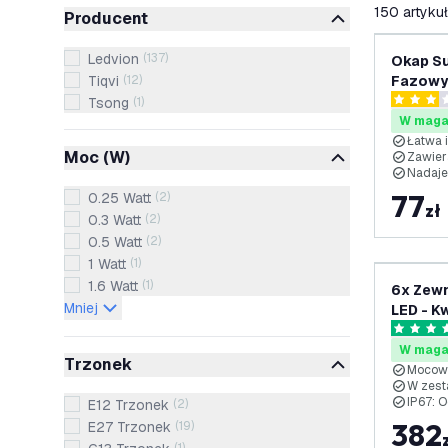
filtruj
150
artyku
Producent
Ledvion
(
137
)
Okap Su
Tiqvi
(
12
)
Fazowy 
GU10 – 
Tsong
(
1
)
3 Gwiazd
W maga
Łatwa i
Moc (W)
Zawier
Nadaje
77
0.25 Watt
(
2
)
zł
0.3 Watt
(
2
)
0.5 Watt
(
2
)
1 Watt
(
1
)
1.6 Watt
(
1
)
6x Zew
Mniej
LED - K
Gniazdo
5 Gwiazd
metr
W maga
Trzonek
Mocow
W zest
IP67: O
E12 Trzonek
(
2
)
382
E27 Trzonek
(
19
)