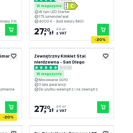
otwórz panel recenzji
era 10
wydajność - Klasa C
4.5 Gwiazdki oceny
W magazynie
W tym LED Starter
175 lumenów/wat
niowy 3 m
4000 K - (kod koloru 840)
27
,
20
34 zł
zł
z VAT
-
20
%
Smart -
Zewnętrzny Kinkiet Stal
dodaj do listy życzeń
dodaj do listy 
nierdzewna - San Diego
otwórz panel recenzji
5.0 (5)
hylna
5 Gwiazdki oceny
W magazynie
Mocowanie GU10
3 lata gwarancji
 wymienne
Do użytku wewnątrz i na zewnątrz
27
,
20
34 zł
zł
z VAT
-
20
%