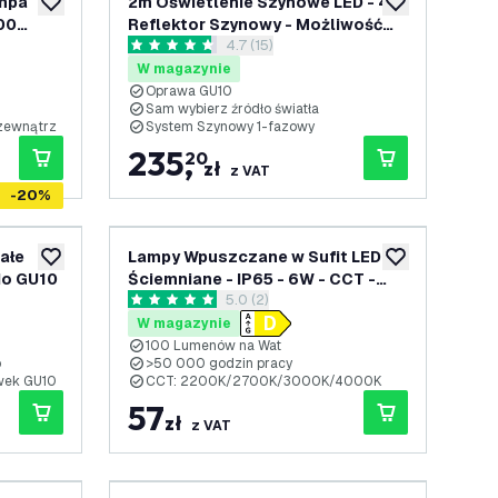
ampa
2m Oświetlenie Szynowe LED - 4x
dodaj do listy życzeń
dodaj do listy 
00
Reflektor Szynowy - Możliwość
enzji
otwórz panel recenzji
4.7 (15)
Przyciemniania - System Szynowy
4.7 Gwiazdki oceny
rancji
1-fazowy - Biały
W magazynie
Oprawa GU10
Sam wybierz źródło światła
 zewnątrz
System Szynowy 1-fazowy
235
,
20
zł
z VAT
-
20
%
ałe
Lampy Wpuszczane w Sufit LED -
dodaj do listy życzeń
dodaj do listy 
do GU10
Ściemniane - IP65 - 6W - CCT -
enzji
otwórz panel recenzji
5.0 (2)
Czarny - Ø98 mm - 5 lat gwarancji
5 Gwiazdki oceny
- Do łazienki
W magazynie
100 Lumenów na Wat
o
>50 000 godzin pracy
wek GU10
CCT: 2200K/2700K/3000K/4000K
57
zł
z VAT