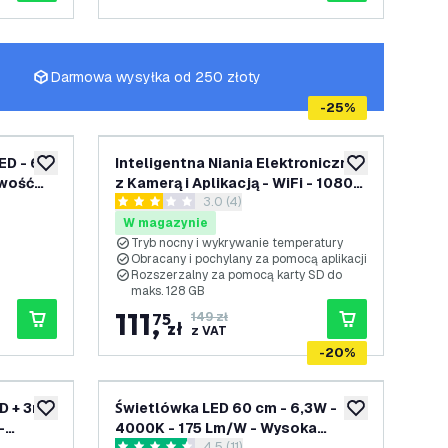
Darmowa wysyłka od 250 złoty
-
25
%
ED - 6x
Inteligentna Niania Elektroniczna
dodaj do listy życzeń
dodaj do listy 
iwość
z Kamerą i Aplikacją - WiFi - 1080P
enzji
otwórz panel recenzji
3.0 (4)
Szynowy
- Kamera dla Dziecka
3 Gwiazdki oceny
W magazynie
Tryb nocny i wykrywanie temperatury
Obracany i pochylany za pomocą aplikacji
Rozszerzalny za pomocą karty SD do
maks. 128 GB
111
,
75
149 zł
zł
z VAT
-
20
%
D + 3m
Świetlówka LED 60 cm - 6,3W -
dodaj do listy życzeń
dodaj do listy 
-
4000K - 175 Lm/W - Wysoka
4.5 (11)