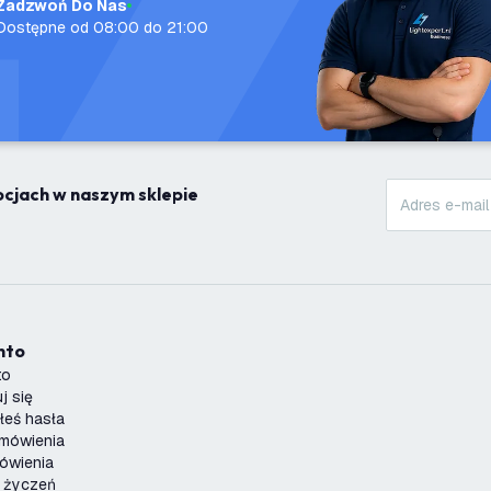
Zadzwoń Do Nas
Dostępne od 08:00 do 21:00
mocjach w naszym sklepie
onto
to
j się
łeś hasła
amówienia
ówienia
a życzeń