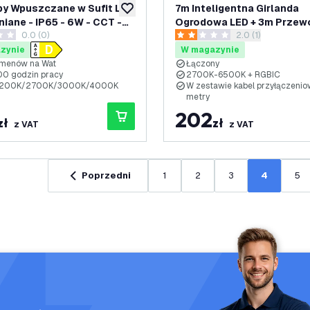
y Wpuszczane w Sufit LED
7m Inteligentna Girlanda
dodaj do listy życzeń
niane - IP65 - 6W - CCT -
Ogrodowa LED + 3m Przew
0.0 (0)
otwórz panel rece
2.0 (1)
- Ø98 mm - 5 lat gwarancji
Zasilający - IP65 - Możliw
ki oceny
2 Gwiazdki oceny
ienki
Łączenia - zawiera 10 Żar
zynie
W magazynie
menów na Wat
Łączony
0 godzin pracy
2700K-6500K + RGBIC
2200K/2700K/3000K/4000K
W zestawie kabel przyłączenio
metry
202
zł
zł
z VAT
z VAT
Poprzedni
1
2
3
4
5