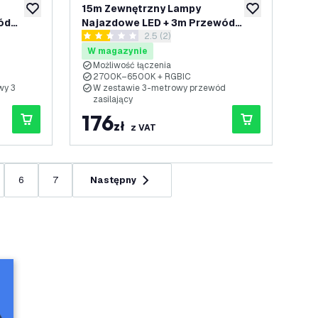
15m Zewnętrzny Lampy
dodaj do listy życzeń
dodaj do listy 
ód
Najazdowe LED + 3m Przewód
nzji
otwórz panel recenzji
2.5 (2)
ość
Zasilający - 24W - RGBIC - IP65 -
2.5 Gwiazdki oceny
ówek LED
Plug & Play
W magazynie
Możliwość łączenia
2700K–6500K + RGBIC
wy 3
W zestawie 3-metrowy przewód
zasilający
176
zł
z VAT
6
7
Następny