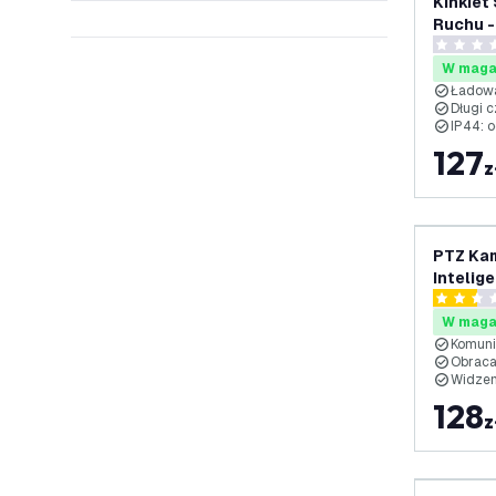
Kinkiet
Ruchu -
Lumen
0 Gwiazd
W maga
Ładowa
Długi 
IP44: 
127
z
PTZ Kam
Intelig
Bezpie
2.5 Gwia
W maga
Komuni
Obraca
Widzen
128
z