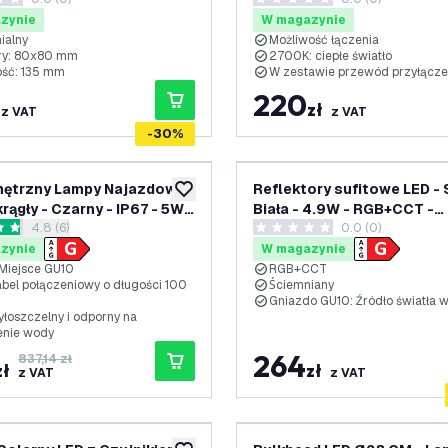
Złoty
Możliwość Łączenia - zawi
ki oceny
0 Gwiazdki oceny
Żarówek LED
zynie
W magazynie
ialny
Możliwość łączenia
ry: 80x80 mm
2700K: ciepłe światło
ść: 135 mm
W zestawie przewód przyłącze
220
zł
z VAT
z VAT
-
30
%
nętrzny Lampy Najazdowe
Reflektory sufitowe LED - 
dodaj do listy życzeń
rągły - Czarny - IP67 - 5W -
Biała - 4.9W - RGB+CCT -
otwórz panel recenzji
4.8 (6)
0.0 (0)
 Kabel zasilający 1 metr
ściemniany - Kwadrat - Uc
zdki oceny
0 Gwiazdki oceny
zynie
W magazynie
Miejsce GU10
RGB+CCT
bel połączeniowy o długości 100
Ściemniany
Gniazdo GU10: Źródło światła
yłoszczelny i odporny na
enie wody
264
837,14 zł
zł
zł
z VAT
z VAT