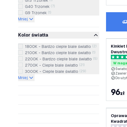
G13 Trzonek
(
1
)
G40 Trzonek
(
7
)
G9 Trzonek
(
1
)
Mniej
Kolor światła
Kinkiet
1800K - Bardzo ciepłe białe światło
(
2
)
Dwustro
2100K - Bardzo ciepłe białe światło
(
1
)
IP54
5 Gwiazd
2200K - Bardzo ciepłe białe światło
(
5
)
W maga
2700K - Ciepłe białe światło
(
21
)
Światł
3000K - Ciepłe białe światło
(
29
)
Zawiera
Mniej
Do uży
96
zł
Oprawa
Kwadra