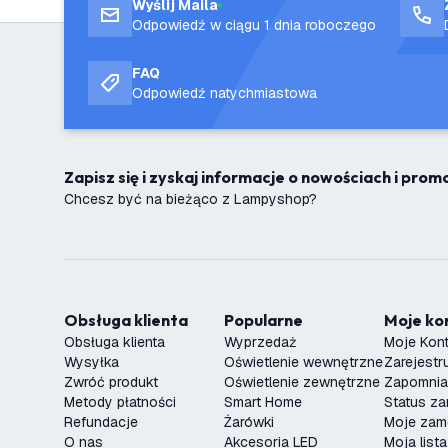
Wyślij Maila
Odpowiedź w ciągu 1 dnia roboczego
FAQ
Odpowiedź natychmiastowa
Zapisz się i zyskaj informacje o nowościach i pro
Chcesz być na bieżąco z Lampyshop?
Obsługa klienta
Popularne
Moje k
Obsługa klienta
Wyprzedaż
Moje Kon
Wysyłka
Oświetlenie wewnętrzne
Zarejestru
Zwróć produkt
Oświetlenie zewnętrzne
Zapomnia
Metody płatności
Smart Home
Status z
Refundacje
Żarówki
Moje zam
O nas
Akcesoria LED
Moja list