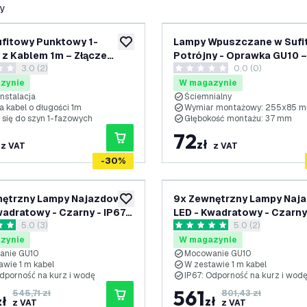
ły
fitowy Punktowy 1-
Lampy Wpuszczane w Sufi
dodaj do listy życzeń
z Kablem 1m – Złącze
Potrójny - Oprawka GU10 –
otwórz panel recenzji
3.0 (2)
0.0 (0)
Biały
mm – Biały
ki oceny
0 Gwiazdki oceny
zynie
W magazynie
nstalacja
Ściemnialny
a kabel o długości 1m
Wymiar montażowy: 255x85 
 się do szyn 1-fazowych
Głębokość montażu: 37 mm
72
zł
z VAT
z VAT
-
30
%
nętrzny Lampy Najazdowe
9x Zewnętrzny Lampy Naj
dodaj do listy życzeń
wadratowy - Czarny - IP67 -
LED - Kwadratowy - Czarny 
otwórz panel recenzji
5.0 (3)
otwórz panel rece
5.0 (2)
 GU10 - Kabel zasilający 1
Gniazdo GU10 - Kabel zasil
ki oceny
5 Gwiazdki oceny
metr
zynie
W magazynie
anie GU10
Mocowanie GU10
awie 1 m kabel
W zestawie 1 m kabel
dporność na kurz i wodę
IP67: Odporność na kurz i wode
561
545,71 zł
801,43 zł
zł
zł
z VAT
z VAT