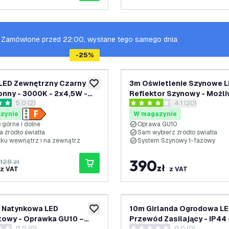
Zamówione przed 22:00, wysłane tego samego dnia
-
25
%
 LED Zewnętrzny Czarny -
3m Oświetlenie Szynowe L
dodaj do listy życzeń
nny - 3000K - 2x4,5W -
Reflektor Szynowy - Możl
otwórz panel recenzji
5.0 (2)
otwórz panel rec
4.1 (20)
Przyciemniania - System 
ki oceny
4.1 Gwiazdki oceny
1-fazowy - Czarny
zynie
W magazynie
o górne i dolne
Oprawa GU10
 źródło światła
Sam wybierz źródło światła
tku wewnątrz i na zewnątrz
System Szynowy 1-fazowy
390
128 zł
zł
z VAT
z VAT
 Natynkowa LED
10m Girlanda Ogrodowa LE
dodaj do listy życzeń
towy - Oprawka GU10 –
Przewód Zasilający - IP44 
0.0 (0)
0.0 (0)