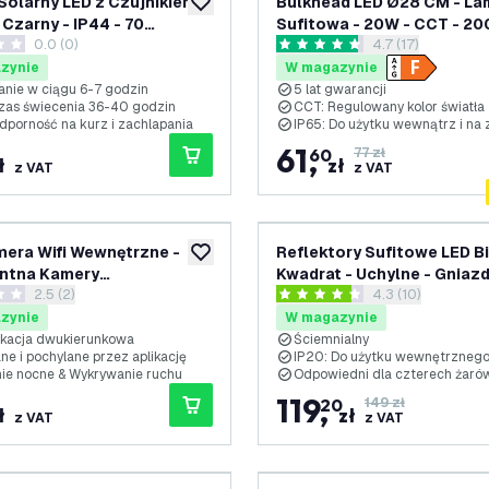
 Solarny LED z Czujnikiem
Bulkhead LED Ø28 CM - L
dodaj do listy życzeń
 Czarny - IP44 - 70
Sufitowa - 20W - CCT - 20
0.0 (0)
otwórz panel rec
4.7 (17)
ów
Lumenów - Czarny - IP65
ki oceny
4.7 Gwiazdki oceny
Wodoodporność - 5 lat gwa
zynie
W magazynie
nie w ciągu 6-7 godzin
5 lat gwarancji
czas świecenia 36-40 godzin
CCT: Regulowany kolor światła
odporność na kurz i zachlapania
IP65: Do użytku wewnątrz i na
61
,
60
77 zł
ł
zł
z VAT
z VAT
era Wifi Wewnętrzne -
Reflektory Sufitowe LED Bi
dodaj do listy życzeń
entna Kamery
Kwadrat - Uchylne - Gniaz
otwórz panel recenzji
2.5 (2)
otwórz panel rec
4.3 (10)
czeństwa 1080P
zdki oceny
4.3 Gwiazdki oceny
zynie
W magazynie
kacja dwukierunkowa
Ściemnialny
ne i pochylane przez aplikację
IP20: Do użytku wewnętrzneg
ie nocne & Wykrywanie ruchu
Odpowiedni dla czterech żaró
119
,
20
149 zł
ł
zł
z VAT
z VAT