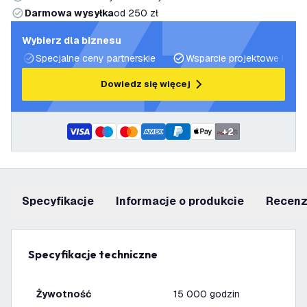
Darmowa wysyłka
od 250 zł
Wybierz dla biznesu
Specjalne ceny partnerskie
Wsparcie projektowe i plan
Dowiedz się więcej
+
2
Specyfikacje
informacje o produkcie
recen
Specyfikacje techniczne
Żywotność
15 000 godzin