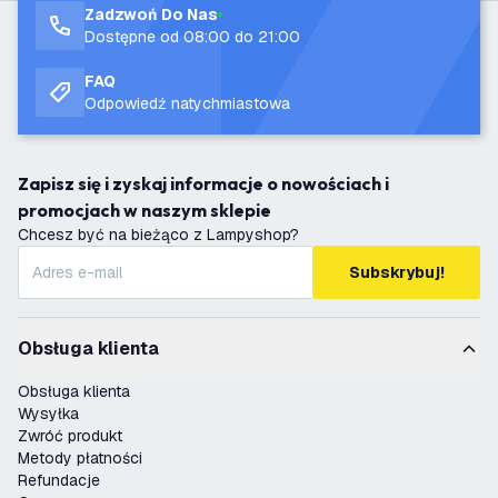
Zadzwoń Do Nas
Dostępne od 08:00 do 21:00
FAQ
Odpowiedź natychmiastowa
Zapisz się i zyskaj informacje o nowościach i
promocjach w naszym sklepie
Chcesz być na bieżąco z Lampyshop?
Subskrybuj!
Obsługa klienta
Obsługa klienta
Wysyłka
Zwróć produkt
Metody płatności
Refundacje