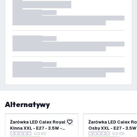
Alternatywy
Żarówka LED Calex Royal
Żarówka LED Calex Ro
dodaj do listy życzeń
Kinna XXL - E27 - 3.5W -
Osby XXL - E27 - 3.5W
0.0 (0)
0.0 (0)
Tytan - Możliwość
Tytan - Możliwość
0 Gwiazdki oceny
0 Gwiazdki oceny