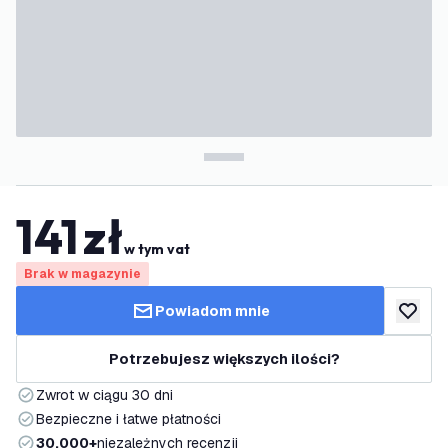
141
zł
w tym vat
Brak w magazynie
Powiadom mnie
dodaj d
Potrzebujesz większych ilości?
Zwrot w ciągu 30 dni
Bezpieczne i łatwe płatności
30.000+
niezależnych recenzji