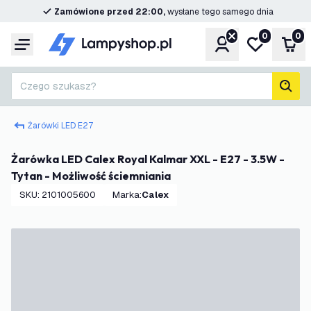
Zamówione przed 22:00,
wysłane tego samego dnia
0
0
Konto
Moja lista ż
Kos
Menu
Czego szukasz?
Szuk
Żarówki LED E27
Żarówka LED Calex Royal Kalmar XXL - E27 - 3.5W -
Tytan - Możliwość ściemniania
SKU
:
2101005600
Marka
:
Calex