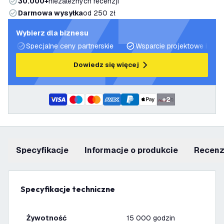
30.000+
niezależnych recenzji
Darmowa wysyłka
od 250 zł
Wybierz dla biznesu
Specjalne ceny partnerskie
Wsparcie projektowe i plan
Dowiedz się więcej
+
2
Specyfikacje
informacje o produkcie
recen
Specyfikacje techniczne
Żywotność
15 000 godzin