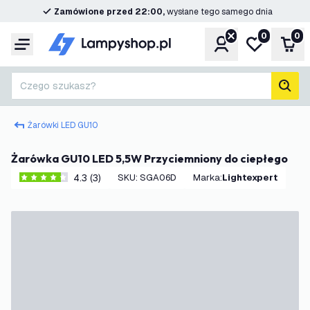
Zamówione przed 22:00,
wysłane tego samego dnia
0
0
Konto
Moja lista ż
Kos
Menu
Czego szukasz?
Szuk
Żarówki LED GU10
Żarówka GU10 LED 5,5W Przyciemniony do ciepłego
4.3 (3)
SKU
:
SGA06D
Marka
:
Lightexpert
4.3 Gwiazdki oceny