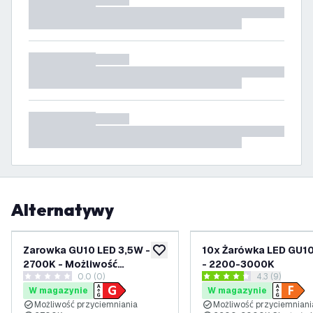
Alternatywy
Zarowka GU10 LED 3,5W -
10x Żarówka LED GU10
dodaj do listy życzeń
2700K - Możliwość
- 2200-3000K
0.0 (0)
otwórz panel 
4.3 (9)
ściemniania
0 Gwiazdki oceny
4.3 Gwiazdki oceny
W magazynie
W magazynie
Możliwość przyciemniania
Możliwość przyciemniani