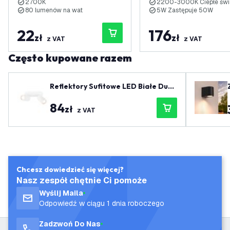
2700K
2200-3000K Ciepłe świ
80 lumenów na wat
5W Zastępuje 50W
22
176
zł
zł
z VAT
z VAT
Często kupowane razem
Reflektory Sufitowe LED Białe Duo
- Uchylne - Gniazdo GU10
84
zł
z VAT
Chcesz dowiedzieć się więcej?
Nasz zespół chętnie Ci pomoże
Wyślij Maila
Odpowiedź w ciągu 1 dnia roboczego
Zadzwoń Do Nas