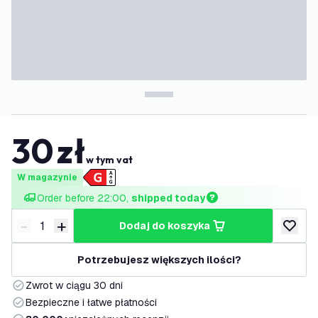
30
zł
w tym vat
W magazynie
Order before 22:00, 
shipped today
-
+
dodaj do koszyka
Zmniejsz ilość
Zwiększ ilość
dodaj d
Potrzebujesz większych ilości?
Zwrot w ciągu 30 dni
Bezpieczne i łatwe płatności