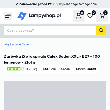
Zamówione przed 22:00,
wysłane tego samego dnia
0
0
Konto
Moja lista ż
Kos
Menu
Czego szukasz?
Szuk
Żarówki Calex
Żarówka Złota spirala Calex Boden XXL - E27 - 100
lumenów - Złota
3.7 (12)
SKU
:
2101003200
Marka
:
Calex
3.7 Gwiazdki oceny