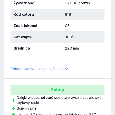
Żywotność
15 000 godzin
Kod koloru
818
Znak jakości
CE
Kąt wiązki
300°
Średnica
220 mm
Zobacz wszystkie specyfikacje
Zalety
Dzięki widocznej żarówce stworzysz nastrojowy i
stylowy efekt.
Ściemnialne
Lampa LED pasująca do wszystkich opraw E27