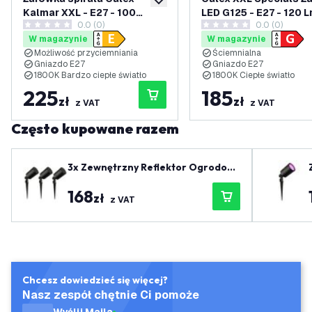
dodaj do listy życzeń
Kalmar XXL - E27 - 100
LED G125 - E27 - 120 L
0.0 (0)
0.0 (0)
lumenów - Złoto
Złota Spirala
0 Gwiazdki oceny
0 Gwiazdki oceny
W magazynie
W magazynie
Możliwość przyciemniania
Ściemnialna
Gniazdo E27
Gniazdo E27
1800K Bardzo ciepłe światło
1800K Ciepłe światło
225
185
zł
zł
z VAT
z VAT
Często kupowane razem
3x Zewnętrzny Reflektor Ogrodowy
LED - Czarny - IP65 - Gniazdo GU1
ED - 
168
0 - Kabel zasilający 1 metr
zł
z VAT
Chcesz dowiedzieć się więcej?
Nasz zespół chętnie Ci pomoże