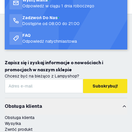
Wyślij Maila
Odpowiedź w ciągu 1 dnia roboczego
Zadzwoń Do Nas
Dostępne od 08:00 do 21:00
FAQ
Odpowiedź natychmiastowa
Zapisz się i zyskaj informacje o nowościach i
promocjach w naszym sklepie
Chcesz być na bieżąco z Lampyshop?
Subskrybuj!
Obsługa klienta
Obsługa klienta
Wysyłka
Zwróć produkt