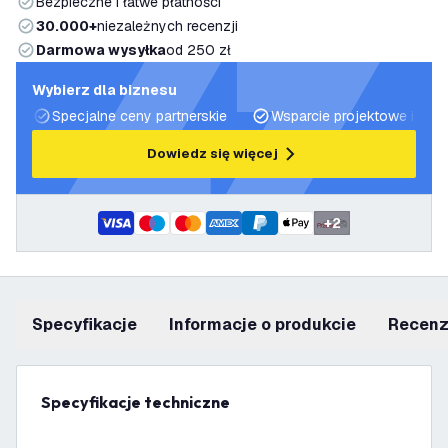
Bezpieczne i łatwe płatności
30.000+
niezależnych recenzji
Darmowa wysyłka
od 250 zł
Wybierz dla biznesu
Specjalne ceny partnerskie
Wsparcie projektowe i plan
Dowiedz się więcej
+
2
Specyfikacje
informacje o produkcie
recen
Specyfikacje techniczne