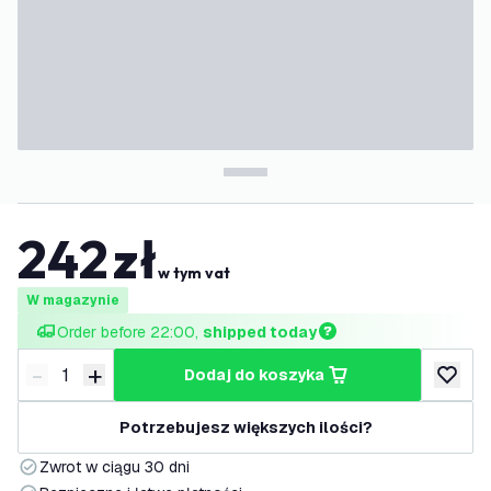
242
zł
w tym vat
W magazynie
Order before 22:00, 
shipped today
-
+
dodaj do koszyka
Zmniejsz ilość
Zwiększ ilość
dodaj d
Potrzebujesz większych ilości?
Zwrot w ciągu 30 dni