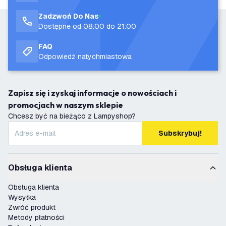
Zadzwoń Do Nas
Dostępne od 08:00 do 21:00
FAQ
Odpowiedź natychmiastowa
Zapisz się i zyskaj informacje o nowościach i
promocjach w naszym sklepie
Chcesz być na bieżąco z Lampyshop?
Subskrybuj!
Obsługa klienta
Obsługa klienta
Wysyłka
Zwróć produkt
Metody płatności