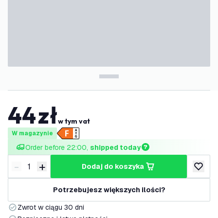
44
zł
w tym vat
W magazynie
Order before 22:00, 
shipped today
-
+
dodaj do koszyka
Zmniejsz ilość
Zwiększ ilość
dodaj d
Potrzebujesz większych ilości?
Zwrot w ciągu 30 dni