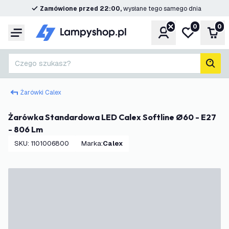
Zamówione przed 22:00,
wysłane tego samego dnia
0
0
Konto
Moja lista ż
Kos
Menu
Czego szukasz?
Szuk
Żarówki Calex
Żarówka Standardowa LED Calex Softline Ø60 - E27
- 806 Lm
SKU
:
1101006800
Marka
:
Calex