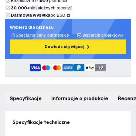
Bezpieczne i łatwe płatności
30.000+
niezależnych recenzji
Darmowa wysyłka
od 250 zł
Wybierz dla biznesu
Specjalne ceny partnerskie
Wsparcie projektowe i plan
Dowiedz się więcej
+
2
Specyfikacje
informacje o produkcie
recen
Specyfikacje techniczne