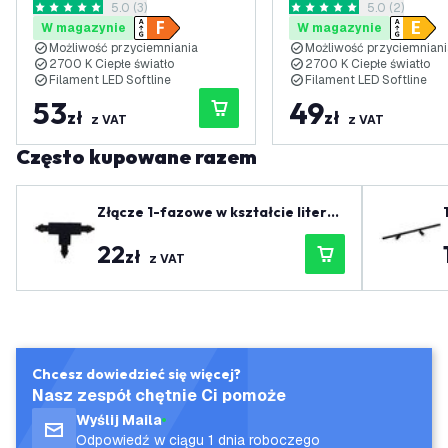
otwórz panel recenzji
5.0 (3)
otwórz panel 
5.0 (2)
1055 Lm
5 Gwiazdki oceny
5 Gwiazdki oceny
W magazynie
W magazynie
Możliwość przyciemniania
Możliwość przyciemniani
2700 K Ciepłe światło
2700 K Ciepłe światło
Filament LED Softline
Filament LED Softline
53
49
zł
zł
z VAT
z VAT
Często kupowane razem
Złącze 1-fazowe w kształcie litery
T, czarne - lewe-1
22
zł
z VAT
Chcesz dowiedzieć się więcej?
Nasz zespół chętnie Ci pomoże
Wyślij Maila
Odpowiedź w ciągu 1 dnia roboczego