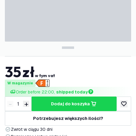
35
zł
w tym vat
W magazynie
Order before 22:00, 
shipped today
-
+
dodaj do koszyka
Zmniejsz ilość
Zwiększ ilość
dodaj d
Potrzebujesz większych ilości?
Zwrot w ciągu 30 dni