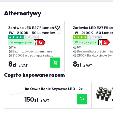
Alternatywy
Żarówka LED E27 Filament -
Żarówka LED E27 Fila
dodaj do listy życzeń
1W - 2100K - 50 Lumenów -
1W - 2100K - 50 Lume
otwórz panel recenzji
4.5 (26)
otwórz panel 
4.0 (6)
Złota
Naturalna
4.5 Gwiazdki oceny
4 Gwiazdki oceny
W magazynie
W magazynie
1W
1W
Bez możliwości ściemniania
Bez możliwości ściemnia
2100K Bardzo ciepłe światło
2100K Bardzo ciepłe świ
8
8
zł
zł
z VAT
z VAT
Często kupowane razem
1m Oświetlenie Szynowe LED - 2x R
eflektor Szynowy - Możliwość Przyc
150
iemniania - System Szynowy 1-fazo
zł
z VAT
wy - Biały