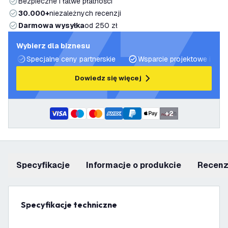
Bezpieczne i łatwe płatności
30.000+
niezależnych recenzji
Darmowa wysyłka
od 250 zł
Wybierz dla biznesu
Specjalne ceny partnerskie
Wsparcie projektowe i plan
Dowiedz się więcej
+
2
Specyfikacje
informacje o produkcie
recen
Specyfikacje techniczne