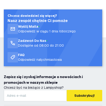
Chcesz dowiedzieć się więcej?
Nasz zespół chętnie Ci pomoże
Wyślij Maila
Odpowiedź w ciągu 1 dnia roboczego
Zadzwoń Do Nas
Dostępne od 08:00 do 21:00
FAQ
Odpowiedź natychmiastowa
Zapisz się i zyskaj informacje o nowościach i
promocjach w naszym sklepie
Chcesz być na bieżąco z Lampyshop?
Subskrybuj!