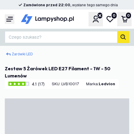
Zamówione przed 22:00,
wysłane tego samego dnia
0
0
Konto
Moja lista ż
Kos
Menu
Czego szukasz?
Szuk
Żarówki LED
Zestaw 5 Żarówek LED E27 Filament - 1W - 50
Lumenów
4.1 (17)
SKU
:
LVB10017
Marka
:
Ledvion
4.1 Gwiazdki oceny