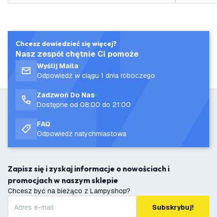
Chcesz dowiedzieć się więcej?
Nasz zespół chętnie Ci pomoże
Wyślij Maila
Odpowiedź w ciągu 1 dnia roboczego
Zadzwoń Do Nas
Dostępne od 08:00 do 21:00
FAQ
Odpowiedź natychmiastowa
Zapisz się i zyskaj informacje o nowościach i
promocjach w naszym sklepie
Chcesz być na bieżąco z Lampyshop?
Subskrybuj!