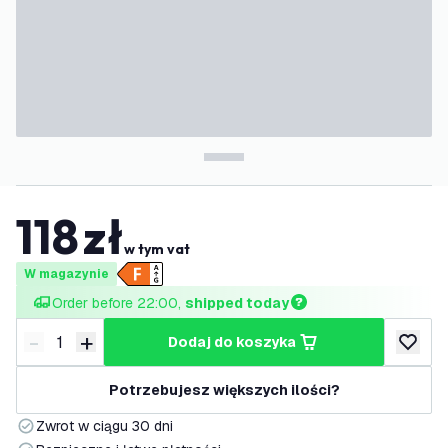
118
zł
w tym vat
W magazynie
Order before 22:00, 
shipped today
-
+
dodaj do koszyka
Zmniejsz ilość
Zwiększ ilość
dodaj d
Potrzebujesz większych ilości?
Zwrot w ciągu 30 dni