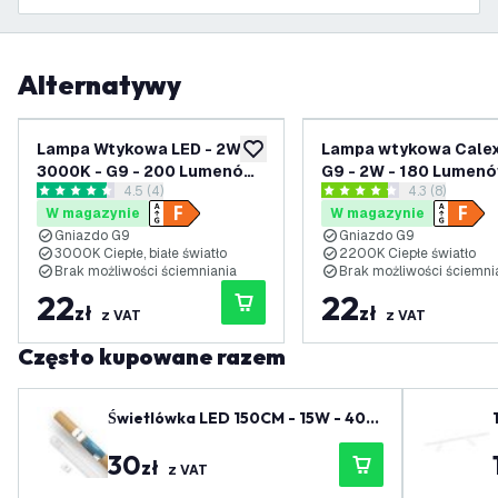
Alternatywy
Lampa Wtykowa LED - 2W -
Lampa wtykowa Calex
dodaj do listy życzeń
3000K - G9 - 200 Lumenów
G9 - 2W - 180 Lumenó
otwórz panel recenzji
4.5 (4)
otwórz panel 
4.3 (8)
- Mat
2200K - Mat
4.5 Gwiazdki oceny
4.3 Gwiazdki oceny
W magazynie
W magazynie
Gniazdo G9
Gniazdo G9
3000K Ciepłe, białe światło
2200K Ciepłe światło
Brak możliwości ściemniania
Brak możliwości ściemni
22
22
zł
zł
z VAT
z VAT
Często kupowane razem
Świetlówka LED 150CM - 15W - 400
0K - 2400 Lm - Wysoka wydajność
30
zł
z VAT