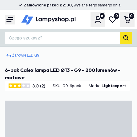
Zamówione przed 22:00,
wysłane tego samego dnia
0
0
Konto
Moja lista ż
Kos
Menu
Czego szukasz?
Szuk
Żarówki LED G9
6-pak Calex lampa LED Ø13 - G9 - 200 lumenów -
matowe
3.0 (2)
SKU
:
G9-6pack
Marka
:
Lightexpert
3 Gwiazdki oceny