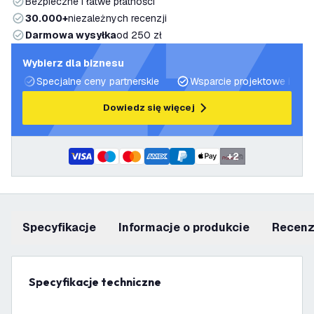
Bezpieczne i łatwe płatności
30.000+
niezależnych recenzji
Darmowa wysyłka
od 250 zł
Wybierz dla biznesu
Specjalne ceny partnerskie
Wsparcie projektowe i plan
Dowiedz się więcej
+
2
Specyfikacje
informacje o produkcie
recen
Specyfikacje techniczne