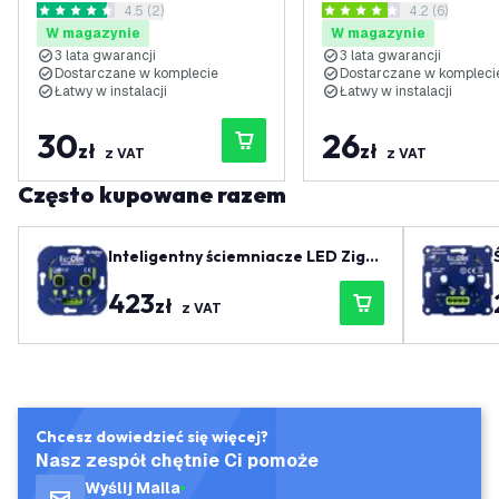
otwórz panel recenzji
4.5 (2)
otwórz panel 
4.2 (6)
150 cm
4.5 Gwiazdki oceny
4.2 Gwiazdki oceny
W magazynie
W magazynie
3 lata gwarancji
3 lata gwarancji
Dostarczane w komplecie
Dostarczane w kompleci
Łatwy w instalacji
Łatwy w instalacji
30
26
zł
zł
z VAT
z VAT
Często kupowane razem
Inteligentny ściemniacze LED Zigb
ee Duo do wbudowania 2x 0-100 W
423
220-240 V - odcięcie fazy
zł
z VAT
Chcesz dowiedzieć się więcej?
Nasz zespół chętnie Ci pomoże
Wyślij Maila