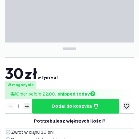
30
zł
w tym vat
W magazynie
Order before 22:00, 
shipped today
-
+
dodaj do koszyka
Zmniejsz ilość
Zwiększ ilość
dodaj d
Potrzebujesz większych ilości?
Zwrot w ciągu 30 dni