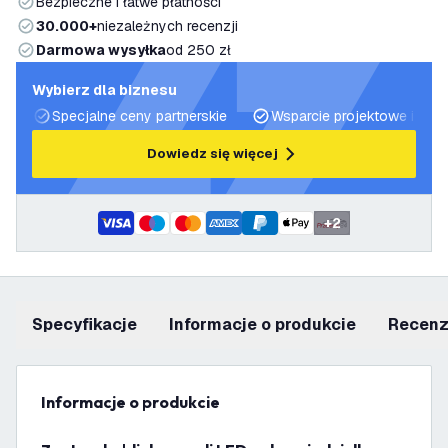
Bezpieczne i łatwe płatności
30.000+
niezależnych recenzji
Darmowa wysyłka
od 250 zł
Wybierz dla biznesu
Specjalne ceny partnerskie
Wsparcie projektowe i plan
Dowiedz się więcej
+
2
Specyfikacje
informacje o produkcie
recen
informacje o produkcie