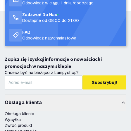
Odpowiedź w ciągu 1 dnia roboczego
Zadzwoń Do Nas
Dostępne od 08:00 do 21:00
FAQ
Odpowiedź natychmiastowa
Zapisz się i zyskaj informacje o nowościach i
promocjach w naszym sklepie
Chcesz być na bieżąco z Lampyshop?
Subskrybuj!
Obsługa klienta
Obsługa klienta
Wysyłka
Zwróć produkt