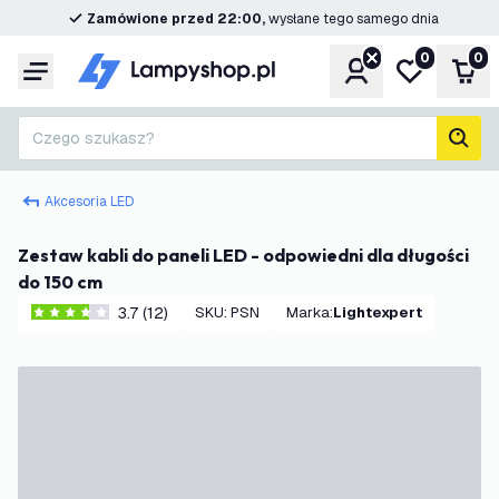
Zamówione przed 22:00,
wysłane tego samego dnia
0
0
Konto
Moja lista ż
Kos
Menu
Czego szukasz?
Szuk
Akcesoria LED
Zestaw kabli do paneli LED - odpowiedni dla długości
do 150 cm
3.7 (12)
SKU
:
PSN
Marka
:
Lightexpert
3.7 Gwiazdki oceny