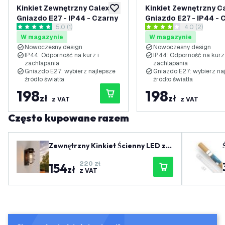
Kinkiet Zewnętrzny Calex -
Kinkiet Zewnętrzny Ca
dodaj do listy życzeń
Gniazdo E27 - IP44 - Czarny
Gniazdo E27 - IP44 - 
otwórz panel recenzji
5.0 (1)
otwórz panel 
4.0 (2)
5 Gwiazdki oceny
4 Gwiazdki oceny
W magazynie
W magazynie
Nowoczesny design
Nowoczesny design
IP44: Odporność na kurz i
IP44: Odporność na kurz 
zachlapania
zachlapania
Gniazdo E27: wybierz najlepsze
Gniazdo E27: wybierz na
źródło światła
źródło światła
198
198
zł
zł
z VAT
z VAT
Często kupowane razem
Zewnętrzny Kinkiet Ścienny LED z c
zujnikiem - Czarny - Przemysłowy -
220 zł
154
IP44 - Oprawa E27
zł
z VAT