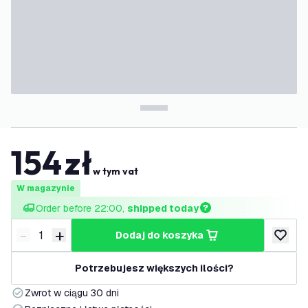
154
zł
w tym vat
W magazynie
Order before 22:00, 
shipped today
-
+
dodaj do koszyka
Zmniejsz ilość
Zwiększ ilość
dodaj d
Potrzebujesz większych ilości?
Zwrot w ciągu 30 dni