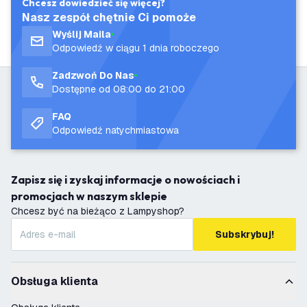
Chcesz dowiedzieć się więcej?
Nasz zespół chętnie Ci pomoże
Wyślij Maila
Odpowiedź w ciągu 1 dnia roboczego
Zadzwoń Do Nas
Dostępne od 08:00 do 21:00
FAQ
Odpowiedź natychmiastowa
Zapisz się i zyskaj informacje o nowościach i
promocjach w naszym sklepie
Chcesz być na bieżąco z Lampyshop?
Subskrybuj!
Obsługa klienta