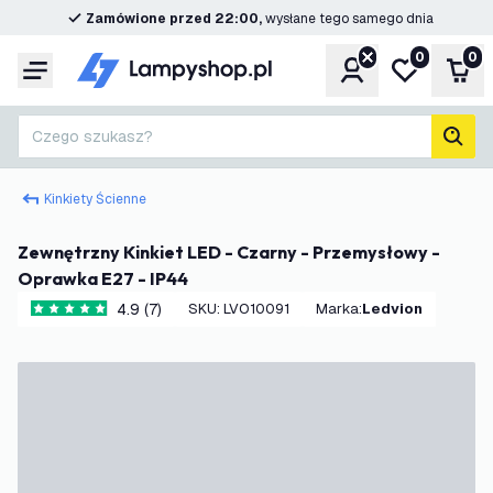
Zamówione przed 22:00,
wysłane tego samego dnia
0
0
Konto
Moja lista ż
Kos
Menu
Czego szukasz?
Szuk
Kinkiety Ścienne
Zewnętrzny Kinkiet LED - Czarny - Przemysłowy -
Oprawka E27 - IP44
4.9 (7)
SKU
:
LVO10091
Marka
:
Ledvion
4.9 Gwiazdki oceny