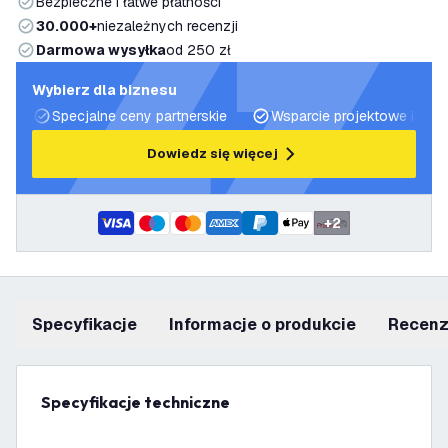
Bezpieczne i łatwe płatności
30.000+
niezależnych recenzji
Darmowa wysyłka
od 250 zł
Wybierz dla biznesu
Specjalne ceny partnerskie
Wsparcie projektowe i plan
Dowiedz się więcej
+
2
Specyfikacje
informacje o produkcie
recen
Specyfikacje techniczne