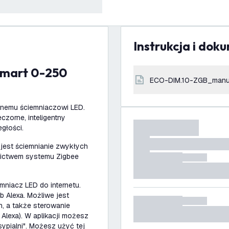
Instrukcja i dok
ECO-DIM.10-ZGB_manu
ntnemu ściemniaczowi LED.
czorne, inteligentny
głości.
 jest ściemnianie zwykłych
nictwem systemu Zigbee
mniacz LED do internetu.
 Alexa. Możliwe jest
h, a także sterowanie
lexa). W aplikacji możesz
ypialni". Możesz użyć tej