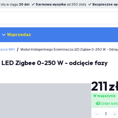
oty w ciągu
30 dni
Darmowa wysyłka
od 250 złoty
Bezpieczne opc
Wyprzedaz
acze WiFi
Moduł Inteligentnego Ściemniacza LED Zigbee 0-250 W - Odcię
a LED Zigbee 0-250 W - odcięcie fazy
211
z
W magazynie
Order bef
-
+
Zmniejsz i
Z