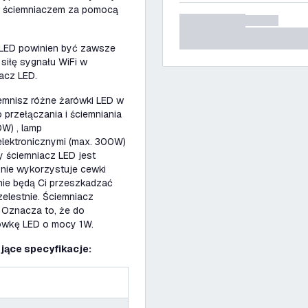
ać ściemniaczem za pomocą
z LED powinien być zawsze
siłę sygnału WiFi w
iacz LED.
emnisz różne żarówki LED w
 przełączania i ściemniania
W) , lamp
 elektronicznymi (max. 300W)
 ściemniacz LED jest
 nie wykorzystuje cewki
 nie będą Ci przeszkadzać
zelestnie. Ściemniacz
 Oznacza to, że do
ówkę LED o mocy 1W.
jące specyfikacje: