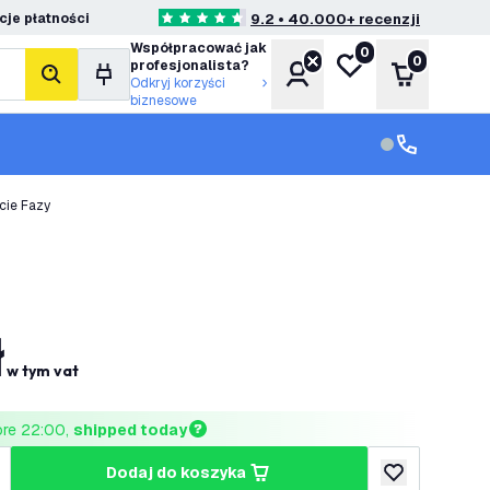
je płatności
9.2 • 40.000+ recenzji
4.6 Gwiazdki oceny
Współpracować jak
0
Moja lista życzeń
0
profesjonalista?
Konto
Koszyk
Szukaj
Odkryj korzyści
biznesowe
Obsługa klie
Obsługa klien
cie Fazy
ł
w tym vat
ore 22:00, 
shipped today
dodaj do koszyka
lość
większ ilość
dodaj do listy 