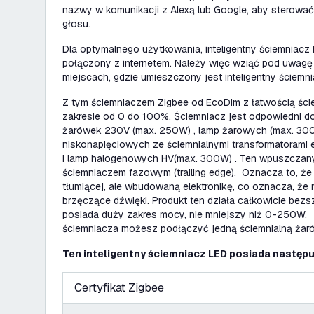
nazwy w komunikacji z Alexą lub Google, aby sterow
głosu.
Dla optymalnego użytkowania, inteligentny ściemniac
połączony z internetem. Należy więc wziąć pod uwagę 
miejscach, gdzie umieszczony jest inteligentny ściemn
Z tym ściemniaczem Zigbee od EcoDim z łatwością ści
zakresie od 0 do 100%. Ściemniacz jest odpowiedni do
żarówek 230V (max. 250W) , lamp żarowych (max. 300
niskonapięciowych ze ściemnialnymi transformatorami
i lamp halogenowych HV(max. 300W) . Ten wpuszczany
ściemniaczem fazowym (trailing edge). Oznacza to, że
tłumiącej, ale wbudowaną elektronikę, co oznacza, że
brzęczące dźwięki. Produkt ten działa całkowicie bezs
posiada duży zakres mocy, nie mniejszy niż 0-250W.
ściemniacza możesz podłączyć jedną ściemnialną żar
Ten inteligentny ściemniacz LED posiada następu
Certyfikat Zigbee