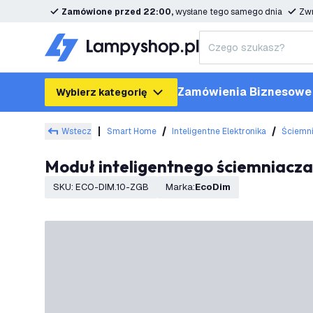
Zamówione przed 22:00,
wysłane tego samego dnia
Zwr
Zamówienia Biznesowe
Wybierz kategorię
Wstecz
Smart Home
Inteligentne Elektronika
Ściemni
Moduł inteligentnego ściemniacz
SKU
:
ECO-DIM.10-ZGB
Marka
:
EcoDim