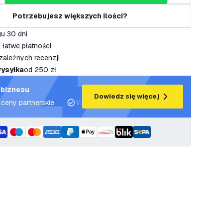
Potrzebujesz większych ilości?
u 30 dni
 łatwe płatności
zależnych recenzji
ysyłka
od 250 zł
 biznesu
Dowiedz się więcej
 ceny partnerskie
Wsparcie projektowe i plany oświetleniowe