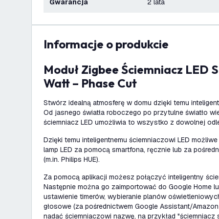
Gwarancja
2 lata
informacje o produkcie
Moduł Zigbee Ściemniacz LED Smart 0-250
Watt – Phase Cut
Stwórz idealną atmosferę w domu dzięki temu intelige
Od jasnego światła roboczego po przytulne światło wie
ściemniacz LED umożliwia to wszystko z dowolnej odle
Dzięki temu inteligentnemu ściemniaczowi LED możliwe
lamp LED za pomocą smartfona, ręcznie lub za pośred
(m.in. Philips HUE).
Za pomocą aplikacji możesz połączyć inteligentny ście
Następnie można go zaimportować do Google Home lub
ustawienie timerów, wybieranie planów oświetleniowyc
głosowe (za pośrednictwem Google Assistant/Amazon A
nadać ściemniaczowi nazwę, na przykład "ściemniacz s