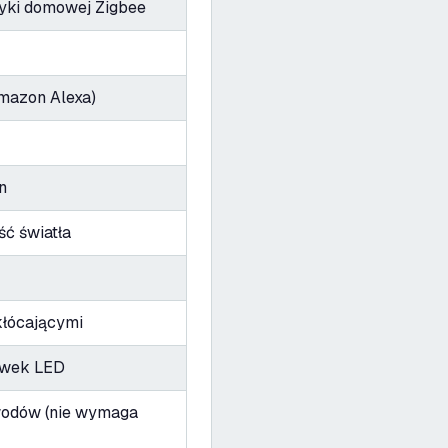
yki domowej Zigbee
Amazon Alexa)
n
ść światła
kłócającymi
ówek LED
wodów (nie wymaga