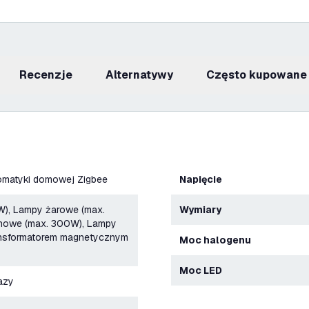
recenzje
Alternatywy
Często kupowane
tomatyki domowej Zigbee
Napięcie
), Lampy żarowe (max.
Wymiary
nowe (max. 300W), Lampy
ansformatorem magnetycznym
Moc halogenu
Moc LED
fazy