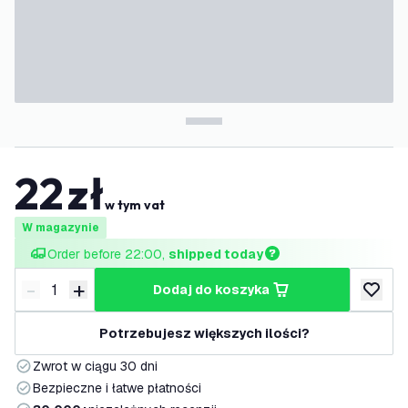
22
zł
w tym vat
W magazynie
Order before 22:00, 
shipped today
-
+
dodaj do koszyka
Zmniejsz ilość
Zwiększ ilość
dodaj d
Potrzebujesz większych ilości?
Zwrot w ciągu 30 dni
Bezpieczne i łatwe płatności