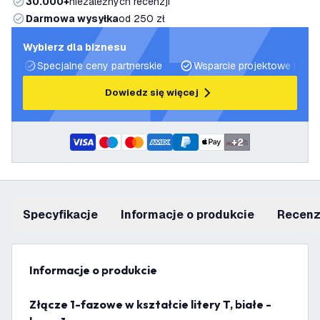
30.000+
niezależnych recenzji
Darmowa wysyłka
od 250 zł
Wybierz dla biznesu
Specjalne ceny partnerskie
Wsparcie projektowe i plan
Dowiedz się więcej
+
2
Specyfikacje
informacje o produkcie
recen
informacje o produkcie
Złącze 1-fazowe w kształcie litery T, białe -