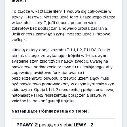
lewe-1
To złącze w kształcie litery T wsuwa się całkowicie w
szyny 1-fazowe. Możesz użyć tego 1-fazowego złącza
w kształcie litery T, jeśli chcesz pokonać wiele
zakrętów bez podłączania nowego źródła zasilania.
Jeśli chcesz zamknąć szynę, możesz użyć 1-fazowej
zaślepki.
Istnieją cztery opcje kształtu T: L1, L2, R1 i R2. Dzieje
się tak dlatego, że wykonując trójniki w 1-fazowym
systemie szyn zbiorczych należy zwrócić uwagę na
prawidłowe podłączenie przewodu uziemiającego. Aby
zapewnić prawidłowe funkcjonowanie i
bezpieczeństwo obwodu, przewód uziemiający musi
być prawidłowo poprowadzony w całym systemie szyn
zbiorczych. Opcje L1 i L2 reprezentują połączenia lewe,
natomiast R1 i R2 reprezentują połączenia prawe, w
zależności od konfiguracji trójnika.
Następujące trójniki pasują do siebie:
PRAWY-2
pasują do siebie
LEWY - 2