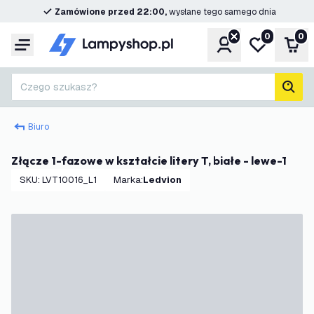
Zamówione przed 22:00,
wysłane tego samego dnia
0
0
Konto
Moja lista ż
Kos
Menu
Czego szukasz?
Szuk
Biuro
Złącze 1-fazowe w kształcie litery T, białe - lewe-1
SKU
:
LVT10016_L1
Marka
:
Ledvion