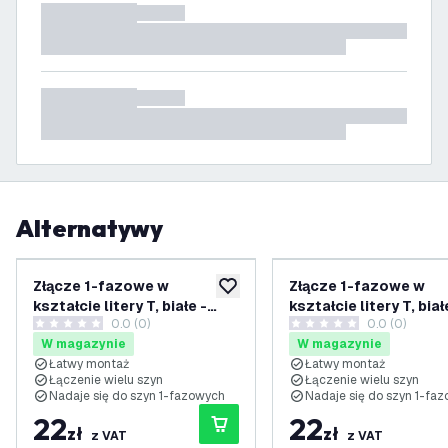
Alternatywy
Złącze 1-fazowe w
Złącze 1-fazowe w
dodaj do listy życzeń
kształcie litery T, białe -
kształcie litery T, biał
0.0 (0)
0.0 (0)
prawe-1
prawe-2
0 Gwiazdki oceny
0 Gwiazdki oceny
W magazynie
W magazynie
Łatwy montaż
Łatwy montaż
Łączenie wielu szyn
Łączenie wielu szyn
Nadaje się do szyn 1-fazowych
Nadaje się do szyn 1-fa
22
22
zł
zł
z VAT
z VAT