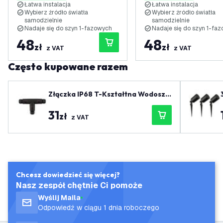
Łatwa instalacja
Łatwa instalacja
Wybierz źródło światła
Wybierz źródło światła
samodzielnie
samodzielnie
Nadaje się do szyn 1-fazowych
Nadaje się do szyn 1-fa
48
48
zł
zł
z VAT
z VAT
Często kupowane razem
Złączka IP68 T-Kształtna Wodoszc
3
zelna
31
zł
z VAT
Chcesz dowiedzieć się więcej?
Nasz zespół chętnie Ci pomoże
Wyślij Maila
Odpowiedź w ciągu 1 dnia roboczego