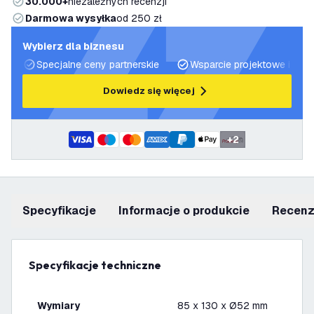
30.000+
niezależnych recenzji
Darmowa wysyłka
od 250 zł
Wybierz dla biznesu
Specjalne ceny partnerskie
Wsparcie projektowe i plan
Dowiedz się więcej
+
2
Specyfikacje
informacje o produkcie
recen
Specyfikacje techniczne
Wymiary
85 x 130 x Ø52 mm