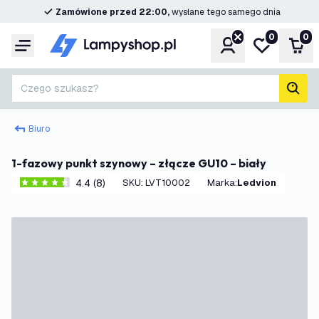
Zamówione przed 22:00,
wysłane tego samego dnia
0
0
Konto
Moja lista ż
Kos
Menu
Czego szukasz?
Szuk
Biuro
1-fazowy punkt szynowy – złącze GU10 – biały
4.4 (8)
SKU
:
LVT10002
Marka
:
Ledvion
4.4 Gwiazdki oceny