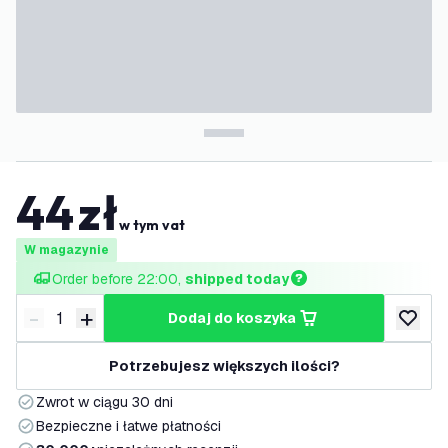
44
zł
w tym vat
W magazynie
Order before 22:00, 
shipped today
-
+
dodaj do koszyka
Zmniejsz ilość
Zwiększ ilość
dodaj d
Potrzebujesz większych ilości?
Zwrot w ciągu 30 dni
Bezpieczne i łatwe płatności