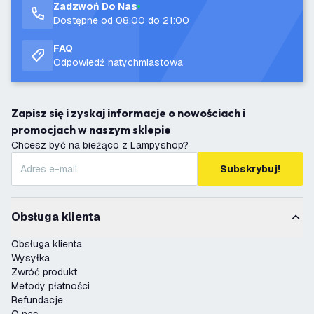
Zadzwoń Do Nas
Dostępne od 08:00 do 21:00
FAQ
Odpowiedź natychmiastowa
Zapisz się i zyskaj informacje o nowościach i
promocjach w naszym sklepie
Chcesz być na bieżąco z Lampyshop?
Subskrybuj!
Obsługa klienta
Obsługa klienta
Wysyłka
Zwróć produkt
Metody płatności
Refundacje