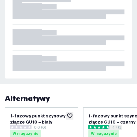
Alternatywy
1-fazowy punkt szynowy –
1-fazowy punkt szyn
dodaj do listy życzeń
złącze GU10 – biały
złącze GU10 – czarny
0.0 (0)
otwórz panel 
4.7 (3)
0 Gwiazdki oceny
4.7 Gwiazdki oceny
W magazynie
W magazynie