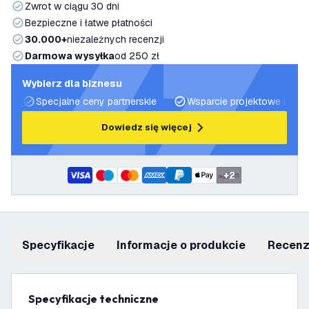
Zwrot w ciągu 30 dni
Bezpieczne i łatwe płatności
30.000+
niezależnych recenzji
Darmowa wysyłka
od 250 zł
Wybierz dla biznesu
Specjalne ceny partnerskie
Wsparcie projektowe i plan
Dowiedz się więcej
+
2
Specyfikacje
informacje o produkcie
recen
Specyfikacje techniczne