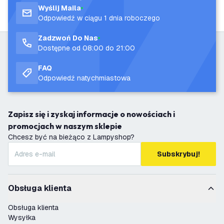
Wyślij Maila
Odpowiedź w ciągu 1 dnia roboczego
Zadzwoń Do Nas
Dostępne od 08:00 do 21:00
FAQ
Odpowiedź natychmiastowa
Zapisz się i zyskaj informacje o nowościach i
promocjach w naszym sklepie
Chcesz być na bieżąco z Lampyshop?
Subskrybuj!
Obsługa klienta
Obsługa klienta
Wysyłka