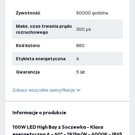
Żywotność
50000 godzina
Maks. czas trwania prądu
300 μs
rozruchowego
Kod koloru
860
Etykieta energetyczna
A
Gwarancja
5 lat
Zobacz wszystkie specyfikacje
informacje o produkcie
100W LED High Bay z Soczewka - Klasa
energetyczna A - 60° - 192lm/W - 6000K - IP65