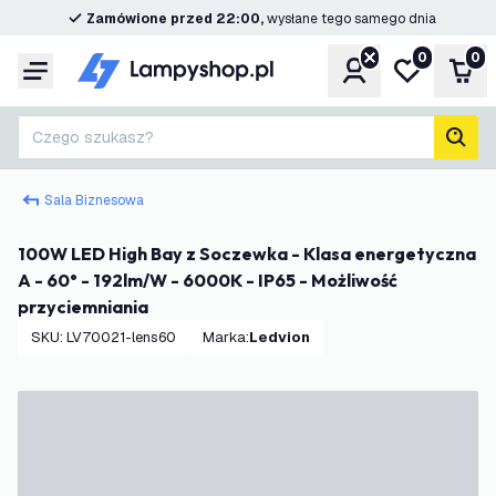
Zamówione przed 22:00,
wysłane tego samego dnia
0
0
Konto
Moja lista ż
Kos
Menu
Czego szukasz?
Szuk
Sala Biznesowa
100W LED High Bay z Soczewka - Klasa energetyczna
A - 60° - 192lm/W - 6000K - IP65 - Możliwość
przyciemniania
SKU
:
LV70021-lens60
Marka
:
Ledvion