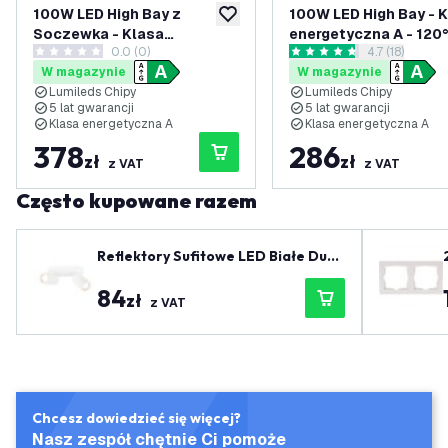
100W LED High Bay z
100W LED High Bay - 
dodaj do listy życzeń
Soczewka - Klasa
energetyczna A - 120°
0.0 (0)
otwórz panel 
4.7 (18)
energetyczna A - 60° -
192lm/W - 6000K - IP
0 Gwiazdki oceny
4.7 Gwiazdki oceny
W magazynie
W magazynie
192lm/W - 4000K - IP65 -
Możliwość przyciemn
Lumileds Chipy
Lumileds Chipy
Możliwość przyciemniania
5 lat gwarancji
5 lat gwarancji
Klasa energetyczna A
Klasa energetyczna A
378
286
zł
zł
z VAT
z VAT
Często kupowane razem
Reflektory Sufitowe LED Białe Duo
- Uchylne - Gniazdo GU10
84
zł
z VAT
Chcesz dowiedzieć się więcej?
Nasz zespół chętnie Ci pomoże