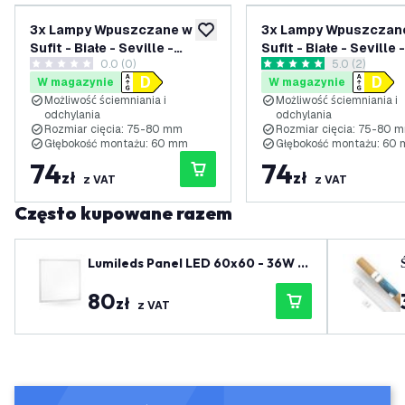
3x Lampy Wpuszczane w
3x Lampy Wpuszczan
dodaj do listy życzeń
Sufit - Białe - Seville -
Sufit - Białe - Seville -
0.0 (0)
otwórz panel 
5.0 (2)
ściemniane - 3W - 2700K -
ściemniane - 3W - 65
0 Gwiazdki oceny
5 Gwiazdki oceny
W magazynie
W magazynie
ø92mm - Kwadratowy
ø92mm - Kwadratowy
Możliwość ściemniania i
Możliwość ściemniania i
odchylania
odchylania
Rozmiar cięcia: 75-80 mm
Rozmiar cięcia: 75-80 
Głębokość montażu: 60 mm
Głębokość montażu: 60
74
74
zł
zł
z VAT
z VAT
Często kupowane razem
Lumileds Panel LED 60x60 - 36W -
4000K - 125 Lm/W - UGR <22 - 5 lat
80
gwarancji
zł
z VAT