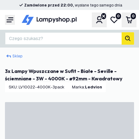
Zamówione przed 22:00,
wysłane tego samego dnia
0
0
Konto
Moja lista ż
Kos
Menu
Czego szukasz?
Szuk
Sklep
3x Lampy Wpuszczane w Sufit - Białe - Seville -
ściemniane - 3W - 4000K - ø92mm - Kwadratowy
SKU
:
LV10022-4000K-3pack
Marka
:
Ledvion