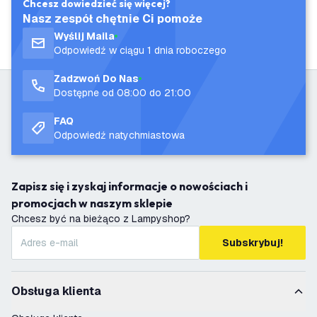
Chcesz dowiedzieć się więcej?
Nasz zespół chętnie Ci pomoże
Wyślij Maila
Odpowiedź w ciągu 1 dnia roboczego
Zadzwoń Do Nas
Dostępne od 08:00 do 21:00
FAQ
Odpowiedź natychmiastowa
Zapisz się i zyskaj informacje o nowościach i
promocjach w naszym sklepie
Chcesz być na bieżąco z Lampyshop?
Subskrybuj!
Obsługa klienta