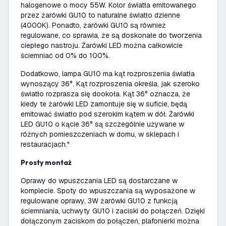
halogenowe o mocy 55W. Kolor światła emitowanego
przez żarówki GU10 to naturalne światło dzienne
(4000K). Ponadto, żarówki GU10 są również
regulowane, co sprawia, że są doskonałe do tworzenia
ciepłego nastroju. Żarówki LED można całkowicie
ściemniać od 0% do 100%.
Dodatkowo, lampa GU10 ma kąt rozproszenia światła
wynoszący 36°. Kąt rozproszenia określa, jak szeroko
światło rozprasza się dookoła. Kąt 36° oznacza, że
kiedy te żarówki LED zamontuje się w suficie, będą
emitować światło pod szerokim kątem w dół. Żarówki
LED GU10 o kącie 36° są szczególnie używane w
różnych pomieszczeniach w domu, w sklepach i
restauracjach."
Prosty montaż
Oprawy do wpuszczania LED są dostarczane w
komplecie. Spoty do wpuszczania są wyposażone w
regulowane oprawy, 3W żarówki GU10 z funkcją
ściemniania, uchwyty GU10 i zaciski do połączeń. Dzięki
dołączonym zaciskom do połączeń, plafonierki można