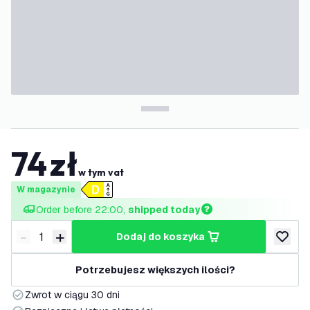
74
zł
w tym vat
W magazynie
Order before 22:00, 
shipped today
-
+
dodaj do koszyka
Zmniejsz ilość
Zwiększ ilość
dodaj d
Potrzebujesz większych ilości?
Zwrot w ciągu 30 dni