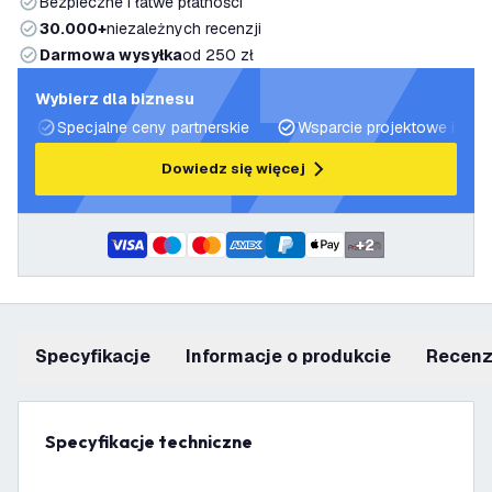
Bezpieczne i łatwe płatności
30.000+
niezależnych recenzji
Darmowa wysyłka
od 250 zł
Wybierz dla biznesu
Specjalne ceny partnerskie
Wsparcie projektowe i plan
Dowiedz się więcej
+
2
Specyfikacje
informacje o produkcie
recen
Specyfikacje techniczne