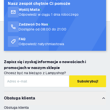
Nasz zespół chętnie Ci pomoże
Wyślij Maila
Odpowiedź w ciągu 1 dnia roboczego
Zadzwoń Do Nas
Dostępne od 08:00 do 21:00
FAQ
Odpowiedź natychmiastowa
Zapisz się i zyskaj informacje o nowościach i
promocjach w naszym sklepie
Chcesz być na bieżąco z Lampyshop?
Subskrybuj!
Obsługa klienta
Obsługa klienta