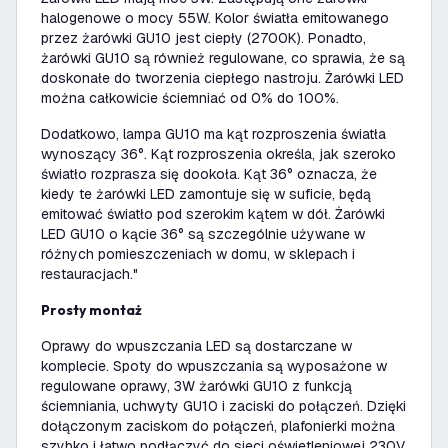
halogenowe o mocy 55W. Kolor światła emitowanego
przez żarówki GU10 jest ciepły (2700K). Ponadto,
żarówki GU10 są również regulowane, co sprawia, że są
doskonałe do tworzenia ciepłego nastroju. Żarówki LED
można całkowicie ściemniać od 0% do 100%.
Dodatkowo, lampa GU10 ma kąt rozproszenia światła
wynoszący 36°. Kąt rozproszenia określa, jak szeroko
światło rozprasza się dookoła. Kąt 36° oznacza, że
kiedy te żarówki LED zamontuje się w suficie, będą
emitować światło pod szerokim kątem w dół. Żarówki
LED GU10 o kącie 36° są szczególnie używane w
różnych pomieszczeniach w domu, w sklepach i
restauracjach."
Prosty montaż
Oprawy do wpuszczania LED są dostarczane w
komplecie. Spoty do wpuszczania są wyposażone w
regulowane oprawy, 3W żarówki GU10 z funkcją
ściemniania, uchwyty GU10 i zaciski do połączeń. Dzięki
dołączonym zaciskom do połączeń, plafonierki można
szybko i łatwo podłączyć do sieci oświetleniowej 230V.