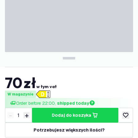
70
zł
w tym vat
W magazynie
Order before 22:00, 
shipped today
-
+
dodaj do koszyka
Zmniejsz ilość
Zwiększ ilość
dodaj d
Potrzebujesz większych ilości?