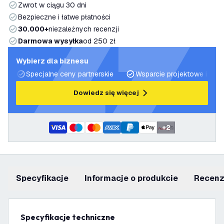
Zwrot w ciągu 30 dni
Bezpieczne i łatwe płatności
30.000+
niezależnych recenzji
Darmowa wysyłka
od 250 zł
Wybierz dla biznesu
Specjalne ceny partnerskie
Wsparcie projektowe i plan
Dowiedz się więcej
+
2
Specyfikacje
informacje o produkcie
recen
Specyfikacje techniczne