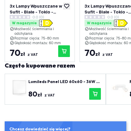
3x Lampy Wpuszczane w
3x Lampy Wpuszczan
dodaj do listy życzeń
Sufit - Białe - Tokio -
Sufit - Białe - Tokio -
0.0 (0)
0.0 (0)
ściemniane - 3W - 6500K -
ściemniane - 3W - 40
0 Gwiazdki oceny
0 Gwiazdki oceny
W magazynie
W magazynie
ø92mm
ø92mm
Możliwość ściemniania i
Możliwość ściemniania i
odchylania
odchylania
Rozmiar cięcia: 75-80 mm
Rozmiar cięcia: 75-80 
Głębokość montażu: 60 mm
Głębokość montażu: 60
70
70
zł
zł
z VAT
z VAT
Często kupowane razem
Lumileds Panel LED 60x60 - 36W -
4000K - 125 Lm/W - UGR <22 - 5 lat
80
gwarancji
zł
z VAT
Chcesz dowiedzieć się więcej?