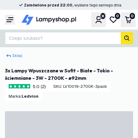
Zamówione przed 22:00,
wysłane tego samego dnia
0
0
Konto
Moja lista ż
Kos
Menu
Czego szukasz?
Szuk
Sklep
3x Lampy Wpuszczane w Sufit - Białe - Tokio -
ściemniane - 3W - 2700K - ø92mm
5.0 (2)
SKU
:
LV10019-2700K-3pack
5 Gwiazdki oceny
Marka
:
Ledvion