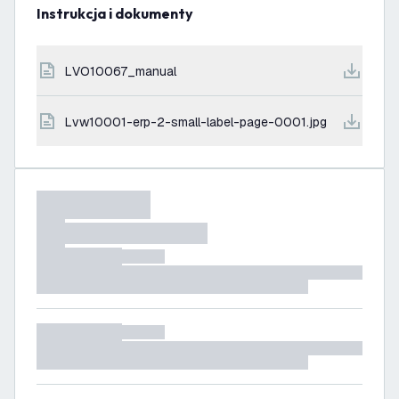
Instrukcja i dokumenty
LVO10067_manual
lvw10001-erp-2-small-label-page-0001.jpg