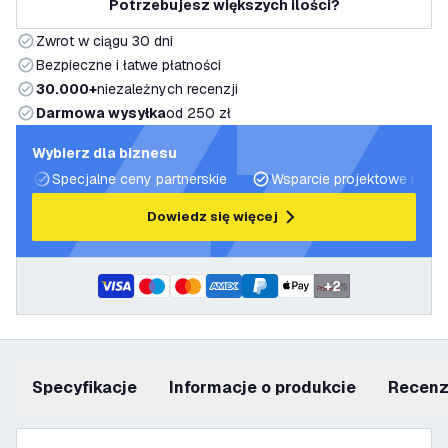
Potrzebujesz większych ilości?
Zwrot w ciągu 30 dni
Bezpieczne i łatwe płatności
30.000+
niezależnych recenzji
Darmowa wysyłka
od 250 zł
Wybierz dla biznesu
Specjalne ceny partnerskie
Wsparcie projektowe i plan
Dowiedz się więcej
+
2
Specyfikacje
informacje o produkcie
recen