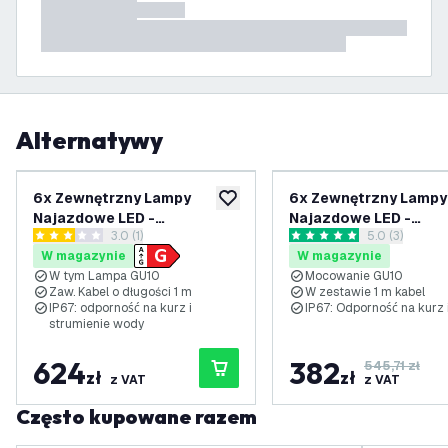
Alternatywy
6x Zewnętrzny Lampy
6x Zewnętrzny Lampy
dodaj do listy życzeń
Najazdowe LED -
Najazdowe LED -
otwórz panel recenzji
3.0 (1)
otwórz panel 
5.0 (3)
Kwadratowy - Czarny - IP67
Kwadratowy - Czarny 
3 Gwiazdki oceny
5 Gwiazdki oceny
W magazynie
W magazynie
- 5W - RGBWW - Kabel
- Gniazdo GU10 - Kab
W tym Lampa GU10
Mocowanie GU10
zasilający 1 metr
zasilający 1 metr
Zaw. Kabel o długości 1 m
W zestawie 1 m kabel
IP67: odporność na kurz i
IP67: Odporność na kurz 
strumienie wody
624
382
545,71 zł
zł
zł
z VAT
z VAT
Często kupowane razem