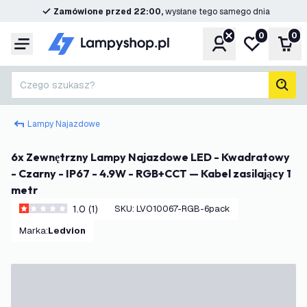
Zamówione przed 22:00,
wysłane tego samego dnia
0
0
Konto
Moja lista ż
Kos
Menu
Czego szukasz?
Szuk
Lampy Najazdowe
6x Zewnętrzny Lampy Najazdowe LED - Kwadratowy
- Czarny - IP67 - 4.9W - RGB+CCT — Kabel zasilający 1
metr
1.0 (1)
SKU
:
LVO10067-RGB-6pack
1 Gwiazdki oceny
Marka
:
Ledvion