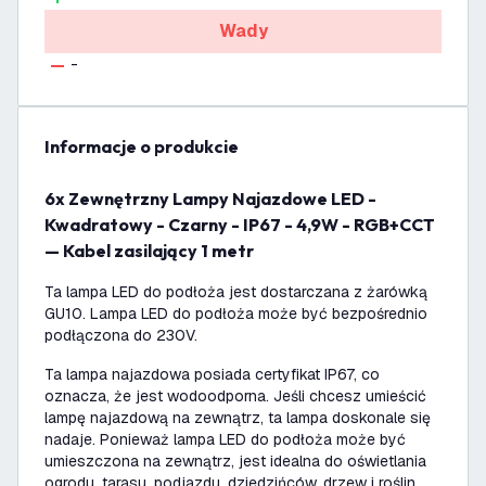
Wady
-
informacje o produkcie
6x Zewnętrzny Lampy Najazdowe LED -
Kwadratowy - Czarny - IP67 - 4,9W - RGB+CCT
— Kabel zasilający 1 metr
Ta lampa LED do podłoża jest dostarczana z żarówką
GU10. Lampa LED do podłoża może być bezpośrednio
podłączona do 230V.
Ta lampa najazdowa posiada certyfikat IP67, co
oznacza, że jest wodoodporna. Jeśli chcesz umieścić
lampę najazdową na zewnątrz, ta lampa doskonale się
nadaje. Ponieważ lampa LED do podłoża może być
umieszczona na zewnątrz, jest idealna do oświetlania
ogrodu, tarasu, podjazdu, dziedzińców, drzew i roślin.