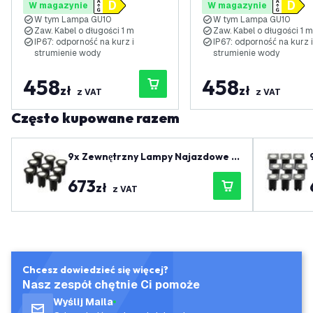
W magazynie
W magazynie
- 3W - 2700K - Kabel
- 3W - 6500K - Kabel
W tym Lampa GU10
W tym Lampa GU10
zasilający 1 metr
zasilający 1 metr
Zaw. Kabel o długości 1 m
Zaw. Kabel o długości 1 m
IP67: odporność na kurz i
IP67: odporność na kurz i
strumienie wody
strumienie wody
458
458
zł
zł
z VAT
z VAT
Często kupowane razem
9x Zewnętrzny Lampy Najazdowe L
ED - Kwadratowy - Czarny - IP67 -
673
3W - 4000K - Kabel zasilający 1 met
zł
z VAT
r
Chcesz dowiedzieć się więcej?
Nasz zespół chętnie Ci pomoże
Wyślij Maila