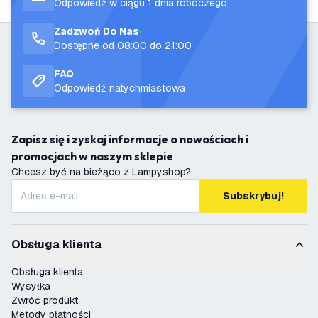
Odpowiedź w ciągu 1 dnia roboczego
Zadzwoń Do Nas
Dostępne od 08:00 do 21:00
FAQ
Odpowiedź natychmiastowa
Zapisz się i zyskaj informacje o nowościach i
promocjach w naszym sklepie
Chcesz być na bieżąco z Lampyshop?
Subskrybuj!
Obsługa klienta
Obsługa klienta
Wysyłka
Zwróć produkt
Metody płatności