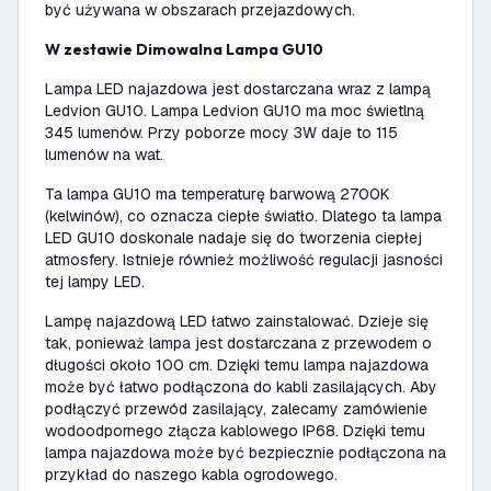
być używana w obszarach przejazdowych.
W zestawie Dimowalna Lampa GU10
Lampa LED najazdowa jest dostarczana wraz z lampą
Ledvion GU10. Lampa Ledvion GU10 ma moc świetlną
345 lumenów. Przy poborze mocy 3W daje to 115
lumenów na wat.
Ta lampa GU10 ma temperaturę barwową 2700K
(kelwinów), co oznacza ciepłe światło. Dlatego ta lampa
LED GU10 doskonale nadaje się do tworzenia ciepłej
atmosfery. Istnieje również możliwość regulacji jasności
tej lampy LED.
Lampę najazdową LED łatwo zainstalować. Dzieje się
tak, ponieważ lampa jest dostarczana z przewodem o
długości około 100 cm. Dzięki temu lampa najazdowa
może być łatwo podłączona do kabli zasilających. Aby
podłączyć przewód zasilający, zalecamy zamówienie
wodoodpornego złącza kablowego IP68. Dzięki temu
lampa najazdowa może być bezpiecznie podłączona na
przykład do naszego kabla ogrodowego.