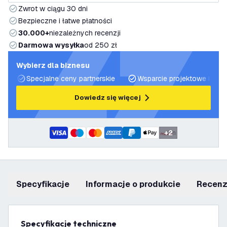
Zwrot w ciągu 30 dni
Bezpieczne i łatwe płatności
30.000+
niezależnych recenzji
Darmowa wysyłka
od 250 zł
Wybierz dla biznesu
Specjalne ceny partnerskie
Wsparcie projektowe i plan
Dowiedz się więcej
+
2
Specyfikacje
informacje o produkcie
recen
Specyfikacje techniczne