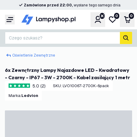
Zamówione przed 22:00,
wysłane tego samego dnia
0
0
Konto
Moja lista ż
Kos
Menu
Czego szukasz?
Szuk
Oświetlenie Zewnętrzne
6x Zewnętrzny Lampy Najazdowe LED - Kwadratowy
- Czarny - IP67 - 3W - 2700K - Kabel zasilający 1 metr
5.0 (2)
SKU
:
LVO10067-2700K-6pack
5 Gwiazdki oceny
Marka
:
Ledvion