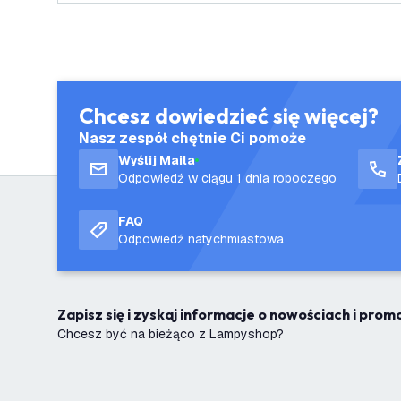
Chcesz dowiedzieć się więcej?
Nasz zespół chętnie Ci pomoże
Wyślij Maila
Odpowiedź w ciągu 1 dnia roboczego
FAQ
Odpowiedź natychmiastowa
Zapisz się i zyskaj informacje o nowościach i pro
Chcesz być na bieżąco z Lampyshop?