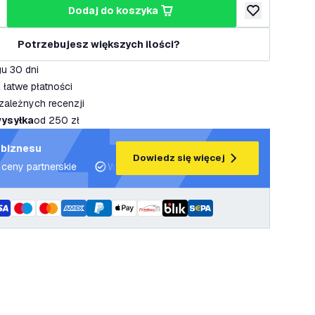
dodaj do koszyka
lość
większ ilość
dodaj do listy 
Potrzebujesz większych ilości?
u 30 dni
 łatwe płatności
zależnych recenzji
ysyłka
od 250 zł
 biznesu
Dowiedz się więcej
 ceny partnerskie
Wsparcie projektowe i plany oświetleniowe