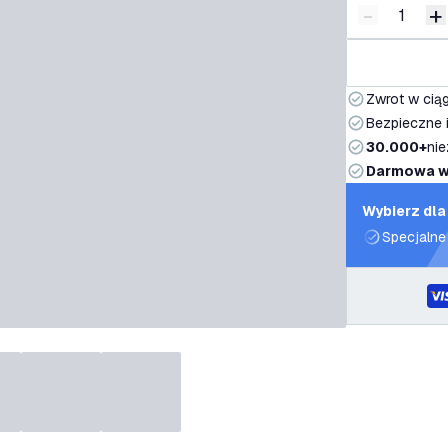
-
+
Zmniejsz i
Z
Zwrot w ciąg
Bezpieczne i
30.000+
nie
Darmowa w
Wybierz dla
Specjalne