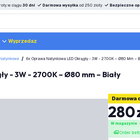
oty w ciągu
30 dni
Darmowa wysyłka
od 250 złoty
Bezpieczne opc
Wyprzedaz
Natynkowe
6x Oprawa Natynkowa LED Okrągły - 3W - 2700K – Ø80 Mm – B
ły - 3W - 2700K – Ø80 mm – Biały
Darmowa 
280
W magazynie
Order bef