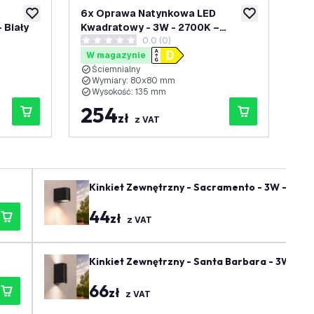
6x Oprawa Natynkowa LED
6x
dodaj do listy życzeń
dodaj do listy 
 Biały
Kwadratowy - 3W - 2700K –
Kw
0.0 (0)
Biały/Złoty
Cz
0 Gwiazdki oceny
0 G
W magazynie
W
Ściemnialny
Ś
Wymiary: 80x80 mm
W
Wysokość: 135 mm
W
254
2
zł
z VAT
Kinkiet Zewnętrzny - Sacramento - 3W - 270
44
zł
z VAT
Kinkiet Zewnętrzny - Santa Barbara - 3W - 2
66
zł
z VAT