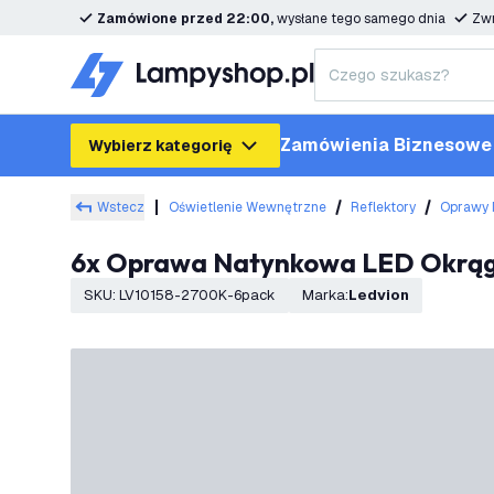
Zamówione przed 22:00,
wysłane tego samego dnia
Zwr
Zamówienia Biznesowe
Wybierz kategorię
Wstecz
Oświetlenie Wewnętrzne
Reflektory
Oprawy 
6x Oprawa Natynkowa LED Okrąg
SKU
:
LV10158-2700K-6pack
Marka
:
Ledvion