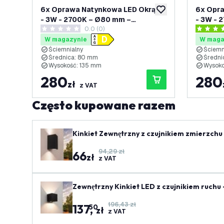
6x Oprawa Natynkowa LED Okrągły
6x Opra
dodaj do listy życze
- 3W - 2700K – Ø80 mm –
- 3W - 
0.0 (0)
Biały/Złoty
Czarny/
0 Gwiazdki oceny
4 Gwiazd
W magazynie
W maga
Ściemnialny
Ściemn
Średnica: 80 mm
Średni
Wysokość: 135 mm
Wysoko
280
280
zł
z VAT
Często kupowane razem
Kinkiet Zewnętrzny z czujnikiem zmierzch
94,29 zł
66
zł
z VAT
Zewnętrzny Kinkiet LED z czujnikiem ruchu -
196,43 zł
137
,
50
zł
z VAT