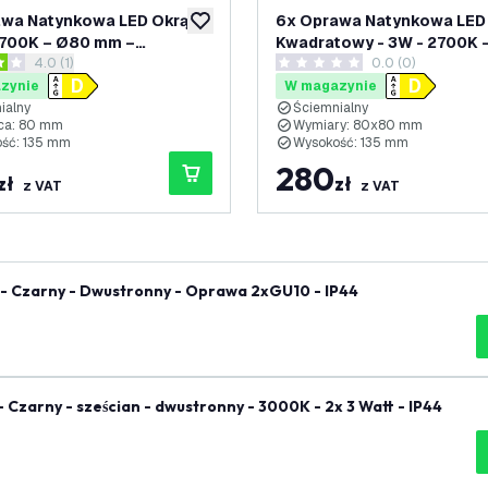
wa Natynkowa LED Okrągły
6x Oprawa Natynkowa LED
ń
dodaj do listy życzeń
2700K – Ø80 mm –
Kwadratowy - 3W - 2700K –
otwórz panel recenzji
4.0 (1)
0.0 (0)
Złoty
ki oceny
0 Gwiazdki oceny
zynie
W magazynie
ialny
Ściemnialny
ca: 80 mm
Wymiary: 80x80 mm
ść: 135 mm
Wysokość: 135 mm
280
zł
zł
z VAT
z VAT
u - Czarny - Dwustronny - Oprawa 2xGU10 - IP44
 Czarny - sześcian - dwustronny - 3000K - 2x 3 Watt - IP44