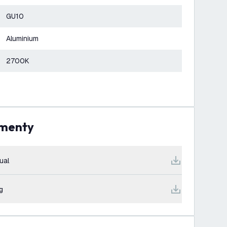
GU10
Aluminium
2700K
umenty
ual
g