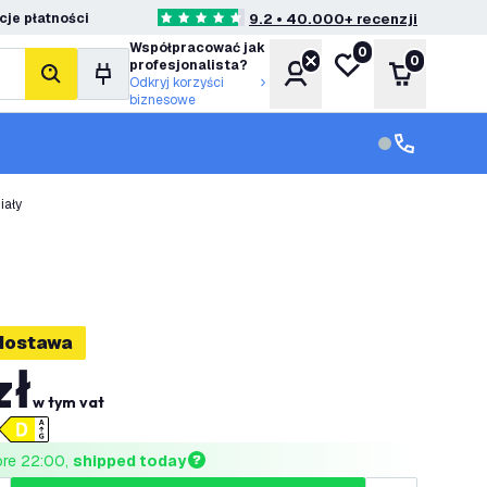
je płatności
9.2 • 40.000+ recenzji
4.6 Gwiazdki oceny
Współpracować jak
0
Moja lista życzeń
0
profesjonalista?
Konto
Koszyk
Szukaj
Odkryj korzyści
biznesowe
Obsługa klie
Obsługa klien
iały
dostawa
zł
w tym vat
ore 22:00, 
shipped today