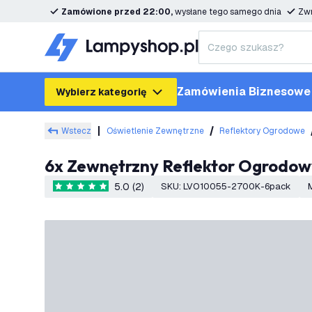
Zamówione przed 22:00,
wysłane tego samego dnia
Zwr
Zamówienia Biznesowe
Wybierz kategorię
Wstecz
Oświetlenie Zewnętrzne
Reflektory Ogrodowe
6x Zewnętrzny Reflektor Ogrodowy
5.0 (2)
SKU
:
LVO10055-2700K-6pack
5 Gwiazdki oceny