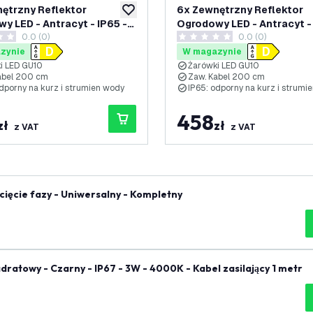
ętrzny Reflektor
6x Zewnętrzny Reflektor
ń
dodaj do listy życzeń
y LED - Antracyt - IP65 -
Ogrodowy LED - Antracyt - IP65 -
0.0 (0)
0.0 (0)
00K - Kabel zasilający 2
3W - 6500K - Kabel zasilaj
ki oceny
0 Gwiazdki oceny
metry
zynie
W magazynie
i LED GU10
Żarówki LED GU10
abel 200 cm
Zaw. Kabel 200 cm
odporny na kurz i strumien wody
IP65: odporny na kurz i strumi
458
zł
zł
z VAT
z VAT
ięcie fazy - Uniwersalny - Kompletny
atowy - Czarny - IP67 - 3W - 4000K - Kabel zasilający 1 metr