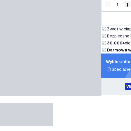
-
+
Zmniejsz i
Z
Zwrot w ciąg
Bezpieczne i
30.000+
nie
Darmowa w
Wybierz dla
Specjalne