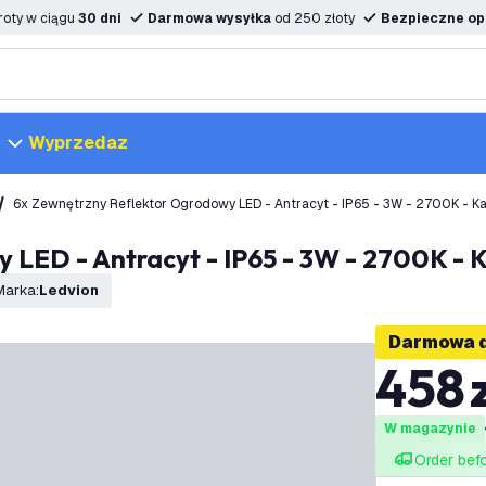
oty w ciągu
30 dni
Darmowa wysyłka
od 250 złoty
Bezpieczne opc
Wyprzedaz
6x Zewnętrzny Reflektor Ogrodowy LED - Antracyt - IP65 - 3W - 2700K - Kab
 LED - Antracyt - IP65 - 3W - 2700K - K
Marka
:
Ledvion
Darmowa 
458
W magazynie
Order bef