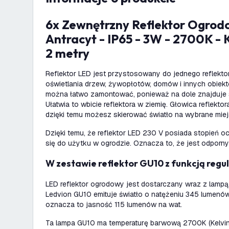
6x Zewnętrzny Reflektor Ogrodowy LED -
Antracyt - IP65 - 3W - 2700K - 
2 metry
Reflektor LED jest przystosowany do jednego reflektor
oświetlania drzew, żywopłotów, domów i innych obiekt
można łatwo zamontować, ponieważ na dole znajduje s
Ułatwia to wbicie reflektora w ziemię. Głowica reflekto
dzięki temu możesz skierować światło na wybrane miej
Dzięki temu, że reflektor LED 230 V posiada stopień oc
się do użytku w ogrodzie. Oznacza to, że jest odporny 
W zestawie reflektor GU10 z funkcją regul
LED reflektor ogrodowy jest dostarczany wraz z lamp
Ledvion GU10 emituje światło o natężeniu 345 lumenó
oznacza to jasność 115 lumenów na wat.
Ta lampa GU10 ma temperaturę barwową 2700K (Kelvin