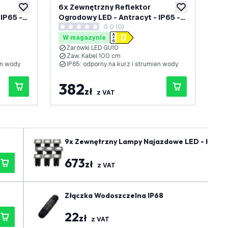
6x Zewnętrzny Reflektor
6x 
dodaj do listy życzeń
dodaj do listy 
Ogrodowy LED - Antracyt - IP65 -
Ogr
0.0 (0)
ący 2
3W - 4000K - Kabel zasilający 1
3W 
0 Gwiazdki oceny
0 G
metr
me
W magazynie
W
Żarówki LED GU10
Ż
Zaw. Kabel 100 cm
Z
en wody
IP65: odporny na kurz i strumien wody
I
382
3
zł
z VAT
9x Zewnętrzny Lampy Najazdowe LED - Kwadrat
673
zł
z VAT
Złączka Wodoszczelna IP68
22
zł
z VAT