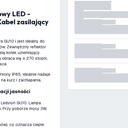
Kabel zasilający
a GU10 i jest idealny do
ów. Zewnętrzny reflektor
ię kołek uziemiający.
ra obraca się o 270 stopni,
sce.
hrony IP65, idealnie nadaje
na kurz i zachlapania.
acji jasności
ą Ledvion GU10. Lampa
w. Przy poborze mocy 3W,
ów), co oznacza ciepłe