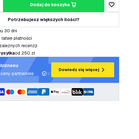
dodaj do koszyka
lość
większ ilość
dodaj do listy 
Potrzebujesz większych ilości?
u 30 dni
 łatwe płatności
zależnych recenzji
ysyłka
od 250 zł
 biznesu
Dowiedz się więcej
 ceny partnerskie
Wsparcie projektowe i plany oświetleniowe