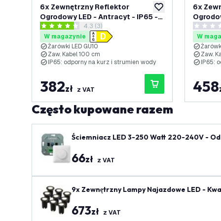
6x Zewnętrzny Reflektor
6x Zewn
dodaj do listy życze
Ogrodowy LED - Antracyt - IP65 -
Ogrodow
otwórz panel recenzji
4.3 (3)
3W - 2700K - Kabel zasilający 1
3W - 65
4.3 Gwiazdki oceny
0 Gwiazd
metr
metry
W magazynie
W maga
Żarówki LED GU10
Żarówk
Zaw. Kabel 100 cm
Zaw. K
IP65: odporny na kurz i strumien wody
IP65: 
382
458
zł
z VAT
Często kupowane razem
Ściemniacz LED 3-250 Watt 220-240V - Odc
66
zł
z VAT
9x Zewnętrzny Lampy Najazdowe LED - Kwadr
673
zł
z VAT