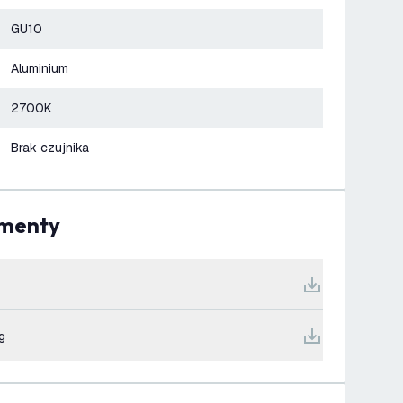
GU10
Aluminium
2700K
Brak czujnika
umenty
g