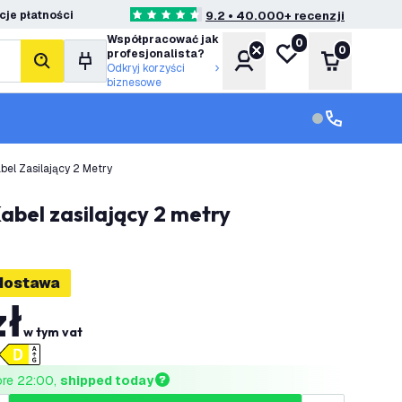
je płatności
9.2 • 40.000+ recenzji
4.6 Gwiazdki oceny
Współpracować jak
0
Moja lista życzeń
0
profesjonalista?
Konto
Koszyk
Szukaj
Odkryj korzyści
biznesowe
Obsługa klie
Obsługa klien
el Zasilający 2 Metry
abel zasilający 2 metry
dostawa
zł
w tym vat
ore 22:00, 
shipped today