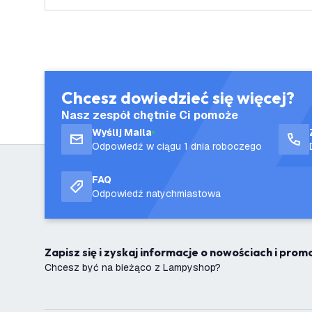
Chcesz dowiedzieć się więcej?
Nasz zespół chętnie Ci pomoże
Wyślij Maila
Odpowiedź w ciągu 1 dnia roboczego
FAQ
Odpowiedź natychmiastowa
Zapisz się i zyskaj informacje o nowościach i pro
Chcesz być na bieżąco z Lampyshop?