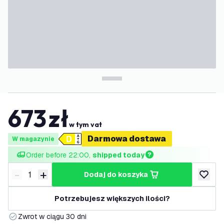
673
zł
w tym vat
Darmowa dostawa
W magazynie
Order before 22:00, 
shipped today
-
+
dodaj do koszyka
Zmniejsz ilość
Zwiększ ilość
dodaj d
Potrzebujesz większych ilości?
Zwrot w ciągu 30 dni