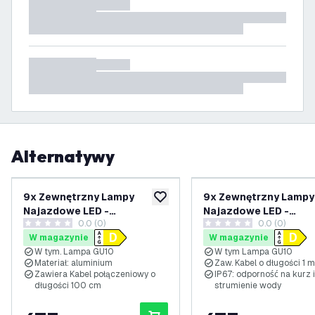
Alternatywy
9x Zewnętrzny Lampy
9x Zewnętrzny Lampy
dodaj do listy życzeń
Najazdowe LED -
Najazdowe LED -
0.0 (0)
0.0 (0)
Kwadratowy - Czarny - IP67
Kwadratowy - Czarny 
0 Gwiazdki oceny
0 Gwiazdki oceny
W magazynie
W magazynie
- 3W - 6500K - Kabel
- 3W - 4000K - Kabel
W tym. Lampa GU10
W tym Lampa GU10
zasilający 1 metr
zasilający 1 metr
Materiał: aluminium
Zaw. Kabel o długości 1 m
Zawiera Kabel połączeniowy o
IP67: odporność na kurz i
długości 100 cm
strumienie wody