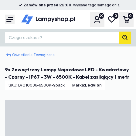
Zamówione przed 22:00,
wysłane tego samego dnia
0
0
Konto
Moja lista ż
Kos
Menu
Czego szukasz?
Szuk
Oświetlenie Zewnętrzne
9x Zewnętrzny Lampy Najazdowe LED - Kwadratowy
- Czarny - IP67 - 3W - 6500K - Kabel zasilający 1 metr
SKU
:
LVO10036-6500K-9pack
Marka
:
Ledvion