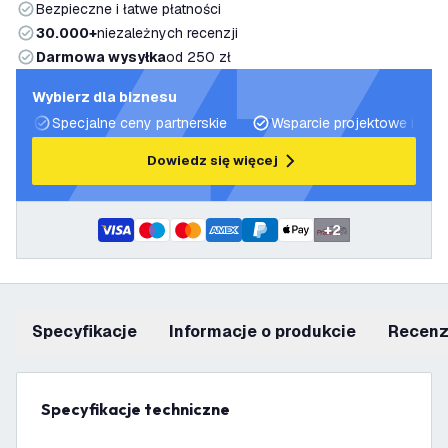
Bezpieczne i łatwe płatności
30.000+
niezależnych recenzji
Darmowa wysyłka
od 250 zł
Wybierz dla biznesu
Specjalne ceny partnerskie
Wsparcie projektowe i plan
Dowiedz się więcej
+
2
Specyfikacje
informacje o produkcie
recen
Specyfikacje techniczne