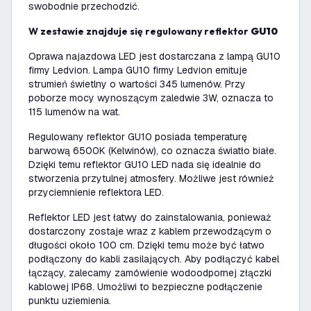
swobodnie przechodzić.
W zestawie znajduje się regulowany reflektor
GU10
Oprawa najazdowa LED jest dostarczana z lampą GU10
firmy Ledvion. Lampa GU10 firmy Ledvion emituje
strumień świetlny o wartości 345 lumenów. Przy
poborze mocy wynoszącym zaledwie 3W, oznacza to
115 lumenów na wat.
Regulowany reflektor GU10 posiada temperaturę
barwową 6500K (Kelwinów), co oznacza światło białe.
Dzięki temu reflektor GU10 LED nada się idealnie do
stworzenia przytulnej atmosfery. Możliwe jest również
przyciemnienie reflektora LED.
Reflektor LED jest łatwy do zainstalowania, ponieważ
dostarczony zostaje wraz z kablem przewodzącym o
długości około 100 cm. Dzięki temu może być łatwo
podłączony do kabli zasilających. Aby podłączyć kabel
łączący, zalecamy zamówienie wodoodpornej złączki
kablowej IP68. Umożliwi to bezpieczne podłączenie
punktu uziemienia.