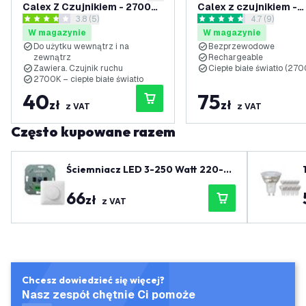
Calex Z Czujnikiem - 2700K
Calex z czujnikiem -
otwórz panel recenzji
3.8 (5)
otwórz panel 
4.7 (9)
- IP44 - Bateria
bezprzewodowe - 270
3.8 Gwiazdki oceny
4.7 Gwiazdki oceny
W magazynie
W magazynie
możliwością ładowan
Do użytku wewnątrz i na
Bezprzewodowe
zewnątrz
Rechargeable
Zawiera. Czujnik ruchu
Ciepłe białe światło (270
2700K – ciepłe białe światło
40
75
zł
zł
z VAT
z VAT
Często kupowane razem
Ściemniacz LED 3-250 Watt 220-2
40V - Odcięcie fazy - Uniwersalny -
66
Kompletny
zł
z VAT
Chcesz dowiedzieć się więcej?
Nasz zespół chętnie Ci pomoże