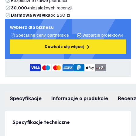
Bezpieczne i łatwe płatności
30.000+
niezależnych recenzji
Darmowa wysyłka
od 250 zł
Wybierz dla biznesu
Specjalne ceny partnerskie
Wsparcie projektowe i plan
Dowiedz się więcej
+
2
Specyfikacje
informacje o produkcie
recen
Specyfikacje techniczne