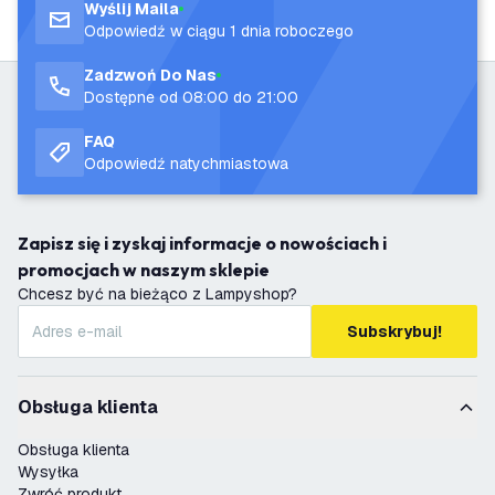
Wyślij Maila
Odpowiedź w ciągu 1 dnia roboczego
Zadzwoń Do Nas
Dostępne od 08:00 do 21:00
FAQ
Odpowiedź natychmiastowa
Zapisz się i zyskaj informacje o nowościach i
promocjach w naszym sklepie
Chcesz być na bieżąco z Lampyshop?
Subskrybuj!
Obsługa klienta
Obsługa klienta
Wysyłka
Zwróć produkt