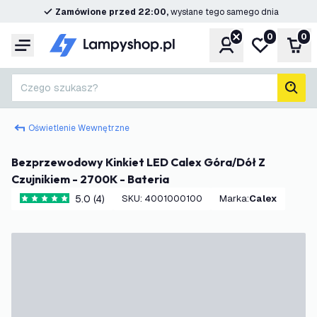
Zamówione przed 22:00,
wysłane tego samego dnia
0
0
Konto
Moja lista ż
Kos
Menu
Czego szukasz?
Szuk
Oświetlenie Wewnętrzne
Bezprzewodowy Kinkiet LED Calex Góra/Dół Z
Czujnikiem - 2700K - Bateria
5.0 (4)
SKU
:
4001000100
Marka
:
Calex
5 Gwiazdki oceny