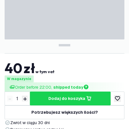
40
zł
w tym vat
W magazynie
Order before 22:00, 
shipped today
-
+
dodaj do koszyka
Zmniejsz ilość
Zwiększ ilość
dodaj d
Potrzebujesz większych ilości?
Zwrot w ciągu 30 dni