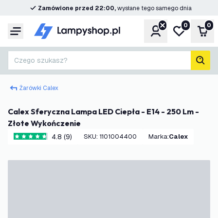
Zamówione przed 22:00,
wysłane tego samego dnia
0
0
Konto
Moja lista ż
Kos
Menu
Czego szukasz?
Szuk
Żarówki Calex
Calex Sferyczna Lampa LED Ciepła - E14 - 250 Lm -
Złote Wykończenie
4.8 (9)
SKU
:
1101004400
Marka
:
Calex
4.8 Gwiazdki oceny