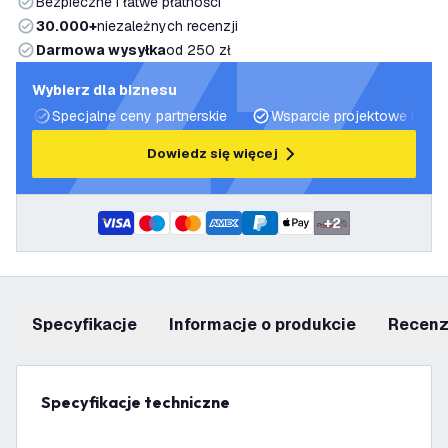
Bezpieczne i łatwe płatności
30.000+
niezależnych recenzji
Darmowa wysyłka
od 250 zł
Wybierz dla biznesu
Specjalne ceny partnerskie
Wsparcie projektowe i plan
Dowiedz się więcej
+
2
Specyfikacje
informacje o produkcie
recen
Specyfikacje techniczne