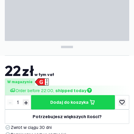
22
zł
w tym vat
W magazynie
Order before 22:00, 
shipped today
-
+
dodaj do koszyka
Zmniejsz ilość
Zwiększ ilość
dodaj d
Potrzebujesz większych ilości?
Zwrot w ciągu 30 dni