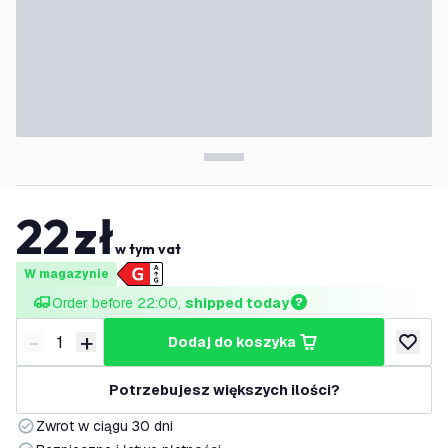
22
zł
w tym vat
W magazynie
Order before 22:00, 
shipped today
-
+
dodaj do koszyka
Zmniejsz ilość
Zwiększ ilość
dodaj d
Potrzebujesz większych ilości?
Zwrot w ciągu 30 dni