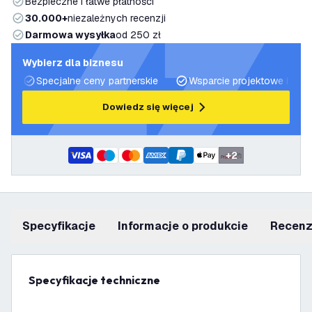
Bezpieczne i łatwe płatności
30.000+
niezależnych recenzji
Darmowa wysyłka
od 250 zł
Wybierz dla biznesu
Specjalne ceny partnerskie
Wsparcie projektowe i plan
Dowiedz się więcej
+
2
Specyfikacje
informacje o produkcie
recen
Specyfikacje techniczne