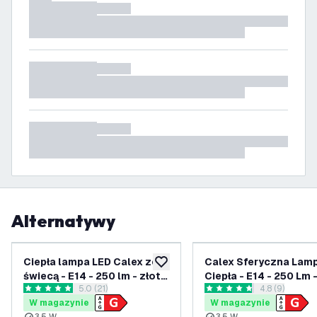
Alternatywy
Ciepła lampa LED Calex ze
Calex Sferyczna Lam
dodaj do listy życzeń
świecą - E14 - 250 lm - złote
Ciepła - E14 - 250 Lm 
otwórz panel recenzji
5.0 (21)
otwórz panel 
4.8 (9)
wykończenie
Wykończenie
5 Gwiazdki oceny
4.8 Gwiazdki oceny
W magazynie
W magazynie