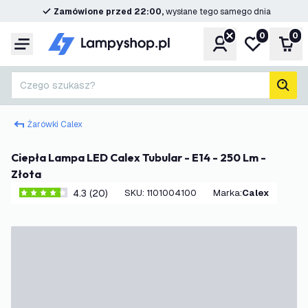
Zamówione przed 22:00,
wysłane tego samego dnia
0
0
Konto
Moja lista ż
Kos
Menu
Czego szukasz?
Szuk
Żarówki Calex
Ciepła Lampa LED Calex Tubular - E14 - 250 Lm -
Złota
4.3 (20)
SKU
:
1101004100
Marka
:
Calex
4.3 Gwiazdki oceny