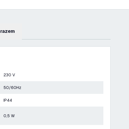
 razem
230 V
50/60Hz
IP44
0,5 W