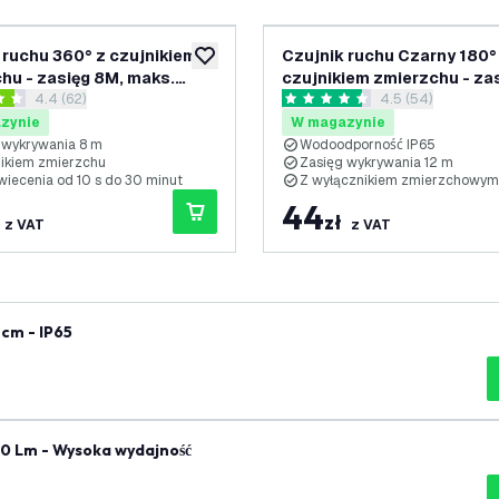
 ruchu 360° z czujnikiem
Czujnik ruchu Czarny 180°
ń
dodaj do listy życzeń
hu - zasięg 8M, maks.
czujnikiem zmierzchu - za
otwórz panel recenzji
4.4 (62)
otwórz panel rec
4.5 (54)
IP20 - Biały
12M, maks. 600W - IP65 - 
zdki oceny
4.5 Gwiazdki oceny
zynie
W magazynie
g wykrywania 8 m
Wodoodporność IP65
nikiem zmierzchu
Zasięg wykrywania 12 m
wiecenia od 10 s do 30 minut
Z wyłącznikiem zmierzchowym
44
zł
z VAT
z VAT
cm - IP65
0 Lm - Wysoka wydajność