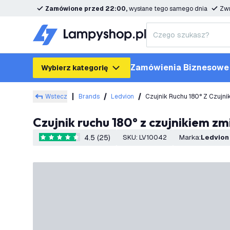
Zamówione przed 22:00,
wysłane tego samego dnia
Zwr
Zamówienia Biznesowe
Wybierz kategorię
Wstecz
Brands
Ledvion
Czujnik Ruchu 180° Z Czujni
Czujnik ruchu 180° z czujnikiem z
4.5 (25)
SKU
:
LV10042
Marka
:
Ledvion
4.5 Gwiazdki oceny