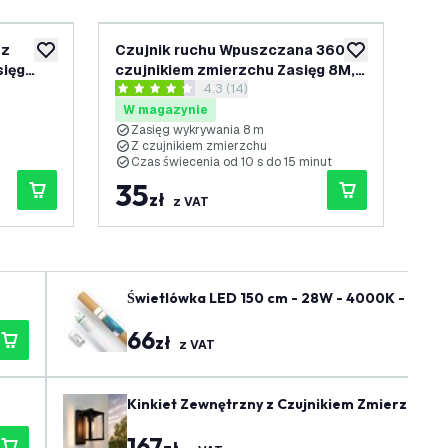
 z
Czujnik ruchu Wpuszczana 360°
Czu
dodaj do listy życzeń
dodaj do listy 
sięg
czujnikiem zmierzchu Zasięg 8M,
zmi
enzji
otwórz panel recenzji
4.3 (14)
Czarny
maks. 400W - IP20 - Biały
40
4.3 Gwiazdki oceny
4.1
W magazynie
W
Zasięg wykrywania 8 m
Ł
Z czujnikiem zmierzchu
Z
Czas świecenia od 10 s do 15 minut
W
35
3
zł
z VAT
Świetlówka LED 150 cm - 28W - 4000K - 185 Lm
66
zł
z VAT
Kinkiet Zewnętrzny z Czujnikiem Zmierzchu - 
167