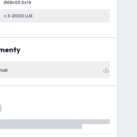
Ø68x55,5x19
< 3-2000 LUX
umenty
nual