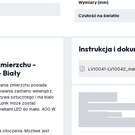
Wymiary (mm)
Czułość na światło
Instrukcja i dok
LV10041-LV10042_ma
 Biały
wania zmierzchu posiada
tosowania zarówno wewnątrz,
rzywa sztucznego i ma biało
Czujnik może zostać
ówkami LED do maks. 400 W.
 otoczenia. Możliwe jest