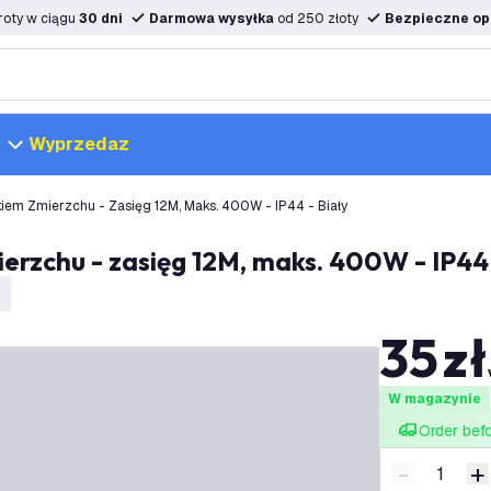
oty w ciągu
30 dni
Darmowa wysyłka
od 250 złoty
Bezpieczne opc
Wyprzedaz
kiem Zmierzchu - Zasięg 12M, Maks. 400W - IP44 - Biały
mierzchu - zasięg 12M, maks. 400W - IP44
35
zł
W magazynie
Order bef
-
+
Zmniejsz i
Z