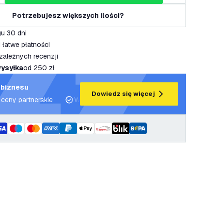
Potrzebujesz większych ilości?
u 30 dni
 łatwe płatności
zależnych recenzji
ysyłka
od 250 zł
 biznesu
Dowiedz się więcej
 ceny partnerskie
Wsparcie projektowe i plany oświetleniowe