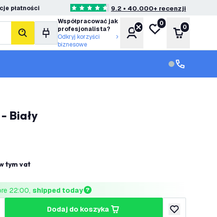
je płatności
9.2 • 40.000+ recenzji
4.6 Gwiazdki oceny
Współpracować jak
0
Moja lista życzeń
0
profesjonalista?
Konto
Koszyk
Szukaj
Odkryj korzyści
biznesowe
Obsługa klie
Obsługa klien
 - Biały
w tym vat
ore 22:00, 
shipped today
dodaj do koszyka
lość
większ ilość
dodaj do listy 