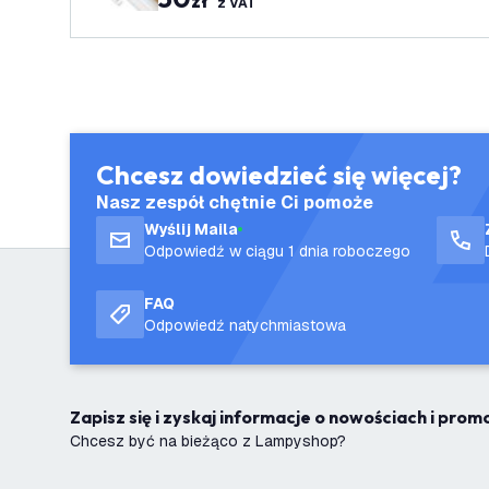
zł
z VAT
Chcesz dowiedzieć się więcej?
Nasz zespół chętnie Ci pomoże
Wyślij Maila
Odpowiedź w ciągu 1 dnia roboczego
FAQ
Odpowiedź natychmiastowa
Zapisz się i zyskaj informacje o nowościach i pro
Chcesz być na bieżąco z Lampyshop?