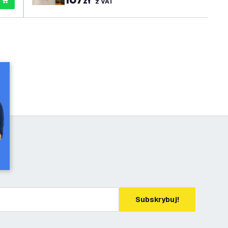
zł
z VAT
Subskrybuj!