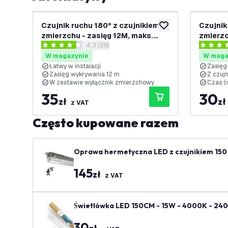
Czujnik ruchu 180° z czujnikiem
Czujnik
dodaj do listy życze
zmierzchu - zasięg 12M, maks.
zmierzc
otwórz panel recenzji
4.3 (26)
400W - IP44 - Czarny
400W - 
4.3 Gwiazdki oceny
4.4 Gwia
W magazynie
W maga
Łatwy w instalacji
Zasię
Zasięg wykrywania 12 m
Z czuj
W zestawie wyłącznik zmierzchowy
Czas ś
35
30
zł
zł
z VAT
Często kupowane razem
Oprawa hermetyczna LED z czujnikiem 150 
145
zł
z VAT
Świetlówka LED 150CM - 15W - 4000K - 240
30