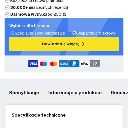
Bezpieczne i łatwe płatności
30.000+
niezależnych recenzji
Darmowa wysyłka
od 250 zł
Wybierz dla biznesu
Specjalne ceny partnerskie
Wsparcie projektowe i plan
Dowiedz się więcej
+
2
Specyfikacje
informacje o produkcie
recen
Specyfikacje techniczne