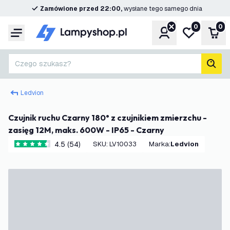
Zamówione przed 22:00,
wysłane tego samego dnia
0
0
Konto
Moja lista ż
Kos
Menu
Czego szukasz?
Szuk
Ledvion
Czujnik ruchu Czarny 180° z czujnikiem zmierzchu -
zasięg 12M, maks. 600W - IP65 - Czarny
4.5 (54)
SKU
:
LV10033
Marka
:
Ledvion
4.5 Gwiazdki oceny