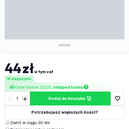
44
zł
w tym vat
W magazynie
Order before 22:00, 
shipped today
-
+
dodaj do koszyka
Zmniejsz ilość
Zwiększ ilość
dodaj d
Potrzebujesz większych ilości?
Zwrot w ciągu 30 dni