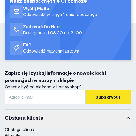
Nasz zespół chętnie Ci pomoże
Wyślij Maila
Odpowiedź w ciągu 1 dnia roboczego
Zadzwoń Do Nas
Dostępne od 08:00 do 21:00
FAQ
Odpowiedź natychmiastowa
Zapisz się i zyskaj informacje o nowościach i
promocjach w naszym sklepie
Chcesz być na bieżąco z Lampyshop?
Subskrybuj!
Obsługa klienta
Obsługa klienta
Wysyłka