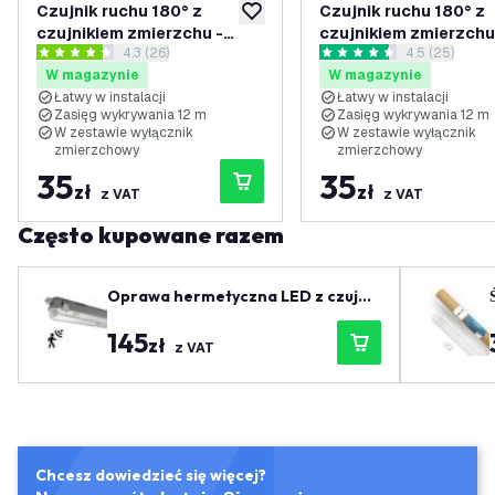
Czujnik ruchu 180° z
Czujnik ruchu 180° z
dodaj do listy życzeń
czujnikiem zmierzchu -
czujnikiem zmierzchu
otwórz panel recenzji
4.3 (26)
otwórz panel
4.5 (25)
zasięg 12M, maks. 400W -
zasięg 12M, maks. 40
4.3 Gwiazdki oceny
4.5 Gwiazdki oceny
W magazynie
W magazynie
IP44 - Czarny
IP44 - Biały
Łatwy w instalacji
Łatwy w instalacji
Zasięg wykrywania 12 m
Zasięg wykrywania 12 m
W zestawie wyłącznik
W zestawie wyłącznik
zmierzchowy
zmierzchowy
35
35
zł
zł
z VAT
z VAT
Często kupowane razem
Oprawa hermetyczna LED z czujni
kiem 150 cm - IP65
145
zł
z VAT
Chcesz dowiedzieć się więcej?