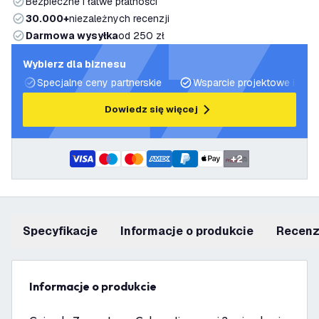
Bezpieczne i łatwe płatności
30.000+
niezależnych recenzji
Darmowa wysyłka
od 250 zł
Wybierz dla biznesu
Specjalne ceny partnerskie
Wsparcie projektowe i plan
Dowiedz się więcej
+
2
Specyfikacje
informacje o produkcie
recen
informacje o produkcie