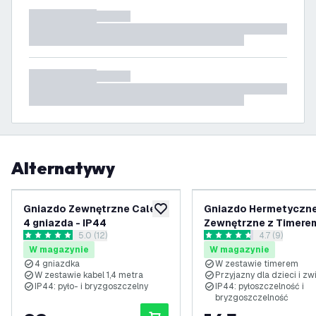
Alternatywy
Gniazdo Zewnętrzne Calex -
Gniazdo Hermetyczn
dodaj do listy życzeń
4 gniazda - IP44
Zewnętrzne z Timerem
otwórz panel recenzji
5.0 (12)
otwórz panel 
4.7 (9)
Gniazdo Elektryczne 
5 Gwiazdki oceny
4.7 Gwiazdki oceny
W magazynie
W magazynie
- Aluminiowe Gniazdo
4 gniazdka
W zestawie timerem
Zewnętrzne
W zestawie kabel 1,4 metra
Przyjazny dla dzieci i zw
IP44: pyło- i bryzgoszczelny
IP44: pyłoszczelność i
bryzgoszczelność