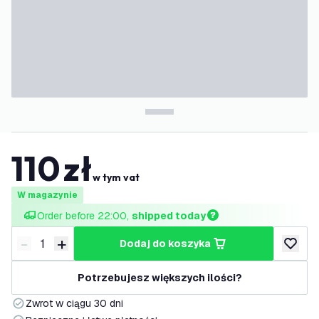
110
zł
w tym vat
W magazynie
Order before 22:00, 
shipped today
-
+
dodaj do koszyka
Zmniejsz ilość
Zwiększ ilość
dodaj d
Potrzebujesz większych ilości?
Zwrot w ciągu 30 dni