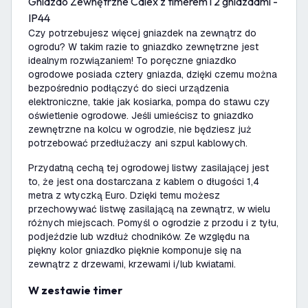
Gniazdo Zewnętrzne Calex z timerem i 2 gniazdami -
IP44
Czy potrzebujesz więcej gniazdek na zewnątrz do
ogrodu? W takim razie to gniazdko zewnętrzne jest
idealnym rozwiązaniem! To poręczne gniazdko
ogrodowe posiada cztery gniazda, dzięki czemu można
bezpośrednio podłączyć do sieci urządzenia
elektroniczne, takie jak kosiarka, pompa do stawu czy
oświetlenie ogrodowe. Jeśli umieścisz to gniazdko
zewnętrzne na kolcu w ogrodzie, nie będziesz już
potrzebować przedłużaczy ani szpul kablowych.
Przydatną cechą tej ogrodowej listwy zasilającej jest
to, że jest ona dostarczana z kablem o długości 1,4
metra z wtyczką Euro. Dzięki temu możesz
przechowywać listwę zasilającą na zewnątrz, w wielu
różnych miejscach. Pomyśl o ogrodzie z przodu i z tyłu,
podjeździe lub wzdłuż chodników. Ze względu na
piękny kolor gniazdko pięknie komponuje się na
zewnątrz z drzewami, krzewami i/lub kwiatami.
W zestawie timer