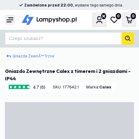
Zamówione przed 22:00,
wysłane tego samego dnia
0
0
Konto
Moja lista ż
Kos
Menu
Czego szukasz?
Szuk
Gniazda ZewnÄ™trzne
Gniazdo Zewnętrzne Calex z timerem i 2 gniazdami -
IP44
4.7 (6)
SKU
:
177642.1
Marka
:
Calex
4.7 Gwiazdki oceny