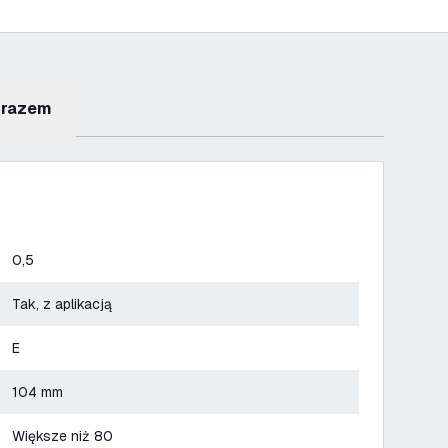
 razem
0,5
Tak, z aplikacją
E
104 mm
Większe niż 80