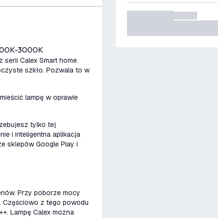
 1800K-3000K
z serii Calex Smart home.
oczyste szkło. Pozwala to w
mieścić lampę w oprawie
zebujesz tylko tej
e i inteligentna aplikacja
ze sklepów Google Play i
menów. Przy poborze mocy
t. Częściowo z tego powodu
 A++. Lampę Calex można