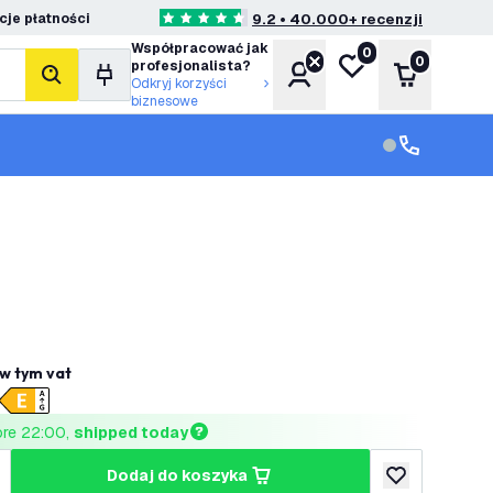
je płatności
9.2 • 40.000+ recenzji
4.6 Gwiazdki oceny
Współpracować jak
0
Moja lista życzeń
0
profesjonalista?
Konto
Koszyk
Szukaj
Odkryj korzyści
biznesowe
Obsługa klie
Obsługa klien
w tym vat
ore 22:00, 
shipped today
dodaj do koszyka
lość
większ ilość
dodaj do listy 