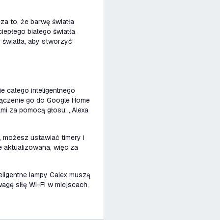
za to, że barwę światła
iepłego białego światła
 światła, aby stworzyć
ie całego inteligentnego
odłączenie go do Google Home
ami za pomocą głosu:
„Alexa
 możesz ustawiać timery i
e aktualizowana, więc za
teligentne lampy Calex muszą
agę siłę Wi-Fi w miejscach,