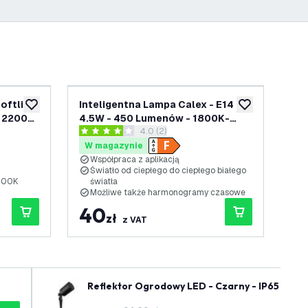
oftline
Inteligentna Lampa Calex - E14 -
Lam
dodaj do listy życzeń
dodaj do listy 
- 2200K
4.5W - 450 Lumenów - 1800K-
7W
nzji
otwórz panel recenzji
4.0 (2)
3000K
30
4 Gwiazdki oceny
3.4
W magazynie
W
Współpraca z aplikacją
1
Światło od ciepłego do ciepłego białego
I
000K
światła
B
Możliwe także harmonogramy czasowe
40
5
zł
z VAT
Reflektor Ogrodowy LED - Czarny - IP65 - Gni