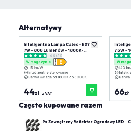
Alternatywy
Inteligentna Lampa Calex - E27 -
Intelig
dodaj do listy życze
7W - 806 Lumenów - 1800K-
7.5W - 
otwórz panel recenzji
4.9 (21)
3000K
3000K
4.9 Gwiazdki oceny
5 Gwiazd
W magazynie
W maga
115 lm/W
140 l
Inteligentne sterowanie
Inteli
Barwa światła od 1800K do 3000K
Barwa 
44
66
zł
zł
z VAT
Często kupowane razem
9x Zewnętrzny Reflektor Ogrodowy