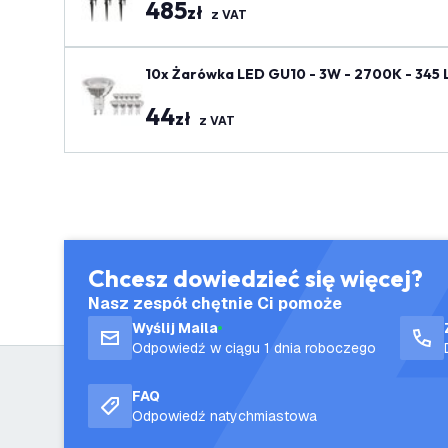
485
zł
z VAT
10x Żarówka LED GU10 - 3W - 2700K - 345 
44
zł
z VAT
Chcesz dowiedzieć się więcej?
Nasz zespół chętnie Ci pomoże
Wyślij Maila
Odpowiedź w ciągu 1 dnia roboczego
FAQ
Odpowiedź natychmiastowa