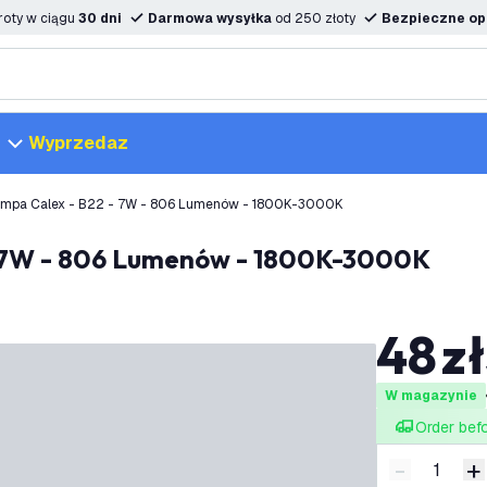
oty w ciągu
30 dni
Darmowa wysyłka
od 250 złoty
Bezpieczne opc
Wyprzedaz
Lampa Calex - B22 - 7W - 806 Lumenów - 1800K-3000K
 - 7W - 806 Lumenów - 1800K-3000K
48
zł
W magazynie
Order bef
-
+
Zmniejsz i
Z