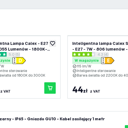
entna Lampa Calex - E27 -
Inteligentna lampa Calex S
ń
dodaj do listy życzeń
1055 Lumenów - 1800K-
- E27 - 7W - 806 lumenów 
otwórz panel recenzji
5.0 (5)
otwórz panel rece
4.3 (4)
- 4000K
ki oceny
4.3 Gwiazdki oceny
zynie
W magazynie
m/W
115 lm/W
gentne sterowanie
Inteligentne sterowanie
światła od 1800K do 3000K
Barwa światła od 2200K do 4
44
zł
z VAT
z VAT
 LED - Czarny - IP65 - Gniazdo GU10 - Kabel zasilający 1 metr