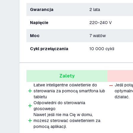
Gwarancja
2 lata
Napięcie
220-240 V
Moc
7 watów
Cykl przełączania
10 000 cykli
Zalety
Łatwe inteligentne oświetlenie do
Jeśli poł
sterowania za pomocą smartfona lub
optymalne
tabletu
działać.
Odpowiedni do sterowania
głosowego
Nawet jeśli nie ma Cię w domu,
możesz sterować oświetleniem za
pomocą aplikacji.