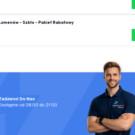
Lumenów - Szkło - Pakiet Rabatowy
Zadzwoń Do Nas
Dostępne od 08:00 do 21:00