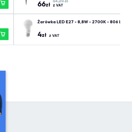
94,29 zł
66
zł
z VAT
Żarówka LED E27 - 8,8W - 2700K - 806 Lume
4
zł
z VAT