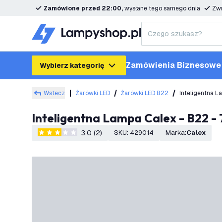
Zamówione przed 22:00,
wysłane tego samego dnia
Zwr
Zamówienia Biznesowe
Wybierz kategorię
Wstecz
Żarówki LED
Żarówki LED B22
Inteligentna 
Inteligentna Lampa Calex - B22
3.0 (2)
SKU
:
429014
Marka
:
Calex
3 Gwiazdki oceny