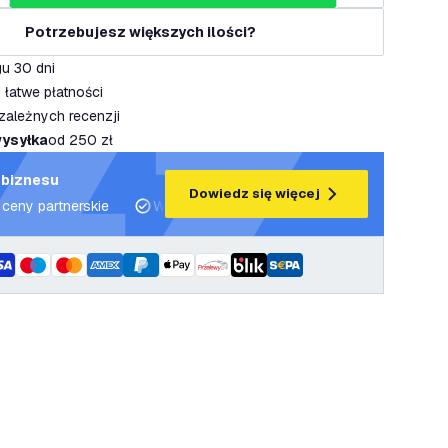
Potrzebujesz większych ilości?
u 30 dni
 łatwe płatności
zależnych recenzji
ysyłka
od 250 zł
 biznesu
Dowiedz się więcej
 ceny partnerskie
Wsparcie projektowe i plany oświetleniowe