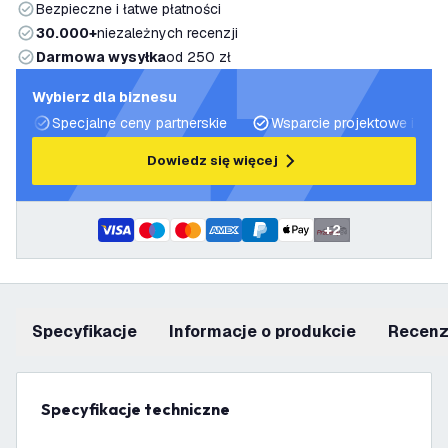
Bezpieczne i łatwe płatności
30.000+
niezależnych recenzji
Darmowa wysyłka
od 250 zł
Wybierz dla biznesu
Specjalne ceny partnerskie
Wsparcie projektowe i plan
Dowiedz się więcej
+
2
Specyfikacje
informacje o produkcie
recen
Specyfikacje techniczne