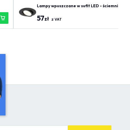
Lampy wpuszczane w sufit LED - ściemniane - I
57
zł
z VAT