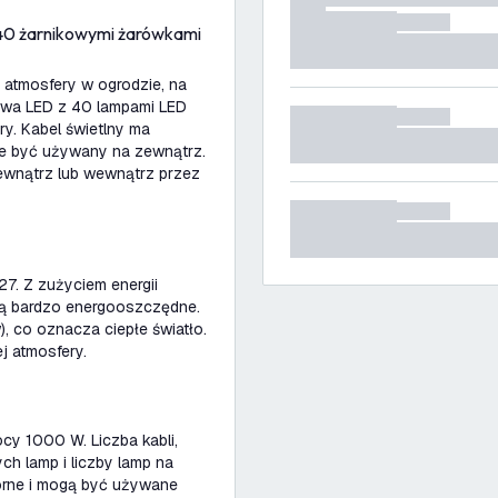
 40 żarnikowymi żarówkami
atmosfery w ogrodzie, na
dowa LED z 40 lampami LED
y. Kabel świetlny ma
że być używany na zewnątrz.
ewnątrz lub wewnątrz przez
7. Z zużyciem energii
są bardzo energooszczędne.
 co oznacza ciepłe światło.
ej atmosfery.
y 1000 W. Liczba kabli,
h lamp i liczby lamp na
porne i mogą być używane