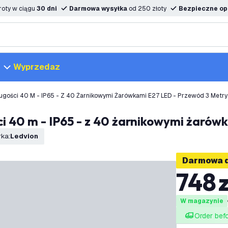
oty w ciągu
30 dni
Darmowa wysyłka
od 250 złoty
Bezpieczne opc
Wyprzedaz
ości 40 M - IP65 - Z 40 Żarnikowymi Żarówkami E27 LED - Przewód 3 Metry
i 40 m - IP65 - z 40 żarnikowymi żaró
rka
:
Ledvion
Darmowa 
748
W magazynie
Order bef