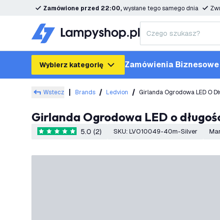
Zamówione przed 22:00,
wysłane tego samego dnia
Zwr
Zamówienia Biznesowe
Wybierz kategorię
Wstecz
Brands
Ledvion
Girlanda Ogrodowa LED O Dług
Girlanda Ogrodowa LED o długośc
5.0 (2)
SKU
:
LVO10049-40m-Silver
Ma
5 Gwiazdki oceny