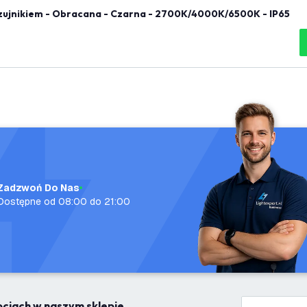
zujnikiem - Obracana - Czarna - 2700K/4000K/6500K - IP65
Zadzwoń Do Nas
Dostępne od 08:00 do 21:00
mocjach w naszym sklepie