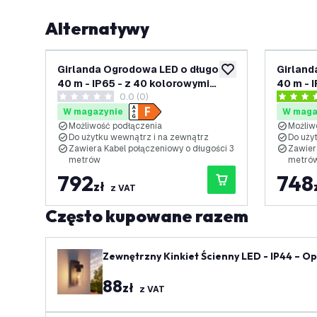
Alternatywy
Girlanda Ogrodowa LED o długości
Girland
dodaj do listy życze
40 m - IP65 - z 40 kolorowymi
40 m - I
0.0 (0)
żarówkami E27 LED - Przewód 3
żarówk
0 Gwiazdki oceny
3.8 Gwia
metry
metry
W magazynie
W maga
Możliwość podłączenia
Możliw
Do użytku wewnątrz i na zewnątrz
Do uży
Zawiera Kabel połączeniowy o długości 3
Zawiera
metrów
metró
792
748
zł
z VAT
Często kupowane razem
Zewnętrzny Kinkiet Ścienny LED - IP44 – O
88
zł
z VAT