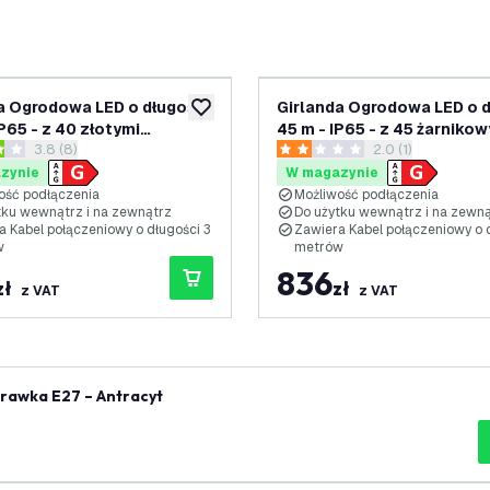
a Ogrodowa LED o długości
Girlanda Ogrodowa LED o d
ń
dodaj do listy życzeń
P65 - z 40 złotymi
45 m - IP65 - z 45 żarniko
otwórz panel recenzji
3.8 (8)
otwórz panel rece
2.0 (1)
ami E27 LED - Przewód 3
żarówkami E27 LED - Przew
zdki oceny
2 Gwiazdki oceny
metry
zynie
W magazynie
ość podłączenia
Możliwość podłączenia
tku wewnątrz i na zewnątrz
Do użytku wewnątrz i na zewna
 Kabel połączeniowy o długości 3
Zawiera Kabel połączeniowy o d
w
metrów
836
zł
zł
z VAT
z VAT
prawka E27 – Antracyt