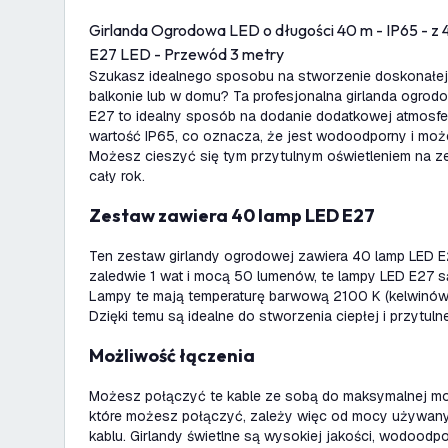
Girlanda Ogrodowa LED o długości 40 m - IP65 - z
E27 LED - Przewód 3 metry
Szukasz idealnego sposobu na stworzenie doskonałej 
balkonie lub w domu? Ta profesjonalna girlanda ogro
E27 to idealny sposób na dodanie dodatkowej atmosfer
wartość IP65, co oznacza, że jest wodoodporny i mo
Możesz cieszyć się tym przytulnym oświetleniem na z
cały rok.
Zestaw zawiera 40 lamp LED E27
Ten zestaw girlandy ogrodowej zawiera 40 lamp LED E2
zaledwie 1 wat i mocą 50 lumenów, te lampy LED E27 
Lampy te mają temperaturę barwową 2100 K (kelwinów),
Dzięki temu są idealne do stworzenia ciepłej i przytuln
Możliwość łączenia
Możesz połączyć te kable ze sobą do maksymalnej moc
które możesz połączyć, zależy więc od mocy używanyc
kablu. Girlandy świetlne są wysokiej jakości, wodood