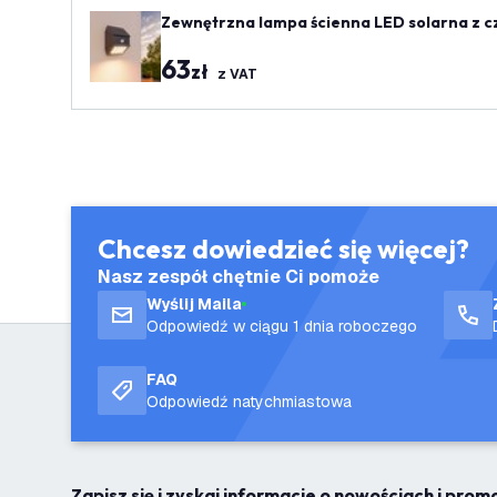
Zewnętrzna lampa ścienna LED solarna z c
63
zł
z VAT
Chcesz dowiedzieć się więcej?
Nasz zespół chętnie Ci pomoże
Wyślij Maila
Odpowiedź w ciągu 1 dnia roboczego
FAQ
Odpowiedź natychmiastowa
Zapisz się i zyskaj informacje o nowościach i pro