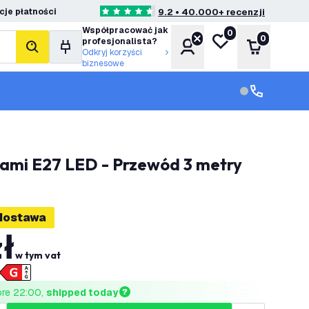
je płatności
9.2 • 40.000+ recenzji
4.6 Gwiazdki oceny
Współpracować jak
0
Moja lista życzeń
0
profesjonalista?
Konto
Koszyk
Szukaj
Odkryj korzyści
biznesowe
Obsługa klie
Obsługa klien
wkami E27 LED - Przewód 3 metry
dostawa
zł
w tym vat
ore 22:00, 
shipped today