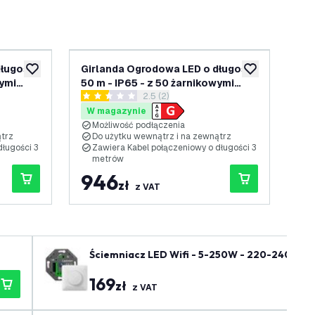
ługości
Girlanda Ogrodowa LED o długości
Gir
dodaj do listy życzeń
dodaj do listy 
wymi
50 m - IP65 - z 50 żarnikowymi
- z
nzji
otwórz panel recenzji
2.5 (2)
ód 3
żarówkami E27 LED - Przewód 3
LE
2.5 Gwiazdki oceny
4.8
metry
W magazynie
W
Możliwość podłączenia
M
̨trz
Do użytku wewnątrz i na zewnątrz
D
ługości 3
Zawiera Kabel połączeniowy o długości 3
Z
metrów
m
946
1
zł
z VAT
Ściemniacz LED Wifi - 5-250W - 220-240V - Od
169
zł
z VAT