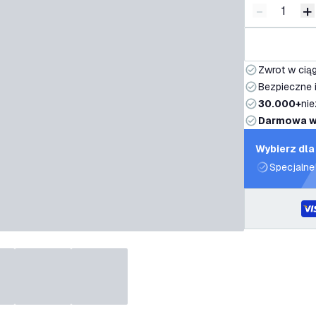
-
+
Zmniejsz i
Z
Zwrot w ciąg
Bezpieczne i
30.000+
nie
Darmowa w
Wybierz dla
Specjalne