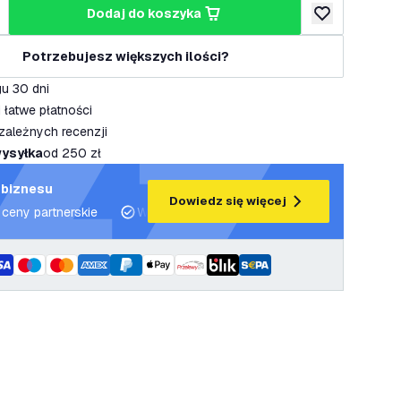
dodaj do koszyka
lość
większ ilość
dodaj do listy 
Potrzebujesz większych ilości?
u 30 dni
 łatwe płatności
zależnych recenzji
ysyłka
od 250 zł
 biznesu
Dowiedz się więcej
 ceny partnerskie
Wsparcie projektowe i plany oświetleniowe