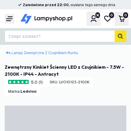
Zamówione przed 22:00,
wysłane tego samego dnia
0
0
Konto
Moja lista ż
Kos
Menu
Czego szukasz?
Szuk
Lampy Zewnętrzne Z Czujnikiem Ruchu
Zewnętrzny Kinkiet Ścienny LED z Czujnikiem - 7.5W -
2100K - IP44 - Antracyt
5.0 (1)
SKU
:
LVO10123-2100K
5 Gwiazdki oceny
Marka
:
Ledvion