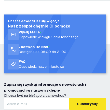
Chcesz dowiedzieć się więcej?
Nasz zespół chętnie Ci pomoże
Wyślij Maila
Odpowiedź w ciągu 1 dnia roboczego
Zadzwoń Do Nas
Dostępne od 08:00 do 21:00
FAQ
Odpowiedź natychmiastowa
Zapisz się i zyskaj informacje o nowościach i
promocjach w naszym sklepie
Chcesz być na bieżąco z Lampyshop?
Subskrybuj!