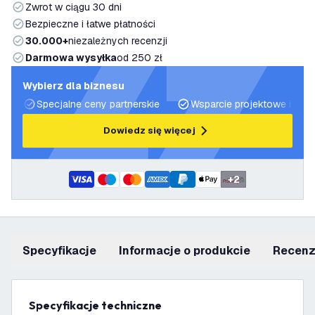
Zwrot w ciągu 30 dni
Bezpieczne i łatwe płatności
30.000+
niezależnych recenzji
Darmowa wysyłka
od 250 zł
Wybierz dla biznesu
Specjalne ceny partnerskie
Wsparcie projektowe i plan
Dowiedz się więcej
+
2
Specyfikacje
informacje o produkcie
recen
Specyfikacje techniczne