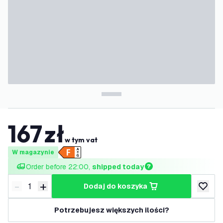
167
zł
w tym vat
W magazynie
Order before 22:00, 
shipped today
-
+
dodaj do koszyka
Zmniejsz ilość
Zwiększ ilość
dodaj d
Potrzebujesz większych ilości?