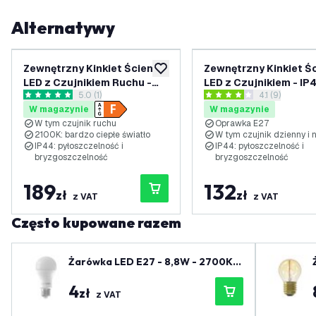
Alternatywy
Zewnętrzny Kinkiet Ścienny
Zewnętrzny Kinkiet Ś
dodaj do listy życzeń
LED z Czujnikiem Ruchu -
LED z Czujnikiem - IP
otwórz panel recenzji
5.0 (1)
otwórz panel 
4.1 (9)
7.5W - 2100K - IP44 –
Oprawka E27 – Antrac
5 Gwiazdki oceny
4.1 Gwiazdki oceny
W magazynie
W magazynie
Antracyt
W tym czujnik ruchu
Oprawka E27
2100K: bardzo ciepłe światło
W tym czujnik dzienny i 
IP44: pyłoszczelność i
IP44: pyłoszczelność i
bryzgoszczelność
bryzgoszczelność
189
132
zł
zł
z VAT
z VAT
Często kupowane razem
Żarówka LED E27 - 8,8W - 2700K -
806 Lumenów
4
zł
z VAT