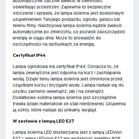
automatycznie zacznie świecić w ciemności,
oświetlając przestrzeń. Zapewnia to bezpieczne
otoczenie i sprawia, że lampa ścienna jest doskonałym
uzupełnieniem Twojego podjazdu, ogrodu, garażu lub
terenu firmy. Nastrojowa lampa ścienna będzie świecić
automatycznie po zmierzchu, co pozwoli zaoszczędzić
energię w ciągu dnia. Może to prowadzić do
oszczędności na rachunkach za energię.
Certyfikat IP44
Lampa ogrodowa ma certyfikat IP44. Oznacza to, że
lampa zewnętrzna jest odporna na kurz i zachlapania
wodą. Dzięki temu lampa ścienna jest chroniona przed
cząstkami kurzu i bryzgami wody. Lampa nadaje się do
użytku zarówno wewnątrz, jak i na zewnątrz.
Dodatkowo solidna lampa ścienna jest szczególnie
trwała dzięki materiałowi ze stali nierdzewnej. Uzupełnia
ją szkło, które nadaje jej unikalny wygląd.
W zestawie z lampą LED E27
Lampa ścienna LED dostarczana jest z lampą LEDvion
E27. Lampa LEDvion E27 ma wydajność świetlną 806