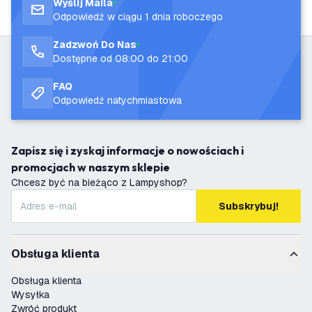
Wyślij Maila
Odpowiedź w ciągu 1 dnia roboczego
Zadzwoń Do Nas
Dostępne od 08:00 do 21:00
FAQ
Odpowiedź natychmiastowa
Zapisz się i zyskaj informacje o nowościach i
promocjach w naszym sklepie
Chcesz być na bieżąco z Lampyshop?
Subskrybuj!
Obsługa klienta
Obsługa klienta
Wysyłka
Zwróć produkt