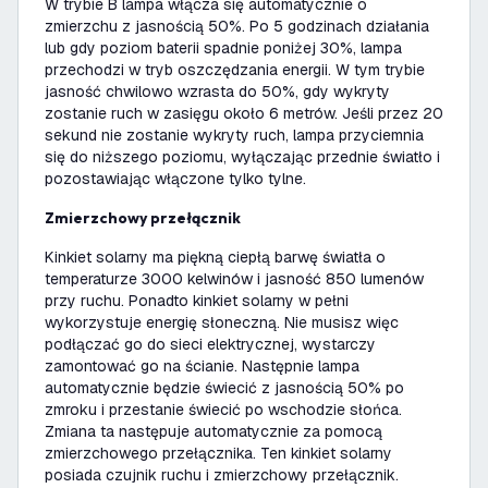
W trybie B lampa włącza się automatycznie o
zmierzchu z jasnością 50%. Po 5 godzinach działania
lub gdy poziom baterii spadnie poniżej 30%, lampa
przechodzi w tryb oszczędzania energii. W tym trybie
jasność chwilowo wzrasta do 50%, gdy wykryty
zostanie ruch w zasięgu około 6 metrów. Jeśli przez 20
sekund nie zostanie wykryty ruch, lampa przyciemnia
się do niższego poziomu, wyłączając przednie światło i
pozostawiając włączone tylko tylne.
Zmierzchowy przełącznik
Kinkiet solarny ma piękną ciepłą barwę światła o
temperaturze 3000 kelwinów i jasność 850 lumenów
przy ruchu. Ponadto kinkiet solarny w pełni
wykorzystuje energię słoneczną. Nie musisz więc
podłączać go do sieci elektrycznej, wystarczy
zamontować go na ścianie. Następnie lampa
automatycznie będzie świecić z jasnością 50% po
zmroku i przestanie świecić po wschodzie słońca.
Zmiana ta następuje automatycznie za pomocą
zmierzchowego przełącznika. Ten kinkiet solarny
posiada czujnik ruchu i zmierzchowy przełącznik.