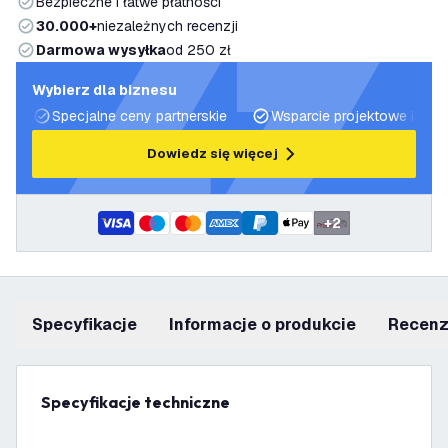
Bezpieczne i łatwe płatności
30.000+
niezależnych recenzji
Darmowa wysyłka
od 250 zł
Wybierz dla biznesu
Specjalne ceny partnerskie
Wsparcie projektowe i plan
Dowiedz się więcej
+
2
Specyfikacje
informacje o produkcie
recen
Specyfikacje techniczne