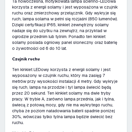
Ta nowoczesna, motylkowata lampa ścienno-LEDowa
korzysta z energii solarny i jest wyposażona w czujnik
ruchu oraz zmierzchowy przełącznik. Gdy wykryje się
ruch, lampa solarna w pełni się rozjaśni (850 lumenów).
Dzięki certyfikacji IP65, kinkiet zewnętrzny solarny
nadaje się do użytku na zewnątrz, na przykład w
ogrodzie przednim lub tylnim. Ponadto ten kinkiet
solarny posiada ogniowy panel słoneczny oraz baterię
o żywotności od 6 do 10 lat.
Czujnik ruchu
Ten kinkiet LEDowy korzysta z energii solarny i jest
wyposażony w czujnik ruchu, który ma zasięg 7
metrów przy wysokości instalacji 4 metry. Gdy wykryje
się ruch, lampa na przodzie i tył lampa świecić będą
przez 20 sekund. Ten kinkiet solarny ma dwie tryby
pracy. W trybie A, zarówno lampa przednia, jak i tylna,
świecą z połową mocy, gdy nie ma wykrytego ruchu,
chyba że poziom naładowania baterii spadnie poniżej
30%, wówczas tylko tylna lampa będzie świecić bez
ruchu.