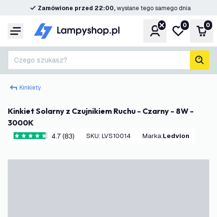
Zamówione przed 22:00,
wysłane tego samego dnia
0
0
Konto
Moja lista ż
Kos
Menu
Czego szukasz?
Szuk
Kinkiety
Kinkiet Solarny z Czujnikiem Ruchu - Czarny - 8W -
3000K
4.7 (83)
SKU
:
LVS10014
Marka
:
Ledvion
4.7 Gwiazdki oceny