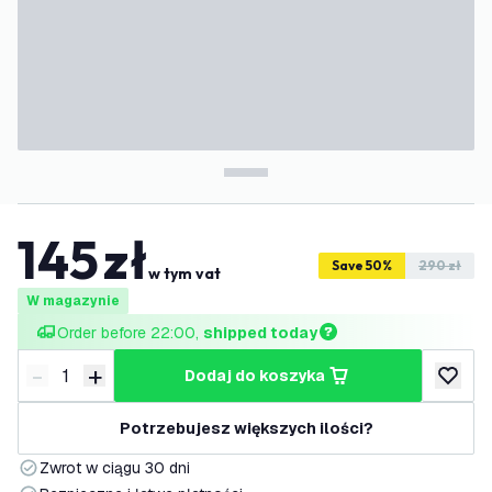
145
zł
Save 50%
290 zł
w tym vat
W magazynie
Order before 22:00, 
shipped today
-
+
dodaj do koszyka
Zmniejsz ilość
Zwiększ ilość
dodaj d
Potrzebujesz większych ilości?
Zwrot w ciągu 30 dni