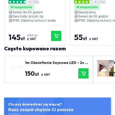
otwórz panel recenzji
4.7 (62)
otwórz panel
4.2 (34)
8W - 3000K
3W - 3000K
4.7 Gwiazdki oceny
4.2 Gwiazdki oceny
W magazynie
W magazynie
Świeci do 30 godzin
Dwustronny
Dwa tryby: przód i tył
Świeci do 35 godzin
IP65: Odporny na kurz i wodę
IP65: Odporny na kurz i
145
55
290 zł
zł
zł
z VAT
z VAT
Często kupowane razem
1m Oświetlenie Szynowe LED - 2x R
eflektor Szynowy - Możliwość Przyc
150
iemniania - System Szynowy 1-fazo
zł
z VAT
wy - Biały
Chcesz dowiedzieć się więcej?
Nasz zespół chętnie Ci pomoże