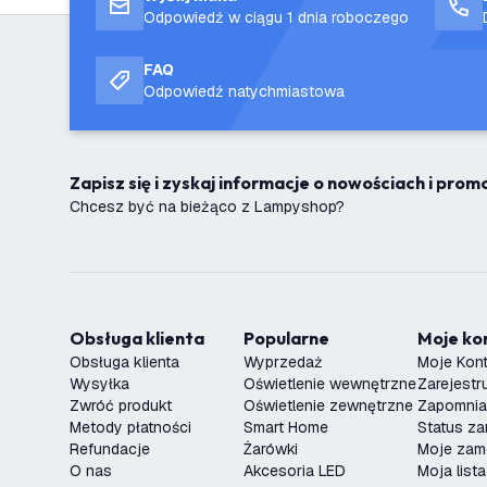
Odpowiedź w ciągu 1 dnia roboczego
FAQ
Odpowiedź natychmiastowa
Zapisz się i zyskaj informacje o nowościach i pro
Chcesz być na bieżąco z Lampyshop?
Obsługa klienta
Popularne
Moje k
Obsługa klienta
Wyprzedaż
Moje Kon
Wysyłka
Oświetlenie wewnętrzne
Zarejestru
Zwróć produkt
Oświetlenie zewnętrzne
Zapomnia
Metody płatności
Smart Home
Status z
Refundacje
Żarówki
Moje zam
O nas
Akcesoria LED
Moja list