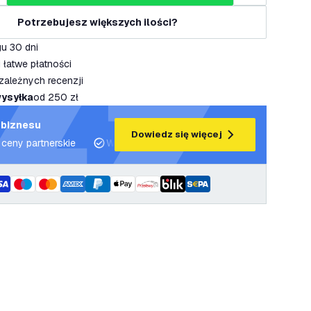
Potrzebujesz większych ilości?
u 30 dni
 łatwe płatności
zależnych recenzji
ysyłka
od 250 zł
 biznesu
Dowiedz się więcej
 ceny partnerskie
Wsparcie projektowe i plany oświetleniowe