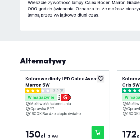
Wreszcie żywotność lampy Calex Boden Marron Gradient
000 godzin świecenia. Oznacza to, że możesz cieszyć
lampą przez wyjątkowo długi czas.
Alternatywy
Kolorowe diody LED Calex Avesta
Kolorow
dodaj do listy życze
Marron 5W
Gris 5W
otwórz panel recenzji
3.2 (5)
3.2 Gwiazdki oceny
5 Gwiazd
W magazynie
W maga
Możliwość ściemniania
Możliw
Oprawka E27
Opraw
1800K Bardzo ciepłe światło
1800K 
150
172
zł
z
z VAT