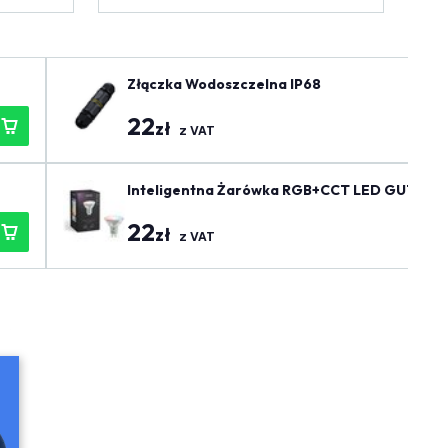
Złączka Wodoszczelna IP68
22
zł
z VAT
Inteligentna Żarówka RGB+CCT LED GU10 Ście
22
zł
z VAT