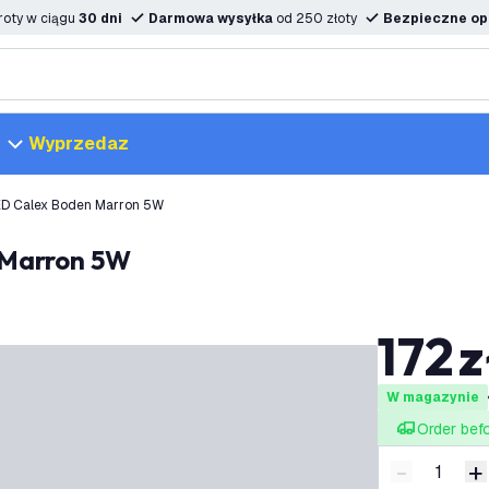
oty w ciągu
30 dni
Darmowa wysyłka
od 250 złoty
Bezpieczne opc
Wyprzedaz
ED Calex Boden Marron 5W
 Marron 5W
172
z
W magazynie
Order bef
-
+
Zmniejsz i
Z