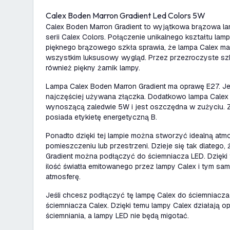
Calex Boden Marron Gradient Led Colors 5W
Calex Boden Marron Gradient to wyjątkowa brązowa l
serii Calex Colors. Połączenie unikalnego kształtu lamp
pięknego brązowego szkła sprawia, że lampa Calex ma
wszystkim luksusowy wygląd. Przez przezroczyste sz
również piękny żarnik lampy.
Lampa Calex Boden Marron Gradient ma oprawę E27. Jes
najczęściej używana złączka. Dodatkowo lampa Calex
wynoszącą zaledwie 5W i jest oszczędna w zużyciu. 
posiada etykietę energetyczną B.
Ponadto dzięki tej lampie można stworzyć idealną atm
pomieszczeniu lub przestrzeni. Dzieje się tak dlatego,
Gradient można podłączyć do ściemniacza LED. Dzięk
ilość światła emitowanego przez lampy Calex i tym sa
atmosferę.
Jeśli chcesz podłączyć tę lampę Calex do ściemniacz
ściemniacza Calex. Dzięki temu lampy Calex działają 
ściemniania, a lampy LED nie będą migotać.