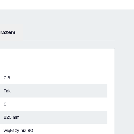
 razem
0,8
Tak
G
225 mm
większy niż 90