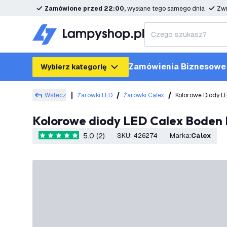
Zamówione przed 22:00,
wysłane tego samego dnia
Zwr
Zamówienia Biznesowe
Wybierz kategorię
Wstecz
Żarówki LED
Żarówki Calex
Kolorowe Diody L
Kolorowe diody LED Calex Boden
5.0 (2)
SKU
:
426274
Marka
:
Calex
5 Gwiazdki oceny