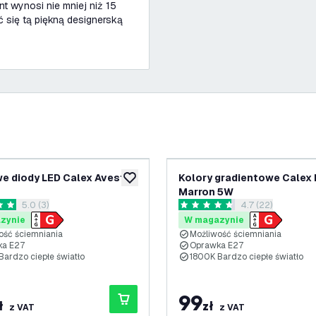
 wynosi nie mniej niż 15
 się tą piękną designerską
e diody LED Calex Avesta
Kolory gradientowe Calex 
ń
dodaj do listy życzeń
Marron 5W
otwórz panel recenzji
5.0 (3)
otwórz panel rec
4.7 (22)
ki oceny
4.7 Gwiazdki oceny
zynie
W magazynie
ość ściemniania
Możliwość ściemniania
ka E27
Oprawka E27
Bardzo ciepłe światło
1800K Bardzo ciepłe światło
99
ł
zł
z VAT
z VAT