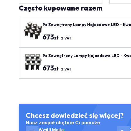
Często kupowane razem
9x Zewnętrzny Lampy Najazdowe LED - Kwadr
673
zł
z VAT
9x Zewnętrzny Lampy Najazdowe LED - Kwadr
673
zł
z VAT
Chcesz dowiedzieć się więcej?
Nasz zespół chętnie Ci pomoże
Wyślij Maila