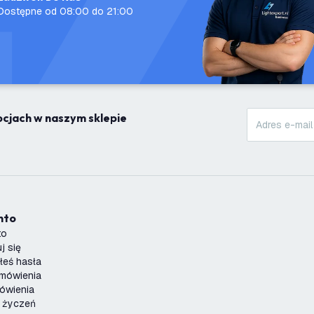
Dostępne od 08:00 do 21:00
mocjach w naszym sklepie
onto
to
j się
łeś hasła
amówienia
ówienia
a życzeń