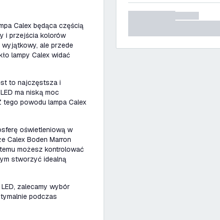
ampa Calex będąca częścią
y i przejścia kolorów
 wyjątkowy, ale przede
kło lampy Calex widać
t to najczęstsza i
 LED ma niską moc
Z tego powodu lampa Calex
osferę oświetleniową w
 że Calex Boden Marron
i temu możesz kontrolować
mym stworzyć idealną
a LED, zalecamy wybór
optymalnie podczas