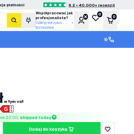
je płatności
9.2 • 40.000+ recenzji
4.6 Gwiazdki oceny
Współpracować jak
0
Moja lista życzeń
0
profesjonalista?
Konto
Koszyk
Szukaj
Odkryj korzyści
biznesowe
Obsługa klie
Obsługa klien
ł
w tym vat
ore 22:00, 
shipped today
dodaj do koszyka
lość
większ ilość
dodaj do listy 