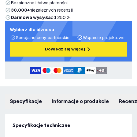
Bezpieczne i łatwe płatności
30.000+
niezależnych recenzji
Darmowa wysyłka
od 250 zł
Wybierz dla biznesu
Specjalne ceny partnerskie
Wsparcie projektowe i plan
Dowiedz się więcej
+
2
Specyfikacje
informacje o produkcie
recen
Specyfikacje techniczne