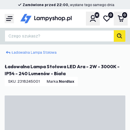
Zamówione przed 22:00,
wysłane tego samego dnia
0
0
Konto
Moja lista ż
Kos
Menu
Czego szukasz?
Szuk
Ładowalna Lampa Stołowa
Ładowalna Lampa Stołowa LED Ara - 2W - 3000K -
IP54 - 240 Lumenów - Biała
SKU
:
2318245001
Marka
:
Nordlux