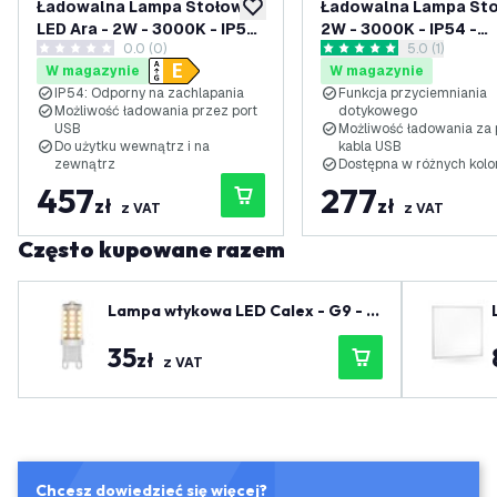
Ładowalna Lampa Stołowa
Ładowalna Lampa Sto
dodaj do listy życzeń
LED Ara - 2W - 3000K - IP54
2W - 3000K - IP54 -
0.0 (0)
otwórz panel 
5.0 (1)
- 240 Lumenów - Czarna
Ściemnianie dotykow
0 Gwiazdki oceny
5 Gwiazdki oceny
W magazynie
W magazynie
IP54: Odporny na zachlapania
Funkcja przyciemniania
Możliwość ładowania przez port
dotykowego
USB
Możliwość ładowania za
Do użytku wewnątrz i na
kabla USB
zewnątrz
Dostępna w różnych kol
457
277
zł
zł
z VAT
z VAT
Często kupowane razem
Lampa wtykowa LED Calex - G9 - 3
W - 2100K - 300 Lm
35
zł
z VAT
Chcesz dowiedzieć się więcej?