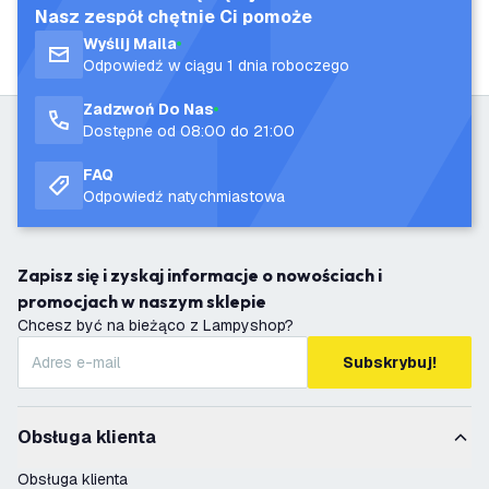
Nasz zespół chętnie Ci pomoże
Wyślij Maila
Odpowiedź w ciągu 1 dnia roboczego
Zadzwoń Do Nas
Dostępne od 08:00 do 21:00
FAQ
Odpowiedź natychmiastowa
Zapisz się i zyskaj informacje o nowościach i
promocjach w naszym sklepie
Chcesz być na bieżąco z Lampyshop?
Subskrybuj!
Obsługa klienta
Obsługa klienta