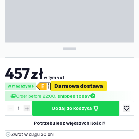
457
zł
w tym vat
Darmowa dostawa
W magazynie
Order before 22:00, 
shipped today
-
+
dodaj do koszyka
Zmniejsz ilość
Zwiększ ilość
dodaj d
Potrzebujesz większych ilości?
Zwrot w ciągu 30 dni