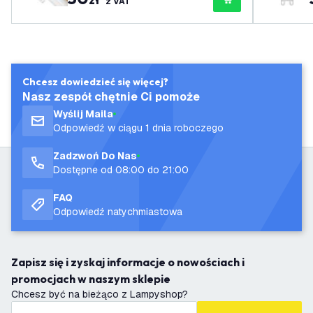
z VAT
Chcesz dowiedzieć się więcej?
Nasz zespół chętnie Ci pomoże
Wyślij Maila
Odpowiedź w ciągu 1 dnia roboczego
Zadzwoń Do Nas
Dostępne od 08:00 do 21:00
FAQ
Odpowiedź natychmiastowa
Zapisz się i zyskaj informacje o nowościach i
promocjach w naszym sklepie
Chcesz być na bieżąco z Lampyshop?