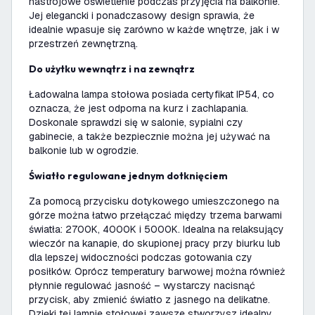
nastrojowe oświetlenie podczas przyjęcia na balkonie.
Jej elegancki i ponadczasowy design sprawia, że
idealnie wpasuje się zarówno w każde wnętrze, jak i w
przestrzeń zewnętrzną.
Do użytku wewnątrz i na zewnątrz
Ładowalna lampa stołowa posiada certyfikat IP54, co
oznacza, że jest odporna na kurz i zachlapania.
Doskonale sprawdzi się w salonie, sypialni czy
gabinecie, a także bezpiecznie można jej używać na
balkonie lub w ogrodzie.
Światło regulowane jednym dotknięciem
Za pomocą przycisku dotykowego umieszczonego na
górze można łatwo przełączać między trzema barwami
światła: 2700K, 4000K i 5000K. Idealna na relaksujący
wieczór na kanapie, do skupionej pracy przy biurku lub
dla lepszej widoczności podczas gotowania czy
posiłków. Oprócz temperatury barwowej można również
płynnie regulować jasność – wystarczy nacisnąć
przycisk, aby zmienić światło z jasnego na delikatne.
Dzięki tej lampie stołowej zawsze stworzysz idealny