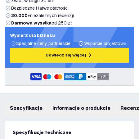
Zwrot w ciągu 30 dni
Bezpieczne i łatwe płatności
30.000+
niezależnych recenzji
Darmowa wysyłka
od 250 zł
Wybierz dla biznesu
Specjalne ceny partnerskie
Wsparcie projektowe i plan
Dowiedz się więcej
+
2
Specyfikacje
informacje o produkcie
recen
Specyfikacje techniczne