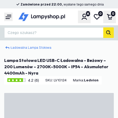
Zamówione przed 22:00,
wysłane tego samego dnia
0
0
Konto
Moja lista ż
Kos
Menu
Czego szukasz?
Szuk
Ładowalna Lampa Stołowa
Lampa Stołowa LED USB-C Ładowalna – Beżowy –
200 Lumenów – 2700K–5000K – IP54 – Akumulator
4400mAh - Nyra
4.2 (6)
SKU
:
LV10124
Marka
:
Ledvion
4.2 Gwiazdki oceny