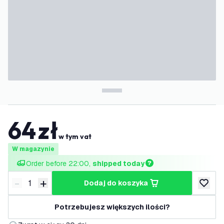
64
zł
w tym vat
W magazynie
Order before 22:00, 
shipped today
-
+
dodaj do koszyka
Zmniejsz ilość
Zwiększ ilość
dodaj d
Potrzebujesz większych ilości?