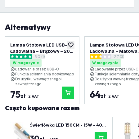
Alternatywy
Lampa Stołowa LED USB-C
Lampa Stołowa LED 
dodaj do listy życzeń
Ładowalna – Brązowy – 200
Ładowalna – Matowa
otwórz panel recenzji
5.0 (1)
otwórz panel 
2.7 (3)
Lumenów – 2700K–5000K –
Czarna – 200 Lumenó
5 Gwiazdki oceny
2.7 Gwiazdki oceny
W magazynie
W magazynie
IP54 – Akumulator
2700K–5000K – IP54 
Ładowanie przez USB-C
Ładowanie przez USB-C
4400mAh - Nyra
Akumulator 4400mAh
Funkcja ściemniania dotykowego
Funkcja ściemniania do
Nyra
Do użytku wewnętrznego i
Do użytku wewnętrznego
zewnętrznego
zewnętrznego
75
64
zł
zł
z VAT
z VAT
Często kupowane razem
Świetlówka LED 150CM - 15W - 400
0K - 2400 Lm - Wysoka wydajność
30
zł