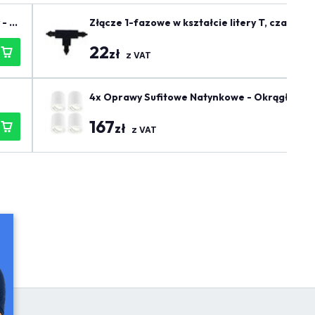
- Bi
Złącze 1-fazowe w kształcie litery T, czarne -
22
zł
z VAT
4x Oprawy Sufitowe Natynkowe - Okrągłe - Bia
167
zł
z VAT