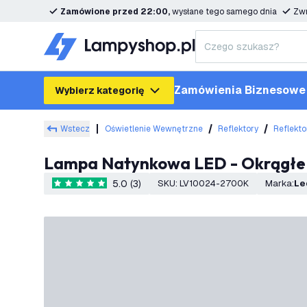
Zamówione przed 22:00,
wysłane tego samego dnia
Zwr
Zamówienia Biznesowe
Wybierz kategorię
Wstecz
Oświetlenie Wewnętrzne
Reflektory
Reflekto
Lampa Natynkowa LED - Okrągłe 
5.0 (3)
SKU
:
LV10024-2700K
Marka
:
L
5 Gwiazdki oceny