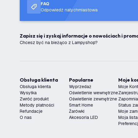
FAQ
Odpowiedź natychmiastowa
Zapisz się i zyskaj informacje o nowościach i pro
Chcesz być na bieżąco z Lampyshop?
Obsługa klienta
Popularne
Moje k
Obsługa klienta
Wyprzedaż
Moje Kon
Wysyłka
Oświetlenie wewnętrzne
Zarejestru
Zwróć produkt
Oświetlenie zewnętrzne
Zapomnia
Metody płatności
Smart Home
Status z
Refundacje
Żarówki
Moje zam
O nas
Akcesoria LED
Moja list
Preferenc