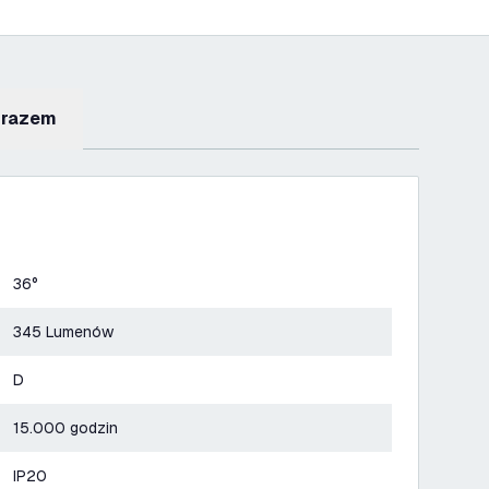
 razem
36°
345 Lumenów
D
15.000 godzin
IP20