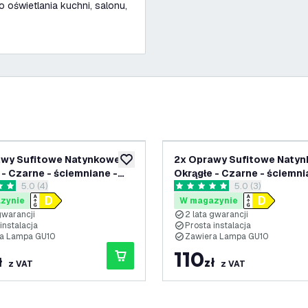
 oświetlania kuchni, salonu,
wy Sufitowe Natynkowe -
2x Oprawy Sufitowe Natyn
ń
dodaj do listy życzeń
 - Czarne - ściemniane -
Okrągłe - Czarne - ściemni
otwórz panel recenzji
5.0 (4)
otwórz panel rece
5.0 (3)
00K - IP20
3W - 2700K - IP20
ki oceny
5 Gwiazdki oceny
zynie
W magazynie
gwarancji
2 lata gwarancji
instalacja
Prosta instalacja
a Lampa GU10
Zawiera Lampa GU10
110
ł
zł
z VAT
z VAT