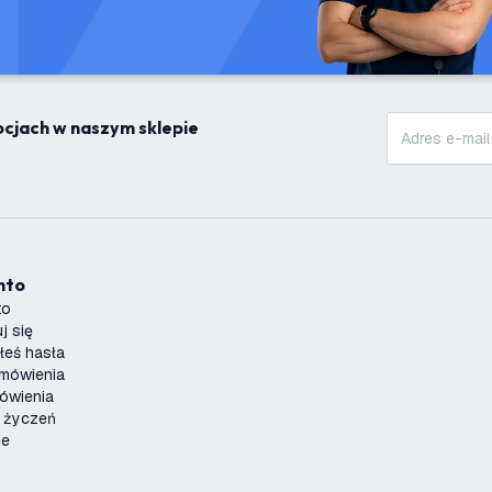
mocjach w naszym sklepie
onto
to
j się
łeś hasła
amówienia
ówienia
a życzeń
je