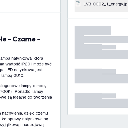
LVB10002_1_energy.jp
lampa natynkowa, która
 ma wartość IP20 i może być
pa LED natynkowa jest
z lampą GU10.
alogenowe lampy o mocy
(2700K). Ponadto, lampy
owe są idealne do tworzenia
 nachylenia, dzięki czemu
u, że oprawy natynkowe są
wyjątkową i nastrojową