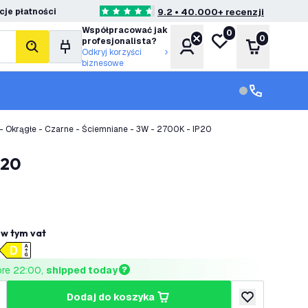
je płatności
9.2 • 40.000+ recenzji
4.6 Gwiazdki oceny
Współpracować jak
0
Moja lista życzeń
0
profesjonalista?
Konto
Koszyk
Szukaj
Odkryj korzyści
biznesowe
Obsługa klie
Obsługa klien
 Okrągłe - Czarne - Ściemniane - 3W - 2700K - IP20
P20
ł
w tym vat
ore 22:00, 
shipped today
dodaj do koszyka
lość
większ ilość
dodaj do listy 