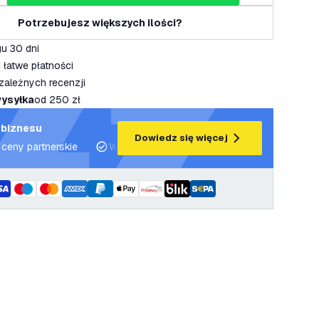
Potrzebujesz większych ilości?
u 30 dni
 łatwe płatności
zależnych recenzji
ysyłka
od 250 zł
 biznesu
Dowiedz się więcej
 ceny partnerskie
Wsparcie projektowe i plany oświetleniowe