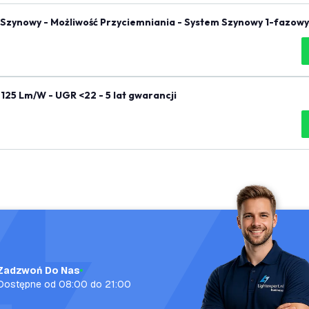
 Szynowy - Możliwość Przyciemniania - System Szynowy 1-fazowy 
125 Lm/W - UGR <22 - 5 lat gwarancji
Zadzwoń Do Nas
Dostępne od 08:00 do 21:00