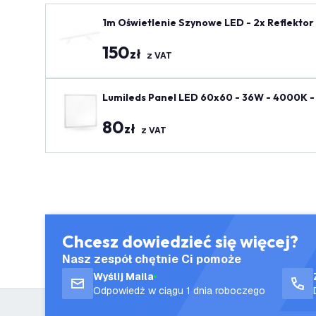
1m Oświetlenie Szynowe LED - 2x Reflektor
ały
150
zł
z VAT
Lumileds Panel LED 60x60 - 36W - 4000K - 
80
zł
z VAT
Chcesz dowiedzieć się więcej?
Nasz zespół chętnie Ci pomoże
Wyślij Maila
Odpowiedź w ciągu 1 dnia roboczego