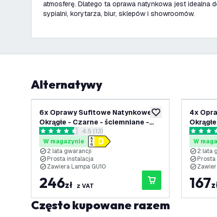
atmosferę. Dlatego ta oprawa natynkowa jest idealna do
sypialni, korytarza, biur, sklepów i showroomów.
Alternatywy
6x Oprawy Sufitowe Natynkowe -
4x Opra
dodaj do listy życze
Okrągłe - Czarne - ściemniane -
Okrągłe
otwórz panel recenzji
4.5 (13)
3W - 2700K - IP20
3W - 27
4.5 Gwiazdki oceny
5 Gwiazd
W magazynie
W maga
2 lata gwarancji
2 lata 
Prosta instalacja
Prosta 
Zawiera Lampa GU10
Zawier
246
167
zł
z
z VAT
Często kupowane razem