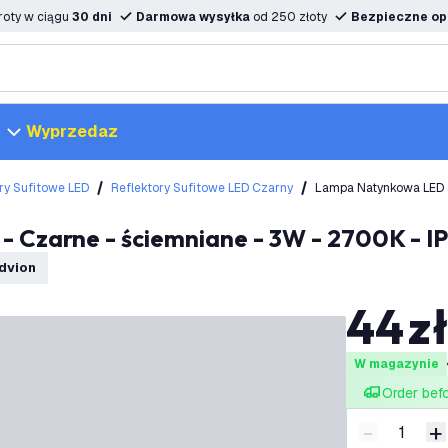
oty w ciągu
30 dni
Darmowa wysyłka
od 250 złoty
Bezpieczne opc
Wyprzedaz
ry Sufitowe LED
Reflektory Sufitowe LED Czarny
Lampa Natynkowa LED -
- Czarne - ściemniane - 3W - 2700K - I
edvion
44
z
W magazynie
Order bef
-
+
Zmniejsz i
Z