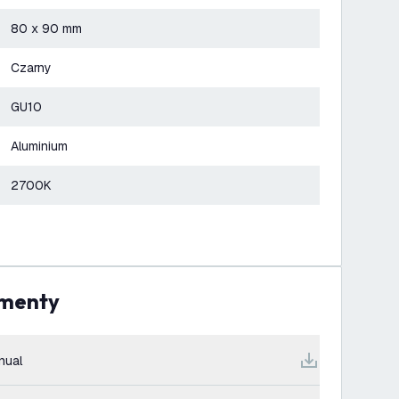
80 x 90 mm
Czarny
GU10
Aluminium
2700K
umenty
nual