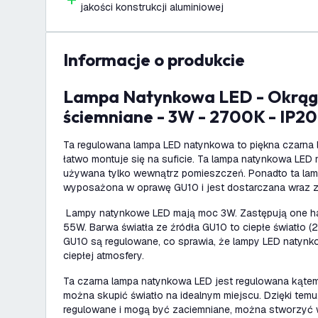
jakości konstrukcji aluminiowej
informacje o produkcie
Lampa Natynkowa LED - Okrągłe - Czarne -
ściemniane - 3W - 2700K - IP20
Ta regulowana lampa LED natynkowa to piękna czarna 
łatwo montuje się na suficie. Ta lampa natynkowa LED
używana tylko wewnątrz pomieszczeń. Ponadto ta lam
wyposażona w oprawę GU10 i jest dostarczana wraz 
Lampy natynkowe LED mają moc 3W. Zastępują one h
55W. Barwa światła ze źródła GU10 to ciepłe światło 
GU10 są regulowane, co sprawia, że lampy LED natynk
ciepłej atmosfery.
Ta czarna lampa natynkowa LED jest regulowana kątem
można skupić światło na idealnym miejscu. Dzięki tem
regulowane i mogą być zaciemniane, można stworzyć 