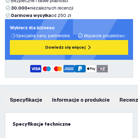
Bezpieczne i łatwe płatności
30.000+
niezależnych recenzji
Darmowa wysyłka
od 250 zł
Wybierz dla biznesu
Specjalne ceny partnerskie
Wsparcie projektowe i plan
Dowiedz się więcej
+
2
Specyfikacje
informacje o produkcie
recen
Specyfikacje techniczne