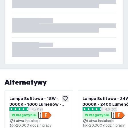
Alternatywy
Lampa Sufitowa - 18W -
Lampa Sufitowa - 24W
dodaj do listy życzeń
3000K - 1800 Lumenów -
3000K - 2400 Lumenó
otwórz panel recenzji
4.7 (19)
otwórz panel
4.6 (60)
Ø24 CM
Ø31.5 CM
4.7 Gwiazdki oceny
4.6 Gwiazdki oceny
W magazynie
W magazynie
Łatwa instalacja
Łatwa instalacja
>20.000 godzin pracy
>20.000 godzin pracy