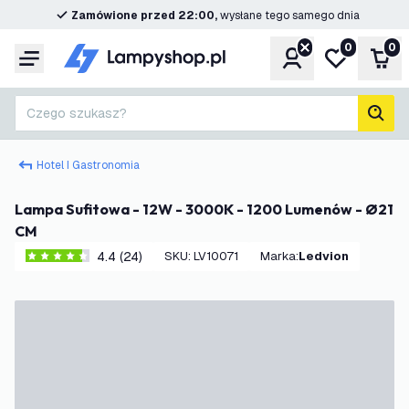
Zamówione przed 22:00,
wysłane tego samego dnia
0
0
Konto
Moja lista ż
Kos
Menu
Czego szukasz?
Szuk
Hotel I Gastronomia
Lampa Sufitowa - 12W - 3000K - 1200 Lumenów - Ø21
CM
4.4 (24)
SKU
:
LV10071
Marka
:
Ledvion
4.4 Gwiazdki oceny