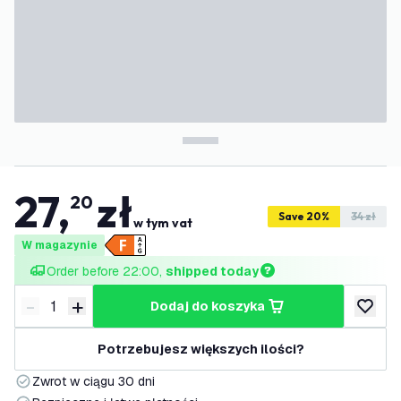
27
,
zł
20
Save 20%
34 zł
w tym vat
W magazynie
Order before 22:00, 
shipped today
-
+
dodaj do koszyka
Zmniejsz ilość
Zwiększ ilość
dodaj d
Potrzebujesz większych ilości?
Zwrot w ciągu 30 dni