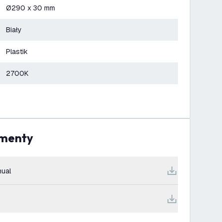
Ø290 x 30 mm
Biały
Plastik
2700K
umenty
ual