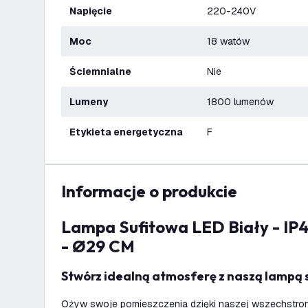
Napięcie
220-240V
Moc
18 watów
Ściemnialne
Nie
Lumeny
1800 lumenów
Etykieta energetyczna
F
informacje o produkcie
Lampa Sufitowa LED Biały - IP44 - 18W - 2700K
- Ø29 CM
Stwórz idealną atmosferę z naszą lampą
Ożyw swoje pomieszczenia dzięki naszej wszechstronn