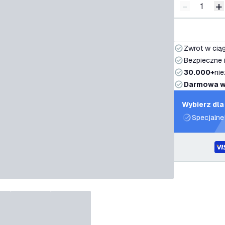
-
+
Zmniejsz i
Z
Zwrot w ciąg
Bezpieczne i
30.000+
nie
Darmowa w
Wybierz dla
Specjalne