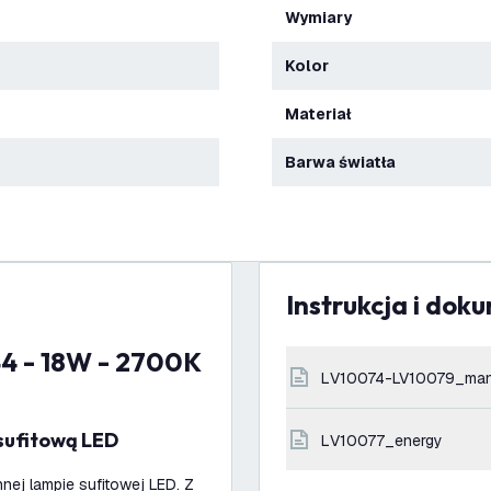
Wymiary
Kolor
Materiał
Barwa światła
Instrukcja i dok
LV10074-LV10079_man
 sufitową LED
LV10077_energy
ej lampie sufitowej LED. Z