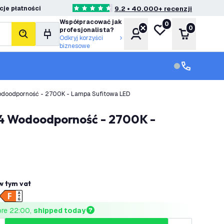
je płatności
9.2 • 40.000+ recenzji
4.6 Gwiazdki oceny
Współpracować jak
0
Moja lista życzeń
0
profesjonalista?
Konto
Koszyk
Szukaj
Odkryj korzyści
biznesowe
Obsługa klie
Obsługa klien
Wodoodporność - 2700K - Lampa Sufitowa LED
w tym vat
ore 22:00, 
shipped today