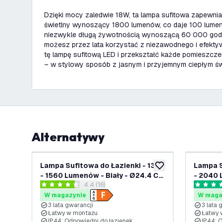
Dzięki mocy zaledwie 18W, ta lampa sufitowa zapewni
świetlny wynoszący 1800 lumenów, co daje 100 lumen
niezwykle długą żywotnością wynoszącą 60 000 godzi
możesz przez lata korzystać z niezawodnego i efekty
tę lampę sufitową LED i przekształć każde pomieszcze
– w stylowy sposób z jasnym i przyjemnym ciepłym św
Alternatywy
Lampa Sufitowa do Łazienki - 13W
Lampa S
dodaj do listy życze
- 1560 Lumenów - Biały - Ø24.4 CM
- 2040 
otwórz panel recenzji
4.4 (16)
- IP44 Wodoodporność - 2700K -
IP44 Wo
4.4 Gwiazdki oceny
4.6 Gwia
Lampa Sufitowa LED
Lampa 
W magazynie
W maga
3 lata gwarancji
3 lata 
Łatwy w montażu
Łatwy 
IP44: Odpowiedni do łazienek
IP44: 