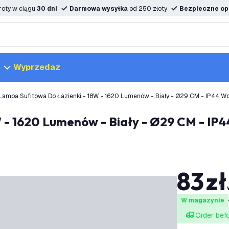
oty w ciągu
30 dni
Darmowa wysyłka
od 250 złoty
Bezpieczne opc
Wyprzedaz
Lampa Sufitowa Do Łazienki - 18W - 1620 Lumenów - Biały - Ø29 CM - IP44 
83
zł
W magazynie
Order bef