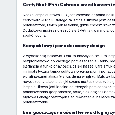
Certyfikat IP44: Ochrona przed kurzem i
Nasza lampa sufitowa LED jest zarówno odporna na kur
certyfikatowi IP44. Dlatego ta lampa sufitowa jest idea
pomieszczeń, takich jak łazienka, gdzie chcesz stworz
Dodatkowo możesz cieszyć się 3-letnią gwarancją, c
spokój ducha.
Kompaktowy i ponadczasowy design
Z wysokością zaledwie 3 cm, ta niezwykle smukła lam
bezproblemowo do każdego pomieszczenia. Odkryj id
elegancją a funkcjonalnością dzięki naszej ultra smukłe
minimalistyczna lampa sufitowa o eleganckim i ponad
wyrafinowanej atmosfery każdemu wnętrzu. Matowe bia
nowoczesny akcent, dzięki czemu możesz cieszyć się t
lampa sufitowa jest idealna do różnych pomieszczeń, ta
pomieszczenia gospodarcze, pokoje dziecięce i domow
stylowa i energooszczędna, to oświetlenie, na które z
pomieszczenie.
Energooszczędne oświetlenie o długiej ż