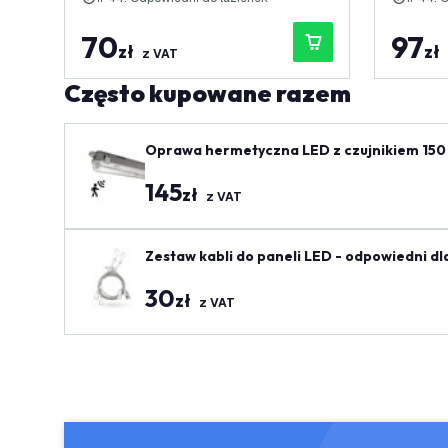
70
97
zł
zł
z VAT
Często kupowane razem
Oprawa hermetyczna LED z czujnikiem 150 
145
zł
z VAT
Zestaw kabli do paneli LED - odpowiedni dl
30
zł
z VAT