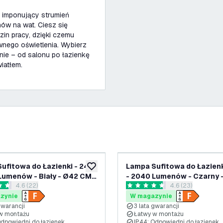
a imponujący strumień
ów na wat. Ciesz się
n pracy, dzięki czemu
wnego oświetlenia. Wybierz
nie – od salonu po łazienkę
iatłem.
ufitowa do Łazienki - 24W
Lampa Sufitowa do Łazienk
ń
dodaj do listy życzeń
Lumenów - Biały - Ø42 CM -
- 2040 Lumenów - Czarny 
otwórz panel recenzji
4.6 (22)
otwórz panel rec
4.6 (23)
doodporność - 2700K -
CM - IP44 Wodoodporność
zdki oceny
4.6 Gwiazdki oceny
Sufitowa LED
2700K - Lampa Sufitowa L
zynie
W magazynie
gwarancji
3 lata gwarancji
w montażu
Łatwy w montażu
Odpowiedni do łazienek
IP44: Odpowiedni do łazienek