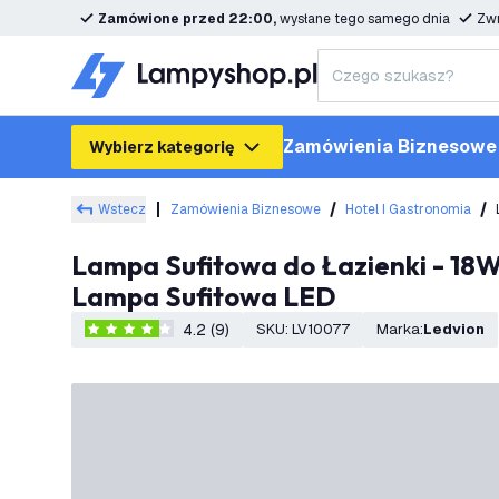
Zamówione przed 22:00,
wysłane tego samego dnia
Zwr
Zamówienia Biznesowe
Wybierz kategorię
Wstecz
Zamówienia Biznesowe
Hotel I Gastronomia
Lampa Sufitowa do Łazienki - 18W - 1620 Lumenów - Biały - Ø29 CM - IP44 Wodoodporność - 2700K -
Lampa Sufitowa LED
4.2 (9)
SKU
:
LV10077
Marka
:
Ledvion
4.2 Gwiazdki oceny