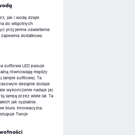
 wodą
z, jak i wodę dzięki
lna do wilgotnych
yć przyjemne oświetlenie.
o zapewnia dodatkowy
pa sufitowa LED pasuje
ealną równowagę między
j lampie sufitowej. Ta
czasowym designie dodaje
łe wykończenie nadaje jej
ą lampą przez wiele lat. Ta
kich jak sypialnie,
e biura. Innowacyjna,
asługuje Twoje
ywotności