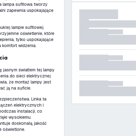
a lampa sufitowa tworzy
alni zapewnia uspokajające
kłej lampie sufitowej.
rzyjemne oświetlenie, które
lepienia, tylko uspokajające
a komfort widzenia.
cia
 jasnym światłem tej lampy
nia do sieci elektrycznej
wia, że montaż lampy jest
ć ją na suficie.
zpieczeństwa. Linka ta
ączeń elektrycznych i
odczas instalacji, co
Dzięki wysokiemu
ntuje doskonałą jakość
e oświetlone.