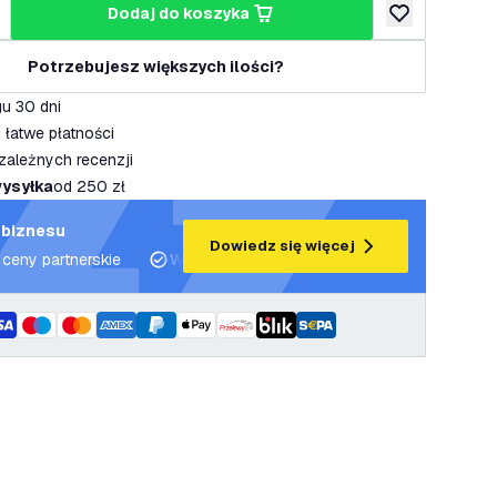
dodaj do koszyka
lość
większ ilość
dodaj do listy 
Potrzebujesz większych ilości?
u 30 dni
 łatwe płatności
zależnych recenzji
ysyłka
od 250 zł
 biznesu
Dowiedz się więcej
 ceny partnerskie
Wsparcie projektowe i plany oświetleniowe