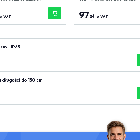
97
zł
z VAT
z VAT
cm - IP65
a długości do 150 cm