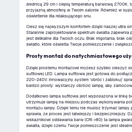
średnicą 29 cm i ciepłą temperaturą barwową 2700K, t
przyjazną atmosferę w Twoim salonie. Również w sypi
oświetlenie dla relaksującego snu.
Ciesz się najwyższym komfortem dzięki naszej ultra smu
Starannie zaprojektowane spektrum światła zapewnia p
jest delikatne dla Twoich oczu. Brak migotania, brak oś
światło, które oświetla Twoje pomieszczenie i zwiększ
Prosty montaż do natychmiastowego uży
Dzięki prostemu montażowi możesz szybko cieszyć się
sufitowej LED. Lampa sufitowa jest gotowa do podłącze
220-240V. Innowacyjny system 'obróć i zablokuj' spra
bardzo prosty: wystarczy obrócić lampę, aby zamocowa
Dodatkowo lampa sufitowa jest wyposażona w linkę be
utrzymuje lampę na miejscu podczas wykonywania poł
montażu lampy. Dzięki temu nie musisz trzymać lampy p
sprawia, że proces jest łatwiejszy i bezpieczniejszy. 
wskaźnikowi oddawania barw (CRI >80) ta lampa gwara
światła, dzięki czemu Twoje pomieszczenie jest idealni