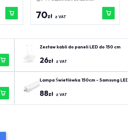
70
3
zł
z VAT
Zestaw kabli do paneli LED do 150 cm
26
zł
z VAT
Lampa Świetlówka 150cm - Samsung LED - IP65 - 48W - 130 lm/W - 4000K - Możliwość podłączenia - 5 lat gwara
ncji
88
zł
z VAT