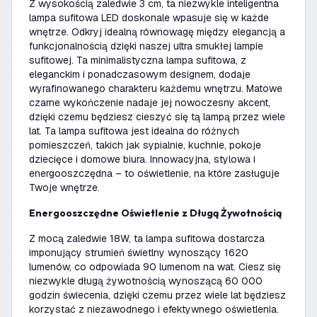
Z wysokością zaledwie 3 cm, ta niezwykle inteligentna
lampa sufitowa LED doskonale wpasuje się w każde
wnętrze. Odkryj idealną równowagę między elegancją a
funkcjonalnością dzięki naszej ultra smukłej lampie
sufitowej. Ta minimalistyczna lampa sufitowa, z
eleganckim i ponadczasowym designem, dodaje
wyrafinowanego charakteru każdemu wnętrzu. Matowe
czarne wykończenie nadaje jej nowoczesny akcent,
dzięki czemu będziesz cieszyć się tą lampą przez wiele
lat. Ta lampa sufitowa jest idealna do różnych
pomieszczeń, takich jak sypialnie, kuchnie, pokoje
dziecięce i domowe biura. Innowacyjna, stylowa i
energooszczędna – to oświetlenie, na które zasługuje
Twoje wnętrze.
Energooszczędne Oświetlenie z Długą Żywotnością
Z mocą zaledwie 18W, ta lampa sufitowa dostarcza
imponujący strumień świetlny wynoszący 1620
lumenów, co odpowiada 90 lumenom na wat. Ciesz się
niezwykle długą żywotnością wynoszącą 60 000
godzin świecenia, dzięki czemu przez wiele lat będziesz
korzystać z niezawodnego i efektywnego oświetlenia.