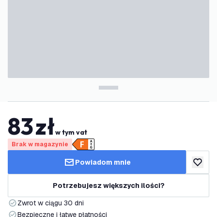
83
zł
w tym vat
Brak w magazynie
Powiadom mnie
dodaj d
Potrzebujesz większych ilości?
Zwrot w ciągu 30 dni
Bezpieczne i łatwe płatności