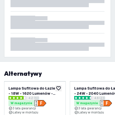
Alternatywy
Lampa Sufitowa do Łazienki
Lampa Sufitowa do Ła
dodaj do listy życzeń
- 18W - 1620 Lumenów -
- 24W - 2040 Lumenó
otwórz panel recenzji
4.2 (10)
otwórz panel
4.6 (23)
Biały - Ø29 CM - IP44
Czarny - Ø42 CM - IP
4.2 Gwiazdki oceny
4.6 Gwiazdki oceny
W magazynie
W magazynie
Wodoodporność - 2700K -
Wodoodporność - 270
3 lata gwarancji
3 lata gwarancji
Lampa Sufitowa LED
Lampa Sufitowa LED
Łatwy w montażu
Łatwy w montażu