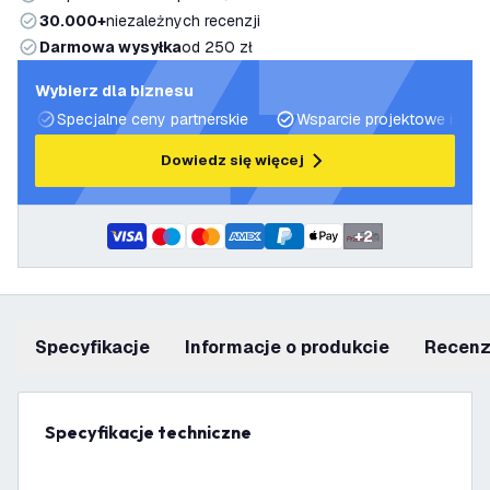
30.000+
niezależnych recenzji
Darmowa wysyłka
od 250 zł
Wybierz dla biznesu
Specjalne ceny partnerskie
Wsparcie projektowe i plan
Dowiedz się więcej
+
2
Specyfikacje
informacje o produkcie
recen
Specyfikacje techniczne