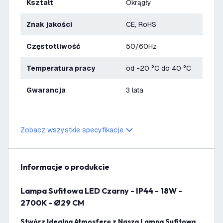
Kształt
Okrągły
Znak jakości
CE, RoHS
Częstotliwość
50/60Hz
Temperatura pracy
od -20 °C do 40 °C
Gwarancja
3 lata
Zobacz wszystkie specyfikacje
informacje o produkcie
Lampa Sufitowa LED Czarny - IP44 - 18W -
2700K - Ø29 CM
Stwórz Idealną Atmosferę z Naszą Lampą Sufitową