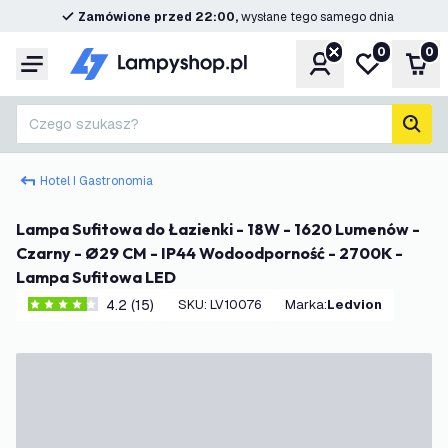
Zamówione przed 22:00,
wysłane tego samego dnia
0
0
Konto
Moja lista ż
Kos
Menu
Czego szukasz?
Szuk
Hotel I Gastronomia
Lampa Sufitowa do Łazienki - 18W - 1620 Lumenów -
Czarny - Ø29 CM - IP44 Wodoodporność - 2700K -
Lampa Sufitowa LED
4.2 (15)
SKU
:
LV10076
Marka
:
Ledvion
4.2 Gwiazdki oceny