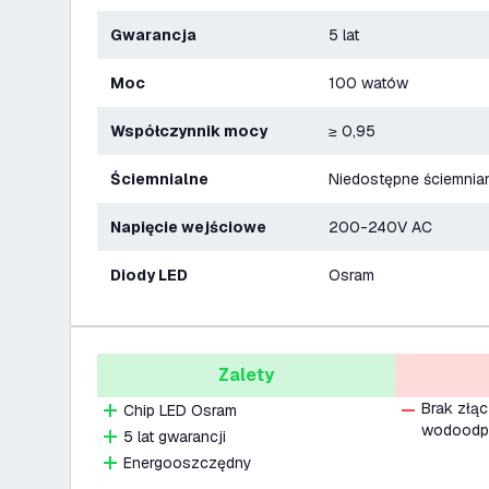
Gwarancja
5 lat
Moc
100 watów
Współczynnik mocy
≥ 0,95
Ściemnialne
Niedostępne ściemnia
Napięcie wejściowe
200-240V AC
Diody LED
Osram
Zalety
Brak złą
Chip LED Osram
wodoodpo
5 lat gwarancji
Energooszczędny