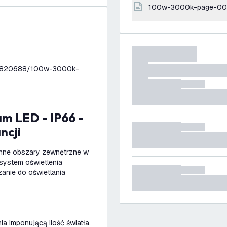
100w-3000k-page-000
448820688/100w-3000k-
ncji
 inne obszary zewnętrzne w
system oświetlenia
zanie do oświetlania
 imponującą ilość światła,