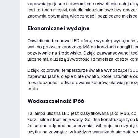
zapewniając jasne i równomierne oświetlenie całej ulic
jest to teren miejski, osiedle mieszkaniowe czy obszar 
zapewnia optymalną widoczność i bezpieczne miejsce d
Ekonomiczne i wydajne
Oświetlenie terenowe LED oferuje wysoką wydajność
wat, co pozwala zaoszczędzić na kosztach energii i j
pozytywnie na środowisko. Dzięki zaawansowanej techn
uliczne ma dłuższą żywotność i zmniejsza koszty kons
Dzięki kolorowej temperaturze światła wynoszącej 30
zapewnia jasne, ciepłe białe światło, które naturalnie 
to widoczność i odwzorowanie kolorów, ułatwiając ro
osób.
Wodoszczelność IP66
Ta lampa uliczna LED jest klasyfikowana jako IP66, co
kurz i silne strumienie wody. Solidna konstrukcja tych 
że są one odporne na uderzenia i wibracje, co czyni j
użytku na zewnątrz, w każdych warunkach atmosferyc