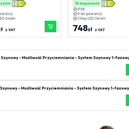
zynie
W magazynie
IP66
warancji
5 lat gwarancji
LED Sosen
Chipy LED Osram
748
zł
zł
z VAT
z VAT
 Szynowy - Możliwość Przyciemniania - System Szynowy 1-fazowy
 Szynowy - Możliwość Przyciemniania - System Szynowy 1-fazowy