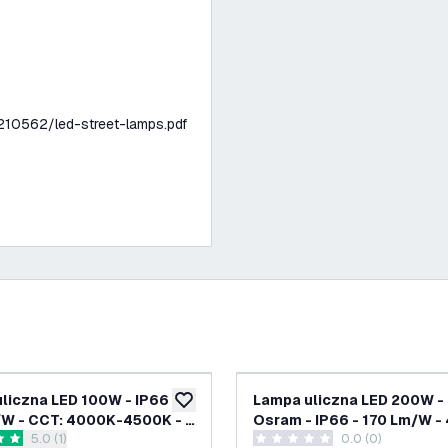
210562/led-street-lamps.pdf
liczna LED 100W - IP66 -
Lampa uliczna LED 200W -
ń
dodaj do listy życzeń
W - CCT: 4000K-4500K - 5
Osram - IP66 - 170 Lm/W -
otwórz panel recenzji
5.0 (1)
0.0 (0)
rancji
5 lat gwarancji
ki oceny
0 Gwiazdki oceny