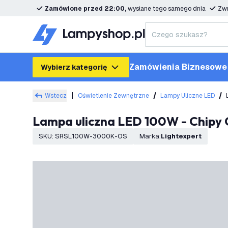
Zamówione przed 22:00,
wysłane tego samego dnia
Zwr
Zamówienia Biznesowe
Wybierz kategorię
Wstecz
Oświetlenie Zewnętrzne
Lampy Uliczne LED
Lampa uliczna LED 100W - Chipy 
SKU
:
SRSL100W-3000K-OS
Marka
:
Lightexpert