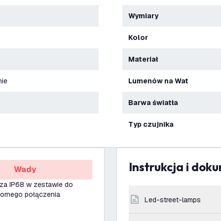
Wymiary
Kolor
Materiał
nie
Lumenów na Wat
Barwa światła
Typ czujnika
Instrukcja i dok
Wady
cza IP68 w zestawie do
rnego połączenia
led-street-lamps