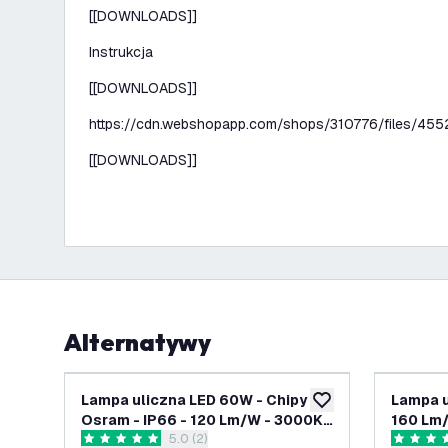
[[DOWNLOADS]]
Instrukcja
[[DOWNLOADS]]
https://cdn.webshopapp.com/shops/310776/files/455
[[DOWNLOADS]]
Alternatywy
Lampa uliczna LED 60W - Chipy
Lampa u
dodaj do listy życze
Osram - IP66 - 120 Lm/W - 3000K -
160 Lm/
otwórz panel recenzji
5.0 (2)
5 lat gwarancji
lat gwa
5 Gwiazdki oceny
5 Gwiazd