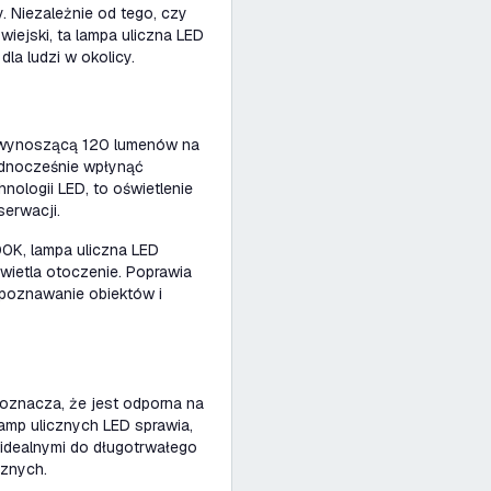
y. Niezależnie od tego, czy
wiejski, ta lampa uliczna LED
la ludzi w okolicy.
 wynoszącą 120 lumenów na
ednocześnie wpłynąć
ologii LED, to oświetlenie
erwacji.
00K, lampa uliczna LED
oświetla otoczenie. Poprawia
zpoznawanie obiektów i
 oznacza, że jest odporna na
lamp ulicznych LED sprawia,
e idealnymi do długotrwałego
znych.