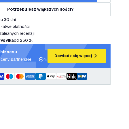
Potrzebujesz większych ilości?
u 30 dni
 łatwe płatności
zależnych recenzji
ysyłka
od 250 zł
 biznesu
Dowiedz się więcej
 ceny partnerskie
Wsparcie projektowe i plany oświetleniowe