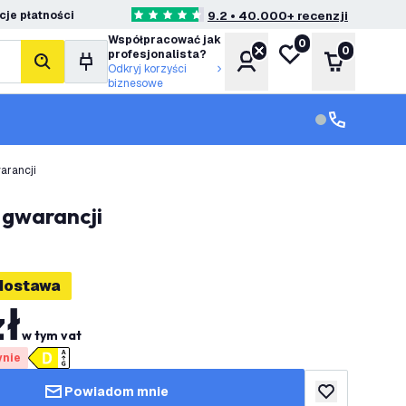
je płatności
9.2 • 40.000+ recenzji
4.6 Gwiazdki oceny
Współpracować jak
0
Moja lista życzeń
0
profesjonalista?
Konto
Koszyk
Szukaj
Odkryj korzyści
biznesowe
Obsługa klie
Obsługa klien
arancji
 gwarancji
dostawa
zł
w tym vat
ynie
Powiadom mnie
dodaj do listy 