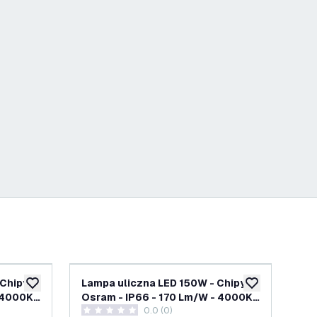
 Chipy
Lampa uliczna LED 150W - Chipy
Lam
dodaj do listy życzeń
dodaj do listy 
 4000K -
Osram - IP66 - 170 Lm/W - 4000K -
130
0.0 (0)
5 lat gwarancji
gw
0 Gwiazdki oceny
5 G