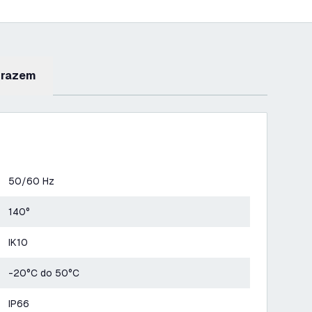
 razem
50/60 Hz
140°
IK10
-20°C do 50°C
IP66