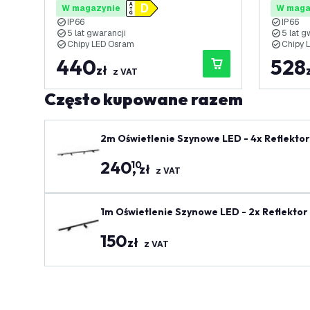
W magazynie
W maga
IP66
IP66
5 lat gwarancji
5 lat g
Chipy LED Osram
Chipy 
440
528
zł
z VAT
Często kupowane razem
2m Oświetlenie Szynowe LED - 4x Reflektor
zarny
240
,
10
zł
z VAT
1m Oświetlenie Szynowe LED - 2x Reflektor
zarny
150
zł
z VAT