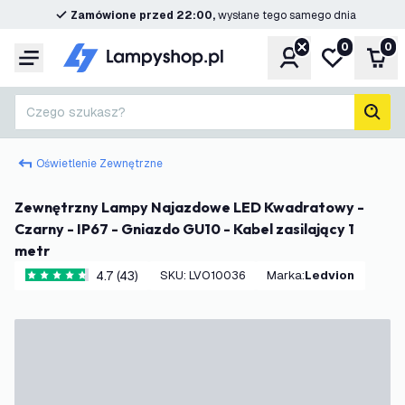
Zamówione przed 22:00,
wysłane tego samego dnia
0
0
Konto
Moja lista ż
Kos
Menu
Czego szukasz?
Szuk
Oświetlenie Zewnętrzne
Zewnętrzny Lampy Najazdowe LED Kwadratowy -
Czarny - IP67 - Gniazdo GU10 - Kabel zasilający 1
metr
4.7 (43)
SKU
:
LVO10036
Marka
:
Ledvion
4.7 Gwiazdki oceny