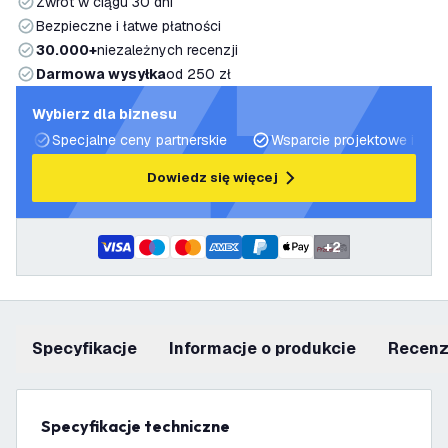
Zwrot w ciągu 30 dni
Bezpieczne i łatwe płatności
30.000+
niezależnych recenzji
Darmowa wysyłka
od 250 zł
Wybierz dla biznesu
Specjalne ceny partnerskie
Wsparcie projektowe i plan
Dowiedz się więcej
+
2
Specyfikacje
informacje o produkcie
recen
Specyfikacje techniczne