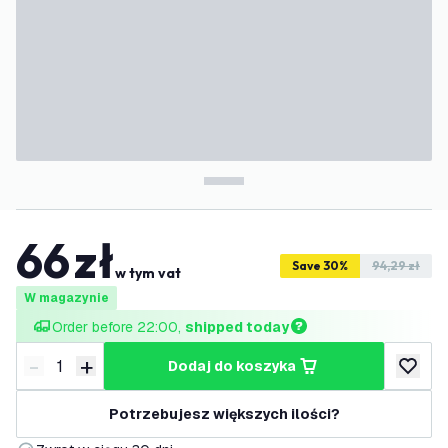
66
zł
Save 30%
94,29 zł
w tym vat
W magazynie
Order before 22:00, 
shipped today
-
+
dodaj do koszyka
Zmniejsz ilość
Zwiększ ilość
dodaj d
Potrzebujesz większych ilości?