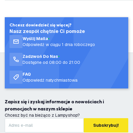
Chcesz dowiedzieć się więcej?
Nasz zespół chętnie Ci pomoże
Wyślij Maila
Odpowiedź w ciągu 1 dnia roboczego
Zadzwoń Do Nas
Dostępne od 08:00 do 21:00
FAQ
Odpowiedź natychmiastowa
Zapisz się i zyskaj informacje o nowościach i
promocjach w naszym sklepie
Chcesz być na bieżąco z Lampyshop?
Subskrybuj!