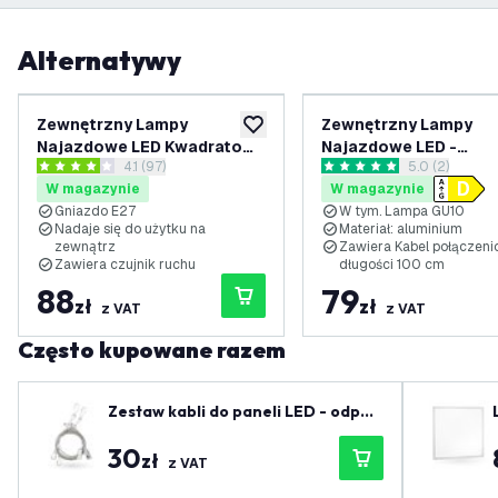
Alternatywy
Zewnętrzny Lampy
Zewnętrzny Lampy
dodaj do listy życzeń
Najazdowe LED Kwadratowy
Najazdowe LED -
otwórz panel recenzji
4.1 (97)
otwórz panel 
5.0 (2)
- Czarny - IP67 - Gniazdo
Kwadratowy - Czarny 
4.1 Gwiazdki oceny
5 Gwiazdki oceny
W magazynie
W magazynie
GU10 - Kabel zasilający 1
- 3W - 2700K - Kabel
Gniazdo E27
W tym. Lampa GU10
metr
zasilający 1 metr
Nadaje się do użytku na
Materiał: aluminium
zewnątrz
Zawiera Kabel połączeni
Zawiera czujnik ruchu
długości 100 cm
88
79
zł
zł
z VAT
z VAT
Często kupowane razem
Zestaw kabli do paneli LED - odpow
iedni dla długości do 150 cm
30
zł
z VAT